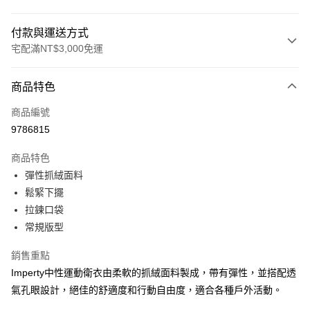
付款與運送方式
宅配滿NT$3,000免運
付款方式
商品特色
信用卡一次付款
商品編號
信用卡分期付款
9786815
3 期 0 利率 每期
NT$900
21家銀行
商品特色
合作金庫商業銀行
第一商業銀行
LINE Pay
彈性抓絨面料
華南商業銀行
彰化商業銀行
鬆緊下擺
Apple Pay
上海商業儲蓄銀行
台北富邦商業銀行
國泰世華商業銀行
兆豐國際商業銀行
拉鍊口袋
街口支付
臺灣中小企業銀行
台中商業銀行
常規版型
匯豐（台灣）商業銀行
華泰商業銀行
悠遊付
聯邦商業銀行
遠東國際商業銀行
銷售重點
元大商業銀行
永豐商業銀行
全盈+PAY
Imperty中性運動衛衣由柔軟的抓絨面料製成，帶有彈性，並搭配透
玉山商業銀行
星展（台灣）商業銀行
氣孔眼設計，絕佳的舒適度和行動自由度，適合各種戶外活動。
台新國際商業銀行
中國信託商業銀行
AFTEE先享後付