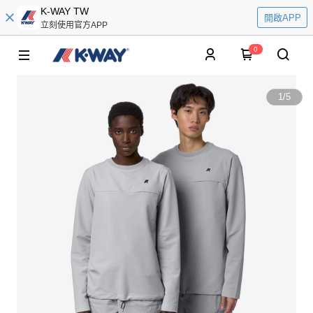
K-WAY TW
開啟APP
立刻使用官方APP
0
1
/
5