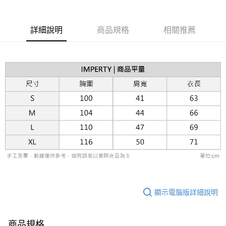
台灣樂天信用卡公司
相關說明
【關於「AFTEE先享後付」】
ATM付款
AFTEE先享後付是「在收到商品之後才付款」的支付方式。 讓您購物簡單
詳細說明
商品規格
相關推薦
便利好安心！
１．簡單：不需註冊會員、不需綁卡、不需儲值。
運送方式
２．便利：只要手機號碼，簡訊認證，即可結帳。
３．安心：先確認商品／服務後，再付款。
黑貓宅急便配送到府
每筆NT$120，滿NT$3,000(含以上)免運費
【「AFTEE先享後付」結帳流程】
１．於結帳方式選擇「AFTEE先享後付」後，將跳轉至「AFTEE先享後付」
結帳頁面，進行簡訊認證並確認金額後，即可完成結帳。
２．訂單成立數日內，您將收到繳費通知簡訊。
３．收到繳費通知簡訊後14天內，點擊此簡訊中的連結，可透過四大超商／
ATM／網路銀行／等多元方式進行付款，方視為交易完成。
※ 請注意：結帳手續完成當下不需立刻繳費，但若您需要取消訂單，請聯絡
購買商品的店家。未經商家同意取消之訂單仍視為有效，需透過AFTEE先享
後付繳納相關費用。
※ 交易是否成功請以「AFTEE先享後付 」之結帳頁面顯示為準，若有關於
是否繳費成功／繳費後需取消欲退款等相關疑問，請聯繫「AFTEE先享後付
客戶支援中心」
https://netprotections.freshdesk.com/support/home
顯示電腦版詳細說明
【注意事項】
１．透過由恩沛科技股份有限公司提供之「AFTEE先享後付」服務完成之交
易，需依本服務之必要範圍內提供個人資料，並將交易相關給付款項請求債
權轉讓予恩沛科技股份有限公司。
商品規格