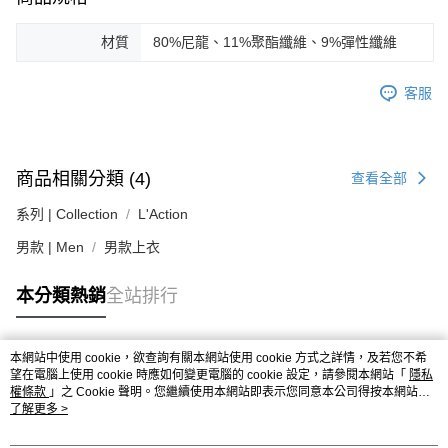
２．關於個人資料處理事宜，請瀏覽以下網址：
https://aftee.tw/terms/#terms3
材質
80%尼龍、11%聚酯纖維、9%彈性纖維
３．未成年的使用者請事先徵得法定代理人或監護人之同意方可使用
「AFTEE先享後付」，若未經同意申辦者引起之損失，本公司不負相關責
任。
客服
４．使用「AFTEE先享後付」時，將依據個別帳號之用戶狀況，依本公司即
時審查核予不同之上限額度；若仍有額度不足之情形，本公司將視審查結果
請求用戶進行身份認證。
５．嚴禁一人註冊多個帳號或使用他人資訊註冊。若發現惡意使用之情形，
恩沛科技股份有限公司將有權停止該用戶之使用額度並採取法律行動。
商品相關分類 (4)
查看全部
系列 | Collection
L'Action
男款 | Men
男款上衣
本分類熱銷
全站排行
本網站中使用 cookie，欲查詢有關本網站使用 cookie 方式之詳情，及若您不希
熱門標籤
望在電腦上使用 cookie 時應如何變更電腦的 cookie 設定，請參閱本網站「
隱私
權條款
」之 Cookie 聲明。您繼續使用本網站即表示您同意本公司得按本網站使
用條款之 Cookie 聲明使用 cookie。
了解更多 >