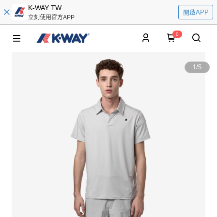
K-WAY TW
開啟APP
立刻使用官方APP
0
1
/
5