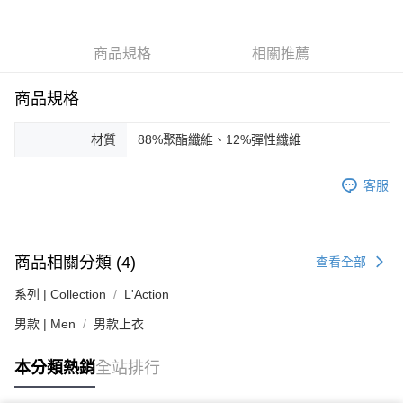
台灣樂天信用卡公司
相關說明
【關於「AFTEE先享後付」】
ATM付款
AFTEE先享後付是「在收到商品之後才付款」的支付方式。 讓您購物簡單
商品規格
相關推薦
便利好安心！
１．簡單：不需註冊會員、不需綁卡、不需儲值。
運送方式
２．便利：只要手機號碼，簡訊認證，即可結帳。
商品規格
３．安心：先確認商品／服務後，再付款。
黑貓宅急便配送到府
每筆NT$120，滿NT$3,000(含以上)免運費
【「AFTEE先享後付」結帳流程】
材質
88%聚酯纖維、12%彈性纖維
１．於結帳方式選擇「AFTEE先享後付」後，將跳轉至「AFTEE先享後付」
結帳頁面，進行簡訊認證並確認金額後，即可完成結帳。
客服
２．訂單成立數日內，您將收到繳費通知簡訊。
３．收到繳費通知簡訊後14天內，點擊此簡訊中的連結，可透過四大超商／
ATM／網路銀行／等多元方式進行付款，方視為交易完成。
※ 請注意：結帳手續完成當下不需立刻繳費，但若您需要取消訂單，請聯絡
購買商品的店家。未經商家同意取消之訂單仍視為有效，需透過AFTEE先享
商品相關分類 (4)
查看全部
後付繳納相關費用。
※ 交易是否成功請以「AFTEE先享後付 」之結帳頁面顯示為準，若有關於
系列 | Collection
L'Action
是否繳費成功／繳費後需取消欲退款等相關疑問，請聯繫「AFTEE先享後付
客戶支援中心」
https://netprotections.freshdesk.com/support/home
男款 | Men
男款上衣
【注意事項】
本分類熱銷
全站排行
１．透過由恩沛科技股份有限公司提供之「AFTEE先享後付」服務完成之交
易，需依本服務之必要範圍內提供個人資料，並將交易相關給付款項請求債
權轉讓予恩沛科技股份有限公司。