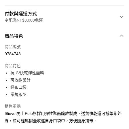
付款與運送方式
宅配滿NT$3,000免運
付款方式
商品特色
信用卡一次付款
商品編號
信用卡分期付款
9784743
3 期 0 利率 每期
NT$640
21家銀行
商品特色
合作金庫商業銀行
第一商業銀行
LINE Pay
抗UV快乾彈性面料
華南商業銀行
彰化商業銀行
可收納設計
Apple Pay
上海商業儲蓄銀行
台北富邦商業銀行
國泰世華商業銀行
兆豐國際商業銀行
網布口袋
街口支付
臺灣中小企業銀行
台中商業銀行
常規版型
匯豐（台灣）商業銀行
華泰商業銀行
悠遊付
聯邦商業銀行
遠東國際商業銀行
銷售重點
元大商業銀行
永豐商業銀行
全盈+PAY
Slievot男士Polo衫採用彈性聚酯纖維製成，透氣快乾還可抵禦紫外
玉山商業銀行
星展（台灣）商業銀行
線，並可輕鬆摺疊收進自身口袋中，方便隨身攜帶。
台新國際商業銀行
中國信託商業銀行
AFTEE先享後付