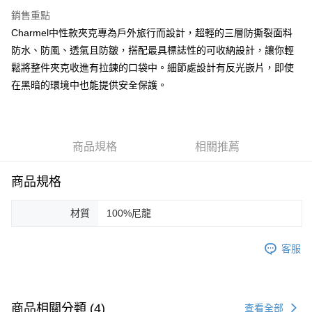
台新國際商業銀行
中國信託商業銀行
AFTEE先享後付
銷售重點
台灣樂天信用卡公司
相關說明
Charmel中性款夾克專為戶外旅行而設計，超輕的三層防撕裂面料
【關於「AFTEE先享後付」】
ATM付款
防水、防風、透氣且防皺，搭配最具標誌性的可收納設計，讓你輕
AFTEE先享後付是「在收到商品之後才付款」的支付方式。 讓您購物簡單
便利好安心！
鬆將整件夾克收進有拉鍊的口袋中。細節處設計有反光嵌片，即使
１．簡單：不需註冊會員、不需綁卡、不需儲值。
運送方式
在黑暗的環境中也能提供安全保護。
２．便利：只要手機號碼，簡訊認證，即可結帳。
３．安心：先確認商品／服務後，再付款。
黑貓宅急便配送到府
每筆NT$120，滿NT$3,000(含以上)免運費
【「AFTEE先享後付」結帳流程】
１．於結帳方式選擇「AFTEE先享後付」後，將跳轉至「AFTEE先享後付」
商品規格
相關推薦
結帳頁面，進行簡訊認證並確認金額後，即可完成結帳。
２．訂單成立數日內，您將收到繳費通知簡訊。
３．收到繳費通知簡訊後14天內，點擊此簡訊中的連結，可透過四大超商／
商品規格
ATM／網路銀行／等多元方式進行付款，方視為交易完成。
※ 請注意：結帳手續完成當下不需立刻繳費，但若您需要取消訂單，請聯絡
材質
100%尼龍
購買商品的店家。未經商家同意取消之訂單仍視為有效，需透過AFTEE先享
後付繳納相關費用。
※ 交易是否成功請以「AFTEE先享後付 」之結帳頁面顯示為準，若有關於
客服
是否繳費成功／繳費後需取消欲退款等相關疑問，請聯繫「AFTEE先享後付
客戶支援中心」
https://netprotections.freshdesk.com/support/home
【注意事項】
１．透過由恩沛科技股份有限公司提供之「AFTEE先享後付」服務完成之交
商品相關分類 (4)
查看全部