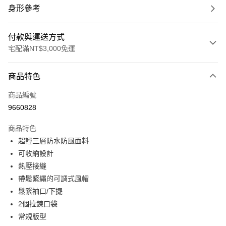
身形參考
付款與運送方式
宅配滿NT$3,000免運
付款方式
商品特色
信用卡一次付款
商品編號
信用卡分期付款
9660828
3 期 0 利率 每期
NT$1,380
21家銀行
商品特色
合作金庫商業銀行
第一商業銀行
LINE Pay
超輕三層防水防風面料
華南商業銀行
彰化商業銀行
可收納設計
Apple Pay
上海商業儲蓄銀行
台北富邦商業銀行
國泰世華商業銀行
兆豐國際商業銀行
熱壓接縫
街口支付
臺灣中小企業銀行
台中商業銀行
帶鬆緊繩的可調式風帽
匯豐（台灣）商業銀行
華泰商業銀行
鬆緊袖口/下擺
悠遊付
聯邦商業銀行
遠東國際商業銀行
2個拉鍊口袋
元大商業銀行
永豐商業銀行
全盈+PAY
常規版型
玉山商業銀行
星展（台灣）商業銀行