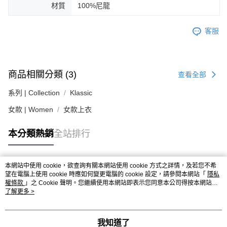
材質
100%尼龍
２．關於個人資料處理事宜，請瀏覽以下網址：
https://aftee.tw/terms/#terms3
３．未成年的使用者請事先徵得法定代理人或監護人之同意方可使用
客服
「AFTEE先享後付」，若未經同意申辦者引起之損失，本公司不負相關責
任。
４．使用「AFTEE先享後付」時，將依據個別帳號之用戶狀況，依本公司即
時審查核予不同之上限額度；若仍有額度不足之情形，本公司將視審查結果
請求用戶進行身份認證。
商品相關分類 (3)
查看全部
５．嚴禁一人註冊多個帳號或使用他人資訊註冊。若發現惡意使用之情形，
恩沛科技股份有限公司將有權停止該用戶之使用額度並採取法律行動。
系列 | Collection
Klassic
女款 | Women
女款上衣
本分類熱銷
全站排行
本網站中使用 cookie，欲查詢有關本網站使用 cookie 方式之詳情，及若您不希
熱門標籤
望在電腦上使用 cookie 時應如何變更電腦的 cookie 設定，請參閱本網站「
隱私
權條款
」之 Cookie 聲明。您繼續使用本網站即表示您同意本公司得按本網站使
用條款之 Cookie 聲明使用 cookie。
了解更多 >
我知道了