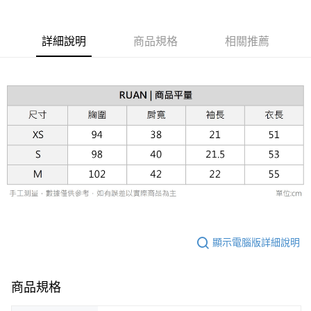
台灣樂天信用卡公司
相關說明
【關於「AFTEE先享後付」】
ATM付款
AFTEE先享後付是「在收到商品之後才付款」的支付方式。 讓您購物簡單
詳細說明
商品規格
相關推薦
便利好安心！
１．簡單：不需註冊會員、不需綁卡、不需儲值。
運送方式
２．便利：只要手機號碼，簡訊認證，即可結帳。
３．安心：先確認商品／服務後，再付款。
黑貓宅急便配送到府
每筆NT$120，滿NT$3,000(含以上)免運費
【「AFTEE先享後付」結帳流程】
１．於結帳方式選擇「AFTEE先享後付」後，將跳轉至「AFTEE先享後付」
結帳頁面，進行簡訊認證並確認金額後，即可完成結帳。
２．訂單成立數日內，您將收到繳費通知簡訊。
３．收到繳費通知簡訊後14天內，點擊此簡訊中的連結，可透過四大超商／
ATM／網路銀行／等多元方式進行付款，方視為交易完成。
※ 請注意：結帳手續完成當下不需立刻繳費，但若您需要取消訂單，請聯絡
購買商品的店家。未經商家同意取消之訂單仍視為有效，需透過AFTEE先享
後付繳納相關費用。
※ 交易是否成功請以「AFTEE先享後付 」之結帳頁面顯示為準，若有關於
是否繳費成功／繳費後需取消欲退款等相關疑問，請聯繫「AFTEE先享後付
顯示電腦版詳細說明
客戶支援中心」
https://netprotections.freshdesk.com/support/home
【注意事項】
１．透過由恩沛科技股份有限公司提供之「AFTEE先享後付」服務完成之交
商品規格
易，需依本服務之必要範圍內提供個人資料，並將交易相關給付款項請求債
權轉讓予恩沛科技股份有限公司。