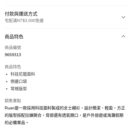
付款與運送方式
宅配滿NT$3,000免運
付款方式
商品特色
信用卡一次付款
商品編號
信用卡分期付款
9659313
3 期 0 利率 每期
NT$840
21家銀行
商品特色
合作金庫商業銀行
第一商業銀行
LINE Pay
科技尼龍面料
華南商業銀行
彰化商業銀行
側邊口袋
Apple Pay
上海商業儲蓄銀行
台北富邦商業銀行
國泰世華商業銀行
兆豐國際商業銀行
常規版型
街口支付
臺灣中小企業銀行
台中商業銀行
銷售重點
匯豐（台灣）商業銀行
華泰商業銀行
悠遊付
聯邦商業銀行
遠東國際商業銀行
Ruan是一款採用科技面料製成的女士襯衫，設計簡潔、輕盈，方正
元大商業銀行
永豐商業銀行
全盈+PAY
的版型搭配拉鍊開合，背部還有透氣開口，是戶外旅遊或海灘假期
玉山商業銀行
星展（台灣）商業銀行
的必備單品。
台新國際商業銀行
中國信託商業銀行
AFTEE先享後付