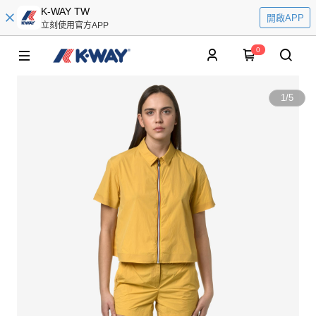
K-WAY TW
開啟APP
立刻使用官方APP
0
1
/
5