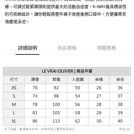
台新國際商業銀行
中國信託商業銀行
AFTEE先享後付
褲，可調式鬆緊褲頭則提供最大的活動自由度。K-WAY最具標誌性
台灣樂天信用卡公司
相關說明
的可收納設計，讓你輕鬆將整件褲子收進後側口袋中，方便攜帶至
【關於「AFTEE先享後付」】
ATM付款
海邊或泳池。
AFTEE先享後付是「在收到商品之後才付款」的支付方式。 讓您購物簡單
便利好安心！
１．簡單：不需註冊會員、不需綁卡、不需儲值。
運送方式
２．便利：只要手機號碼，簡訊認證，即可結帳。
３．安心：先確認商品／服務後，再付款。
黑貓宅急便配送到府
詳細說明
商品規格
相關推薦
每筆NT$120，滿NT$3,000(含以上)免運費
【「AFTEE先享後付」結帳流程】
１．於結帳方式選擇「AFTEE先享後付」後，將跳轉至「AFTEE先享後付」
結帳頁面，進行簡訊認證並確認金額後，即可完成結帳。
２．訂單成立數日內，您將收到繳費通知簡訊。
３．收到繳費通知簡訊後14天內，點擊此簡訊中的連結，可透過四大超商／
ATM／網路銀行／等多元方式進行付款，方視為交易完成。
※ 請注意：結帳手續完成當下不需立刻繳費，但若您需要取消訂單，請聯絡
購買商品的店家。未經商家同意取消之訂單仍視為有效，需透過AFTEE先享
後付繳納相關費用。
※ 交易是否成功請以「AFTEE先享後付 」之結帳頁面顯示為準，若有關於
是否繳費成功／繳費後需取消欲退款等相關疑問，請聯繫「AFTEE先享後付
客戶支援中心」
https://netprotections.freshdesk.com/support/home
【注意事項】
１．透過由恩沛科技股份有限公司提供之「AFTEE先享後付」服務完成之交