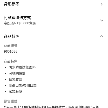
身形參考
付款與運送方式
宅配滿NT$3,000免運
付款方式
商品特色
信用卡一次付款
商品編號
信用卡分期付款
9601035
3 期 0 利率 每期
NT$540
21家銀行
商品特色
合作金庫商業銀行
第一商業銀行
LINE Pay
防水防風透氣面料
華南商業銀行
彰化商業銀行
可收納設計
Apple Pay
上海商業儲蓄銀行
台北富邦商業銀行
國泰世華商業銀行
兆豐國際商業銀行
鬆緊腰部
街口支付
臺灣中小企業銀行
台中商業銀行
側邊口袋/後側口袋
匯豐（台灣）商業銀行
華泰商業銀行
常規版型
悠遊付
聯邦商業銀行
遠東國際商業銀行
元大商業銀行
永豐商業銀行
全盈+PAY
銷售重點
玉山商業銀行
星展（台灣）商業銀行
Olivier男士短褲/泳褲採用經典平角褲款式，搭配內側的網狀三角