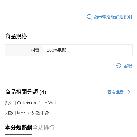
易，需依本服務之必要範圍內提供個人資料，並將交易相關給付款項請求債
權轉讓予恩沛科技股份有限公司。
２．關於個人資料處理事宜，請瀏覽以下網址：
顯示電腦版詳細說明
https://aftee.tw/terms/#terms3
３．未成年的使用者請事先徵得法定代理人或監護人之同意方可使用
「AFTEE先享後付」，若未經同意申辦者引起之損失，本公司不負相關責
任。
商品規格
４．使用「AFTEE先享後付」時，將依據個別帳號之用戶狀況，依本公司即
時審查核予不同之上限額度；若仍有額度不足之情形，本公司將視審查結果
材質
100%尼龍
請求用戶進行身份認證。
５．嚴禁一人註冊多個帳號或使用他人資訊註冊。若發現惡意使用之情形，
恩沛科技股份有限公司將有權停止該用戶之使用額度並採取法律行動。
客服
商品相關分類 (4)
查看全部
系列 | Collection
Le Vrai
男款 | Men
男款下身
本分類熱銷
全站排行