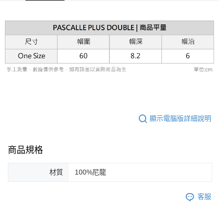
ATM付款
AFTEE先享後付是「在收到商品之後才付款」的支付方式。 讓您購物簡單
便利好安心！
１．簡單：不需註冊會員、不需綁卡、不需儲值。
運送方式
２．便利：只要手機號碼，簡訊認證，即可結帳。
３．安心：先確認商品／服務後，再付款。
黑貓宅急便配送到府
每筆NT$120，滿NT$3,000(含以上)免運費
【「AFTEE先享後付」結帳流程】
１．於結帳方式選擇「AFTEE先享後付」後，將跳轉至「AFTEE先享後付」
結帳頁面，進行簡訊認證並確認金額後，即可完成結帳。
２．訂單成立數日內，您將收到繳費通知簡訊。
３．收到繳費通知簡訊後14天內，點擊此簡訊中的連結，可透過四大超商／
ATM／網路銀行／等多元方式進行付款，方視為交易完成。
※ 請注意：結帳手續完成當下不需立刻繳費，但若您需要取消訂單，請聯絡
顯示電腦版詳細說明
購買商品的店家。未經商家同意取消之訂單仍視為有效，需透過AFTEE先享
後付繳納相關費用。
※ 交易是否成功請以「AFTEE先享後付 」之結帳頁面顯示為準，若有關於
是否繳費成功／繳費後需取消欲退款等相關疑問，請聯繫「AFTEE先享後付
商品規格
客戶支援中心」
https://netprotections.freshdesk.com/support/home
材質
100%尼龍
【注意事項】
１．透過由恩沛科技股份有限公司提供之「AFTEE先享後付」服務完成之交
易，需依本服務之必要範圍內提供個人資料，並將交易相關給付款項請求債
客服
權轉讓予恩沛科技股份有限公司。
２．關於個人資料處理事宜，請瀏覽以下網址：
https://aftee.tw/terms/#terms3