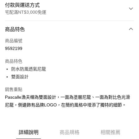
付款與運送方式
宅配滿NT$3,000免運
付款方式
商品特色
信用卡一次付款
商品編號
信用卡分期付款
9592199
3 期 0 利率 每期
NT$538
21家銀行
商品特色
合作金庫商業銀行
第一商業銀行
LINE Pay
防水防風透氣尼龍
華南商業銀行
彰化商業銀行
雙面設計
Apple Pay
上海商業儲蓄銀行
台北富邦商業銀行
國泰世華商業銀行
兆豐國際商業銀行
街口支付
銷售重點
臺灣中小企業銀行
台中商業銀行
Pascalle漁夫帽為雙面設計，一面為塗層尼龍、一面為對比色光滑
匯豐（台灣）商業銀行
華泰商業銀行
悠遊付
聯邦商業銀行
遠東國際商業銀行
尼龍，側邊飾有品牌LOGO，在簡約風格中增添了獨特的細節。
元大商業銀行
永豐商業銀行
全盈+PAY
玉山商業銀行
星展（台灣）商業銀行
台新國際商業銀行
中國信託商業銀行
AFTEE先享後付
台灣樂天信用卡公司
相關說明
詳細說明
商品規格
相關推薦
【關於「AFTEE先享後付」】