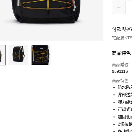
付款與運
宅配滿NT$
付款方式
商品特色
信用卡一
商品編號
9591116
信用卡分
商品特色
3 期 
防水防
合作金
背部透
LINE Pay
華南商
彈力繩
Apple Pay
上海商
可調式
國泰世
加固側
街口支付
臺灣中
2個拉
匯豐（
悠遊付
聯邦商
多功能