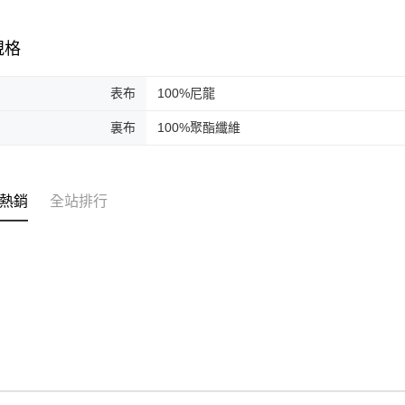
【注意事
１．透過由
規格
交易，需
求債權轉
２．關於
表布
100%尼龍
https://aft
３．未成
裏布
100%聚酯纖維
「AFTE
任。
４．使用「
即時審查
結果請求
熱銷
全站排行
５．嚴禁
形，恩沛
動。