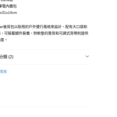
業銀行
永豐商業銀行
筆電內膽包
業銀行
星展（台灣）商業銀行
x31x14cm
際商業銀行
中國信託商業銀行
享後付
天信用卡公司
 Limar後背包以耐用的戶外健行風格來設計，配有大口袋和
FTEE先享後付」】
先享後付是「在收到商品之後才付款」的支付方式。 讓您購物簡單
繩，可裝載額外裝備，附軟墊的靠背和可調式背帶則提供
心！
適度。
：不需註冊會員、不需綁卡、不需儲值。
：只要手機號碼，簡訊認證，即可結帳。
：先確認商品／服務後，再付款。
類 (2)
便配送到府
EE先享後付」結帳流程】
20，滿NT$3,000(含以上)免運費
方式選擇「AFTEE先享後付」後，將跳轉至「AFTEE先享後
ection
Klassic
頁面，進行簡訊認證並確認金額後，即可完成結帳。
客服
成立數日內，您將收到繳費通知簡訊。
ssories
包袋
費通知簡訊後14天內，點擊此簡訊中的連結，可透過四大超商
網路銀行／等多元方式進行付款，方視為交易完成。
：結帳手續完成當下不需立刻繳費，但若您需要取消訂單，請聯
的店家。未經商家同意取消之訂單仍視為有效，需透過AFTEE
繳納相關費用。
否成功請以「AFTEE先享後付 」之結帳頁面顯示為準，若有關於
功／繳費後需取消欲退款等相關疑問，請聯繫「AFTEE先享後
援中心」
https://netprotections.freshdesk.com/support/home