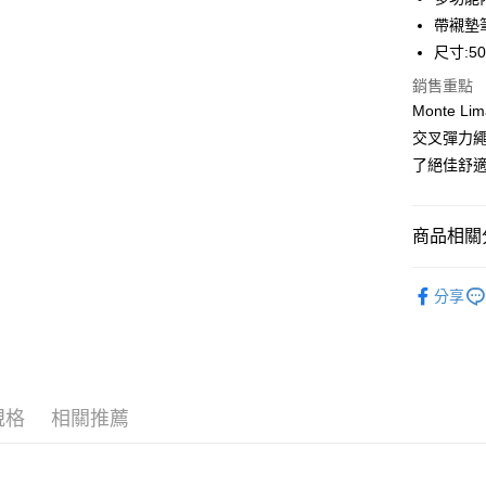
元大商
全盈+PAY
帶襯墊
玉山商
尺寸:50
台新國
AFTEE先
銷售重點
台灣樂
相關說明
Monte
【關於「A
ATM付款
AFTEE
交叉彈力
便利好安
了絕佳舒
１．簡單
２．便利
運送方式
３．安心
商品相關分
黑貓宅急
【「AFT
每筆NT$1
１．於結帳
系列 | Coll
付」結帳
分享
２．訂單
配件 | Acce
３．收到繳
／ATM／
※ 請注意
絡購買商品
先享後付
規格
相關推薦
※ 交易是
是否繳費成
付客戶支