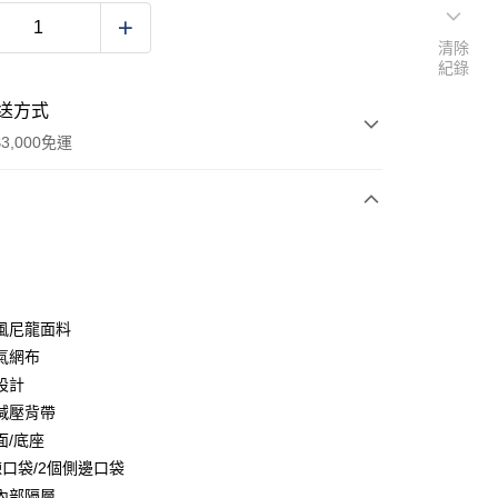
清除
紀錄
送方式
3,000免運
次付款
期付款
0 利率 每期
NT$1,643
21家銀行
風尼龍面料
庫商業銀行
第一商業銀行
氣網布
業銀行
彰化商業銀行
設計
業儲蓄銀行
台北富邦商業銀行
減壓背帶
華商業銀行
兆豐國際商業銀行
面/底座
小企業銀行
台中商業銀行
鍊口袋/2個側邊口袋
台灣）商業銀行
華泰商業銀行
業銀行
遠東國際商業銀行
內部隔層