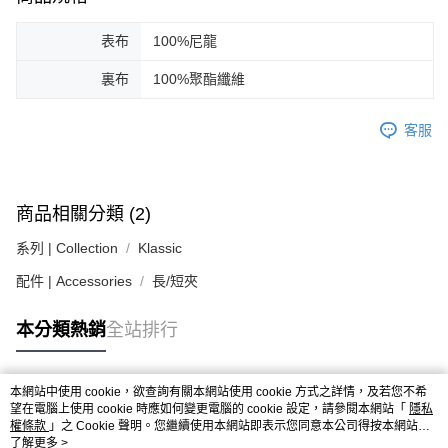
３．安心：先確認商品／服務後，再付款。
黑貓宅急便配送到府
每筆NT$120，滿NT$3,000(含以上)免運費
【「AFTEE先享後付」結帳流程】
表布
100%尼龍
１．於結帳方式選擇「AFTEE先享後付」後，將跳轉至「AFTEE先享後付」
結帳頁面，進行簡訊認證並確認金額後，即可完成結帳。
裏布
100%聚酯纖維
２．訂單成立數日內，您將收到繳費通知簡訊。
３．收到繳費通知簡訊後14天內，點擊此簡訊中的連結，可透過四大超商／
客服
ATM／網路銀行／等多元方式進行付款，方視為交易完成。
※ 請注意：結帳手續完成當下不需立刻繳費，但若您需要取消訂單，請聯絡
購買商品的店家。未經商家同意取消之訂單仍視為有效，需透過AFTEE先享
後付繳納相關費用。
※ 交易是否成功請以「AFTEE先享後付 」之結帳頁面顯示為準，若有關於
商品相關分類 (2)
是否繳費成功／繳費後需取消欲退款等相關疑問，請聯繫「AFTEE先享後付
客戶支援中心」
https://netprotections.freshdesk.com/support/home
系列 | Collection
Klassic
【注意事項】
配件 | Accessories
長/短夾
１．透過由恩沛科技股份有限公司提供之「AFTEE先享後付」服務完成之交
易，需依本服務之必要範圍內提供個人資料，並將交易相關給付款項請求債
本分類熱銷
全站排行
權轉讓予恩沛科技股份有限公司。
２．關於個人資料處理事宜，請瀏覽以下網址：
https://aftee.tw/terms/#terms3
３．未成年的使用者請事先徵得法定代理人或監護人之同意方可使用
本網站中使用 cookie，欲查詢有關本網站使用 cookie 方式之詳情，及若您不希
「AFTEE先享後付」，若未經同意申辦者引起之損失，本公司不負相關責
熱門標籤
望在電腦上使用 cookie 時應如何變更電腦的 cookie 設定，請參閱本網站「
隱私
任。
權條款
」之 Cookie 聲明。您繼續使用本網站即表示您同意本公司得按本網站使
４．使用「AFTEE先享後付」時，將依據個別帳號之用戶狀況，依本公司即
用條款之 Cookie 聲明使用 cookie。
了解更多 >