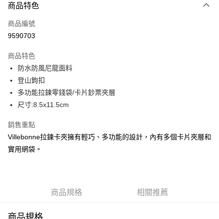
商品特色
信用卡一次付款
商品編號
信用卡分期付款
9590703
3 期 0 利率 每期
NT$510
21家銀行
商品特色
合作金庫商業銀行
第一商業銀行
LINE Pay
防水防風尼龍面料
華南商業銀行
彰化商業銀行
登山鉤扣
Apple Pay
上海商業儲蓄銀行
台北富邦商業銀行
國泰世華商業銀行
兆豐國際商業銀行
多功能拉鍊零錢袋/卡片鈔票夾層
街口支付
臺灣中小企業銀行
台中商業銀行
尺寸:8.5x11.5cm
匯豐（台灣）商業銀行
華泰商業銀行
悠遊付
聯邦商業銀行
遠東國際商業銀行
銷售重點
元大商業銀行
永豐商業銀行
全盈+PAY
Villebonne拉鍊卡夾擁有輕巧、多功能的設計，內有多個卡片夾層和
玉山商業銀行
星展（台灣）商業銀行
實用網袋。
台新國際商業銀行
中國信託商業銀行
AFTEE先享後付
台灣樂天信用卡公司
相關說明
【關於「AFTEE先享後付」】
ATM付款
AFTEE先享後付是「在收到商品之後才付款」的支付方式。 讓您購物簡單
商品規格
相關推薦
便利好安心！
１．簡單：不需註冊會員、不需綁卡、不需儲值。
運送方式
２．便利：只要手機號碼，簡訊認證，即可結帳。
商品規格