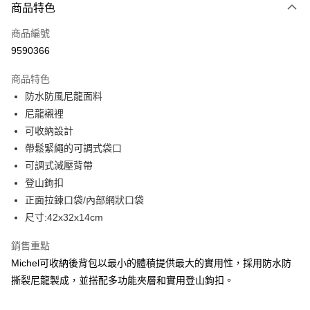
商品特色
信用卡一次付款
商品編號
信用卡分期付款
9590366
3 期 0 利率 每期
NT$793
21家銀行
商品特色
合作金庫商業銀行
第一商業銀行
LINE Pay
防水防風尼龍面料
華南商業銀行
彰化商業銀行
尼龍襯裡
Apple Pay
上海商業儲蓄銀行
台北富邦商業銀行
國泰世華商業銀行
兆豐國際商業銀行
可收納設計
街口支付
臺灣中小企業銀行
台中商業銀行
帶鬆緊繩的可調式袋口
匯豐（台灣）商業銀行
華泰商業銀行
可調式減壓背帶
悠遊付
聯邦商業銀行
遠東國際商業銀行
登山鉤扣
元大商業銀行
永豐商業銀行
全盈+PAY
正面拉鍊口袋/內部網狀口袋
玉山商業銀行
星展（台灣）商業銀行
尺寸:42x32x14cm
台新國際商業銀行
中國信託商業銀行
AFTEE先享後付
台灣樂天信用卡公司
相關說明
銷售重點
【關於「AFTEE先享後付」】
ATM付款
Michel可收納後背包以最小的體積提供最大的實用性，採用防水防
AFTEE先享後付是「在收到商品之後才付款」的支付方式。 讓您購物簡單
便利好安心！
撕裂尼龍製成，並搭配多功能夾層和實用登山鉤扣。
１．簡單：不需註冊會員、不需綁卡、不需儲值。
運送方式
２．便利：只要手機號碼，簡訊認證，即可結帳。