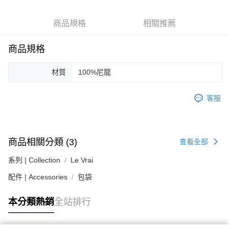
３．安心：先確認商品／服務後，再付款。
黑貓宅急便配送到府
每筆NT$120，滿NT$3,000(含以上)免運費
【「AFTEE先享後付」結帳流程】
商品規格
相關推薦
１．於結帳方式選擇「AFTEE先享後付」後，將跳轉至「AFTEE先享後付」
結帳頁面，進行簡訊認證並確認金額後，即可完成結帳。
商品規格
２．訂單成立數日內，您將收到繳費通知簡訊。
３．收到繳費通知簡訊後14天內，點擊此簡訊中的連結，可透過四大超商／
ATM／網路銀行／等多元方式進行付款，方視為交易完成。
材質
100%尼龍
※ 請注意：結帳手續完成當下不需立刻繳費，但若您需要取消訂單，請聯絡
購買商品的店家。未經商家同意取消之訂單仍視為有效，需透過AFTEE先享
後付繳納相關費用。
客服
※ 交易是否成功請以「AFTEE先享後付 」之結帳頁面顯示為準，若有關於
是否繳費成功／繳費後需取消欲退款等相關疑問，請聯繫「AFTEE先享後付
客戶支援中心」
https://netprotections.freshdesk.com/support/home
【注意事項】
商品相關分類 (3)
查看全部
１．透過由恩沛科技股份有限公司提供之「AFTEE先享後付」服務完成之交
易，需依本服務之必要範圍內提供個人資料，並將交易相關給付款項請求債
系列 | Collection
Le Vrai
權轉讓予恩沛科技股份有限公司。
配件 | Accessories
包袋
２．關於個人資料處理事宜，請瀏覽以下網址：
https://aftee.tw/terms/#terms3
３．未成年的使用者請事先徵得法定代理人或監護人之同意方可使用
本分類熱銷
全站排行
「AFTEE先享後付」，若未經同意申辦者引起之損失，本公司不負相關責
任。
４．使用「AFTEE先享後付」時，將依據個別帳號之用戶狀況，依本公司即