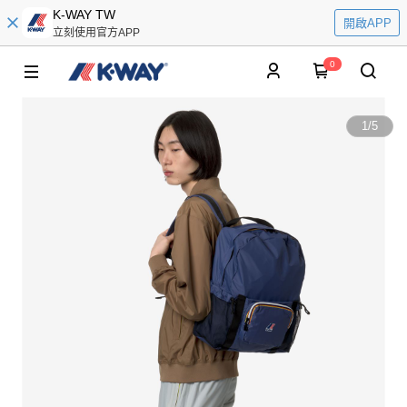
K-WAY TW
開啟APP
立刻使用官方APP
0
1
/
5