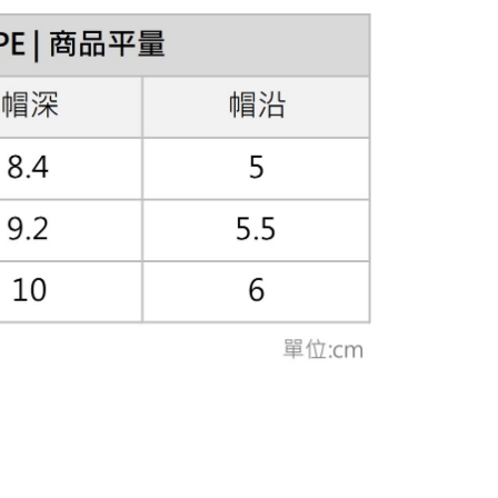
費通知簡訊後14天內，點擊此簡訊中的連結，可透過四大超商
網路銀行／等多元方式進行付款，方視為交易完成。
：結帳手續完成當下不需立刻繳費，但若您需要取消訂單，請聯
的店家。未經商家同意取消之訂單仍視為有效，需透過AFTEE
繳納相關費用。
否成功請以「AFTEE先享後付 」之結帳頁面顯示為準，若有關於
功／繳費後需取消欲退款等相關疑問，請聯繫「AFTEE先享後
援中心」
https://netprotections.freshdesk.com/support/home
項】
恩沛科技股份有限公司提供之「AFTEE先享後付」服務完成之
依本服務之必要範圍內提供個人資料，並將交易相關給付款項請
讓予恩沛科技股份有限公司。
個人資料處理事宜，請瀏覽以下網址：
ee.tw/terms/#terms3
年的使用者請事先徵得法定代理人或監護人之同意方可使用
E先享後付」，若未經同意申辦者引起之損失，本公司不負相關責
AFTEE先享後付」時，將依據個別帳號之用戶狀況，依本公司
核予不同之上限額度；若仍有額度不足之情形，本公司將視審查
用戶進行身份認證。
一人註冊多個帳號或使用他人資訊註冊。若發現惡意使用之情
科技股份有限公司將有權停止該用戶之使用額度並採取法律行