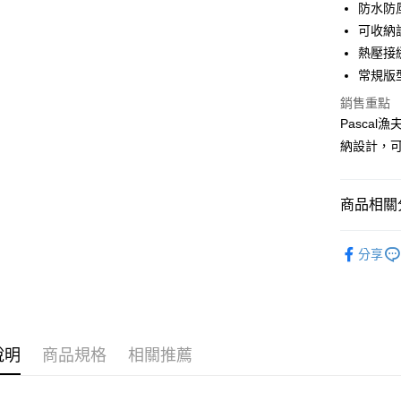
防水防
合作金
可收納
LINE Pay
華南商
熱壓接
Apple Pay
上海商
常規版
國泰世
街口支付
銷售重點
臺灣中
匯豐（
Pasca
悠遊付
聯邦商
納設計，
元大商
全盈+PAY
玉山商
台新國
AFTEE先
商品相關分
台灣樂
相關說明
【關於「A
系列 | Coll
ATM付款
AFTEE
分享
SALE
便利好安
１．簡單
２．便利
運送方式
３．安心
黑貓宅急
【「AFT
說明
商品規格
相關推薦
每筆NT$1
１．於結帳
付」結帳
２．訂單