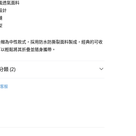
風透氣面料
庫商業銀行
第一商業銀行
設計
業銀行
彰化商業銀行
縫
業儲蓄銀行
台北富邦商業銀行
型
華商業銀行
兆豐國際商業銀行
小企業銀行
台中商業銀行
台灣）商業銀行
華泰商業銀行
l漁夫帽為中性款式，採用防水防撕裂面料製成，經典的可收
業銀行
遠東國際商業銀行
可以輕鬆將其折疊並隨身攜帶。
業銀行
永豐商業銀行
業銀行
星展（台灣）商業銀行
際商業銀行
中國信託商業銀行
享後付
類 (2)
天信用卡公司
FTEE先享後付」】
ection
Le Vrai
先享後付是「在收到商品之後才付款」的支付方式。 讓您購物簡單
客服
心！
：不需註冊會員、不需綁卡、不需儲值。
：只要手機號碼，簡訊認證，即可結帳。
：先確認商品／服務後，再付款。
便配送到府
EE先享後付」結帳流程】
20，滿NT$3,000(含以上)免運費
方式選擇「AFTEE先享後付」後，將跳轉至「AFTEE先享後
頁面，進行簡訊認證並確認金額後，即可完成結帳。
成立數日內，您將收到繳費通知簡訊。