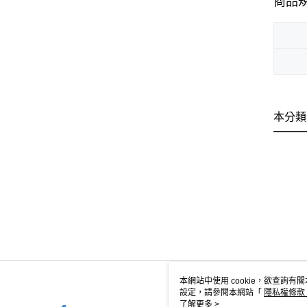
商品
本分類
本網站中使用 cookie，欲查詢有關
設定，請參閱本網站「
隱私權條款
使用 cookie。
了解更多 >