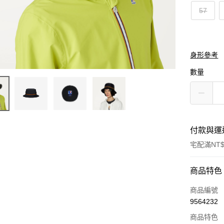
57
身形參考
數量
付款與運
宅配滿NT$
付款方式
商品特色
信用卡一
商品編號
9564232
信用卡分
商品特色
3 期 