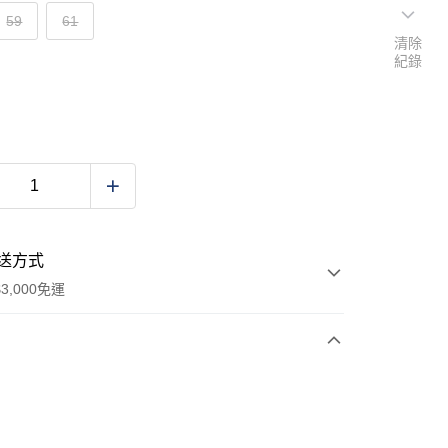
59
61
清除
紀錄
送方式
3,000免運
次付款
期付款
0 利率 每期
NT$360
21家銀行