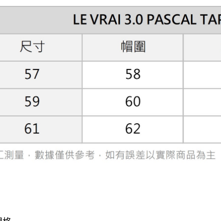
３．收到繳
／ATM／
※ 請注意
絡購買商品
先享後付
※ 交易是
是否繳費成
付客戶支
【注意事
１．透過由
交易，需
求債權轉
２．關於
https://aft
３．未成
「AFTE
任。
４．使用「
即時審查
結果請求
５．嚴禁
形，恩沛
動。