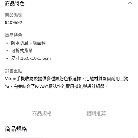
商品特色
信用卡一次付款
商品編號
信用卡分期付款
9409592
3 期 0 利率 每期
NT$396
21家銀行
商品特色
合作金庫商業銀行
第一商業銀行
LINE Pay
防水防風尼龍面料
華南商業銀行
彰化商業銀行
可拆式背帶
Apple Pay
上海商業儲蓄銀行
台北富邦商業銀行
國泰世華商業銀行
兆豐國際商業銀行
尺寸:16.5x10x1.5cm
街口支付
臺灣中小企業銀行
台中商業銀行
銷售重點
匯豐（台灣）商業銀行
華泰商業銀行
悠遊付
聯邦商業銀行
遠東國際商業銀行
Vitree手機收納袋提供多種繽紛色彩選擇，尼龍材質堅固耐用且獨
元大商業銀行
永豐商業銀行
全盈+PAY
特，完美結合了K-WAY標誌性的實用機能與設計細節。
玉山商業銀行
星展（台灣）商業銀行
台新國際商業銀行
中國信託商業銀行
AFTEE先享後付
台灣樂天信用卡公司
相關說明
【關於「AFTEE先享後付」】
商品規格
相關推薦
ATM付款
AFTEE先享後付是「在收到商品之後才付款」的支付方式。 讓您購物簡單
便利好安心！
商品規格
１．簡單：不需註冊會員、不需綁卡、不需儲值。
運送方式
２．便利：只要手機號碼，簡訊認證，即可結帳。