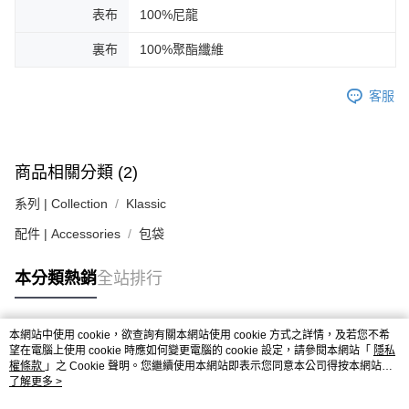
３．安心：先確認商品／服務後，再付款。
黑貓宅急便配送到府
表布
100%尼龍
每筆NT$120，滿NT$3,000(含以上)免運費
【「AFTEE先享後付」結帳流程】
裏布
100%聚酯纖維
１．於結帳方式選擇「AFTEE先享後付」後，將跳轉至「AFTEE先享後付」
結帳頁面，進行簡訊認證並確認金額後，即可完成結帳。
２．訂單成立數日內，您將收到繳費通知簡訊。
客服
３．收到繳費通知簡訊後14天內，點擊此簡訊中的連結，可透過四大超商／
ATM／網路銀行／等多元方式進行付款，方視為交易完成。
※ 請注意：結帳手續完成當下不需立刻繳費，但若您需要取消訂單，請聯絡
購買商品的店家。未經商家同意取消之訂單仍視為有效，需透過AFTEE先享
後付繳納相關費用。
商品相關分類 (2)
※ 交易是否成功請以「AFTEE先享後付 」之結帳頁面顯示為準，若有關於
是否繳費成功／繳費後需取消欲退款等相關疑問，請聯繫「AFTEE先享後付
系列 | Collection
Klassic
客戶支援中心」
https://netprotections.freshdesk.com/support/home
配件 | Accessories
包袋
【注意事項】
１．透過由恩沛科技股份有限公司提供之「AFTEE先享後付」服務完成之交
本分類熱銷
全站排行
易，需依本服務之必要範圍內提供個人資料，並將交易相關給付款項請求債
權轉讓予恩沛科技股份有限公司。
２．關於個人資料處理事宜，請瀏覽以下網址：
https://aftee.tw/terms/#terms3
本網站中使用 cookie，欲查詢有關本網站使用 cookie 方式之詳情，及若您不希
熱門標籤
３．未成年的使用者請事先徵得法定代理人或監護人之同意方可使用
望在電腦上使用 cookie 時應如何變更電腦的 cookie 設定，請參閱本網站「
隱私
「AFTEE先享後付」，若未經同意申辦者引起之損失，本公司不負相關責
權條款
」之 Cookie 聲明。您繼續使用本網站即表示您同意本公司得按本網站使
用條款之 Cookie 聲明使用 cookie。
了解更多 >
任。
４．使用「AFTEE先享後付」時，將依據個別帳號之用戶狀況，依本公司即