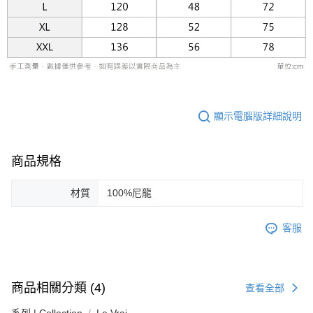
易，需依本服務之必要範圍內提供個人資料，並將交易相關給付款項請求債
權轉讓予恩沛科技股份有限公司。
２．關於個人資料處理事宜，請瀏覽以下網址：
https://aftee.tw/terms/#terms3
３．未成年的使用者請事先徵得法定代理人或監護人之同意方可使用
「AFTEE先享後付」，若未經同意申辦者引起之損失，本公司不負相關責
任。
４．使用「AFTEE先享後付」時，將依據個別帳號之用戶狀況，依本公司即
時審查核予不同之上限額度；若仍有額度不足之情形，本公司將視審查結果
請求用戶進行身份認證。
顯示電腦版詳細說明
５．嚴禁一人註冊多個帳號或使用他人資訊註冊。若發現惡意使用之情形，
恩沛科技股份有限公司將有權停止該用戶之使用額度並採取法律行動。
商品規格
材質
100%尼龍
客服
商品相關分類 (4)
查看全部
系列 | Collection
Le Vrai