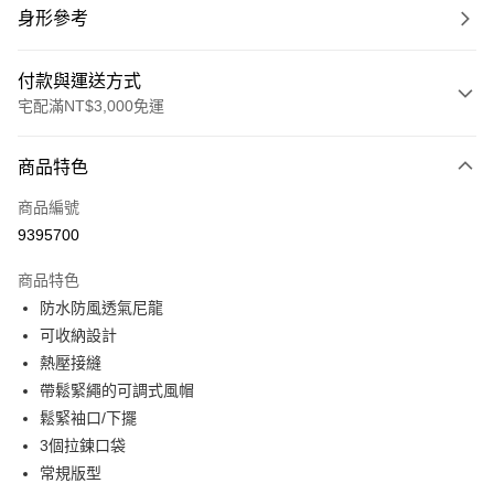
身形參考
付款與運送方式
宅配滿NT$3,000免運
付款方式
商品特色
信用卡一次付款
商品編號
信用卡分期付款
9395700
3 期 0 利率 每期
NT$1,000
21家銀行
商品特色
合作金庫商業銀行
第一商業銀行
LINE Pay
防水防風透氣尼龍
華南商業銀行
彰化商業銀行
可收納設計
Apple Pay
上海商業儲蓄銀行
台北富邦商業銀行
國泰世華商業銀行
兆豐國際商業銀行
熱壓接縫
街口支付
臺灣中小企業銀行
台中商業銀行
帶鬆緊繩的可調式風帽
匯豐（台灣）商業銀行
華泰商業銀行
鬆緊袖口/下擺
悠遊付
聯邦商業銀行
遠東國際商業銀行
3個拉鍊口袋
元大商業銀行
永豐商業銀行
全盈+PAY
常規版型
玉山商業銀行
星展（台灣）商業銀行