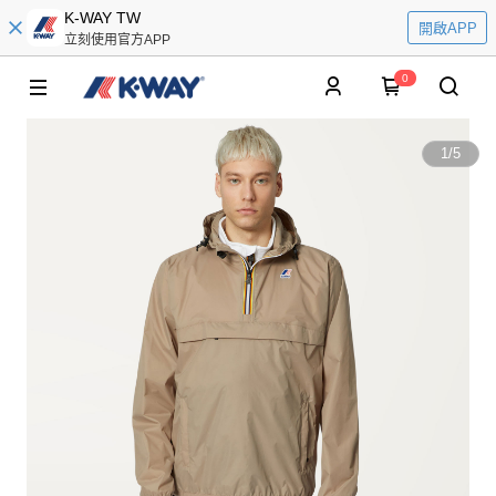
K-WAY TW
開啟APP
立刻使用官方APP
0
1
/
5