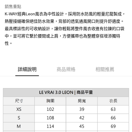
台新國際商業銀行
中國信託商業銀行
AFTEE先享後付
銷售重點
台灣樂天信用卡公司
相關說明
K-WAY經典Leon風衣為中性設計，採用防水防風的輕量尼龍製成，
【關於「AFTEE先享後付」】
ATM付款
熱壓接縫確保絕佳防水效果，背部的透氣通風開口則提升舒適度。
AFTEE先享後付是「在收到商品之後才付款」的支付方式。 讓您購物簡單
便利好安心！
最具標誌性的可收納設計，讓你輕鬆將整件風衣收進有拉鍊的口袋
１．簡單：不需註冊會員、不需綁卡、不需儲值。
運送方式
中，並可將它繫於腰間或上肩，方便攜帶也為整體穿搭增添獨特
２．便利：只要手機號碼，簡訊認證，即可結帳。
３．安心：先確認商品／服務後，再付款。
性。
黑貓宅急便配送到府
每筆NT$120，滿NT$3,000(含以上)免運費
【「AFTEE先享後付」結帳流程】
１．於結帳方式選擇「AFTEE先享後付」後，將跳轉至「AFTEE先享後付」
結帳頁面，進行簡訊認證並確認金額後，即可完成結帳。
２．訂單成立數日內，您將收到繳費通知簡訊。
詳細說明
商品規格
相關推薦
３．收到繳費通知簡訊後14天內，點擊此簡訊中的連結，可透過四大超商／
ATM／網路銀行／等多元方式進行付款，方視為交易完成。
※ 請注意：結帳手續完成當下不需立刻繳費，但若您需要取消訂單，請聯絡
購買商品的店家。未經商家同意取消之訂單仍視為有效，需透過AFTEE先享
後付繳納相關費用。
※ 交易是否成功請以「AFTEE先享後付 」之結帳頁面顯示為準，若有關於
是否繳費成功／繳費後需取消欲退款等相關疑問，請聯繫「AFTEE先享後付
客戶支援中心」
https://netprotections.freshdesk.com/support/home
【注意事項】
１．透過由恩沛科技股份有限公司提供之「AFTEE先享後付」服務完成之交