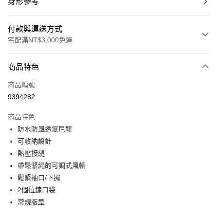
身形參考
付款與運送方式
宅配滿NT$3,000免運
付款方式
商品特色
信用卡一次付款
商品編號
信用卡分期付款
9394282
3 期 0 利率 每期
NT$1,533
21家銀行
商品特色
合作金庫商業銀行
第一商業銀行
LINE Pay
防水防風透氣尼龍
華南商業銀行
彰化商業銀行
可收納設計
Apple Pay
上海商業儲蓄銀行
台北富邦商業銀行
國泰世華商業銀行
兆豐國際商業銀行
熱壓接縫
街口支付
臺灣中小企業銀行
台中商業銀行
帶鬆緊繩的可調式風帽
匯豐（台灣）商業銀行
華泰商業銀行
鬆緊袖口/下擺
悠遊付
聯邦商業銀行
遠東國際商業銀行
2個拉鍊口袋
元大商業銀行
永豐商業銀行
全盈+PAY
常規版型
玉山商業銀行
星展（台灣）商業銀行
台新國際商業銀行
中國信託商業銀行
AFTEE先享後付