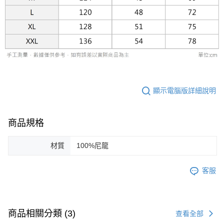
權轉讓予恩沛科技股份有限公司。
２．關於個人資料處理事宜，請瀏覽以下網址：
https://aftee.tw/terms/#terms3
３．未成年的使用者請事先徵得法定代理人或監護人之同意方可使用
「AFTEE先享後付」，若未經同意申辦者引起之損失，本公司不負相關責
任。
４．使用「AFTEE先享後付」時，將依據個別帳號之用戶狀況，依本公司即
時審查核予不同之上限額度；若仍有額度不足之情形，本公司將視審查結果
請求用戶進行身份認證。
５．嚴禁一人註冊多個帳號或使用他人資訊註冊。若發現惡意使用之情形，
顯示電腦版詳細說明
恩沛科技股份有限公司將有權停止該用戶之使用額度並採取法律行動。
商品規格
材質
100%尼龍
客服
商品相關分類 (3)
查看全部