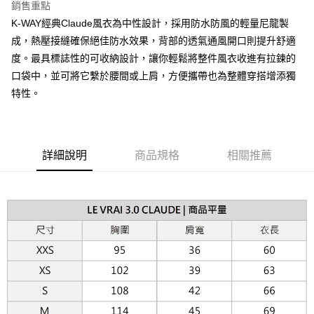
銷售重點
台灣樂天信用卡公司
相關說明
K-WAY經典Claude風衣為中性設計，採用防水防風的輕量尼龍製
【關於「AFTEE先享後付」】
ATM付款
成，熱壓接縫確保絕佳防水效果，背部的透氣通風開口則提升舒適
AFTEE先享後付是「在收到商品之後才付款」的支付方式。 讓您購物簡單
便利好安心！
度。最具標誌性的可收納設計，讓你輕鬆將整件風衣收進有拉鍊的
１．簡單：不需註冊會員、不需綁卡、不需儲值。
運送方式
口袋中，並可將它繫於腰間或上肩，方便攜帶也為整體穿搭增添獨
２．便利：只要手機號碼，簡訊認證，即可結帳。
３．安心：先確認商品／服務後，再付款。
特性。
黑貓宅急便配送到府
每筆NT$120，滿NT$3,000(含以上)免運費
【「AFTEE先享後付」結帳流程】
１．於結帳方式選擇「AFTEE先享後付」後，將跳轉至「AFTEE先享後付」
結帳頁面，進行簡訊認證並確認金額後，即可完成結帳。
２．訂單成立數日內，您將收到繳費通知簡訊。
詳細說明
商品規格
相關推薦
３．收到繳費通知簡訊後14天內，點擊此簡訊中的連結，可透過四大超商／
ATM／網路銀行／等多元方式進行付款，方視為交易完成。
※ 請注意：結帳手續完成當下不需立刻繳費，但若您需要取消訂單，請聯絡
購買商品的店家。未經商家同意取消之訂單仍視為有效，需透過AFTEE先享
後付繳納相關費用。
※ 交易是否成功請以「AFTEE先享後付 」之結帳頁面顯示為準，若有關於
是否繳費成功／繳費後需取消欲退款等相關疑問，請聯繫「AFTEE先享後付
客戶支援中心」
https://netprotections.freshdesk.com/support/home
【注意事項】
１．透過由恩沛科技股份有限公司提供之「AFTEE先享後付」服務完成之交
易，需依本服務之必要範圍內提供個人資料，並將交易相關給付款項請求債