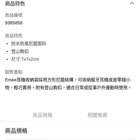
商品特色
信用卡一次付款
商品編號
信用卡分期付款
9385858
3 期 0 利率 每期
NT$340
21家銀行
商品特色
合作金庫商業銀行
第一商業銀行
LINE Pay
防水防風尼龍面料
華南商業銀行
彰化商業銀行
登山鉤扣
Apple Pay
上海商業儲蓄銀行
台北富邦商業銀行
國泰世華商業銀行
兆豐國際商業銀行
尺寸:7x7x2cm
街口支付
臺灣中小企業銀行
台中商業銀行
銷售重點
匯豐（台灣）商業銀行
華泰商業銀行
悠遊付
聯邦商業銀行
遠東國際商業銀行
Emèe耳機收納袋採用方形尼龍結構，可收納藍牙耳機或是零錢小
元大商業銀行
永豐商業銀行
全盈+PAY
物，輕巧實用。附有登山鉤扣，適合日常或從事戶外運動時使用。
玉山商業銀行
星展（台灣）商業銀行
台新國際商業銀行
中國信託商業銀行
AFTEE先享後付
台灣樂天信用卡公司
相關說明
【關於「AFTEE先享後付」】
商品規格
相關推薦
ATM付款
AFTEE先享後付是「在收到商品之後才付款」的支付方式。 讓您購物簡單
便利好安心！
商品規格
１．簡單：不需註冊會員、不需綁卡、不需儲值。
運送方式
２．便利：只要手機號碼，簡訊認證，即可結帳。