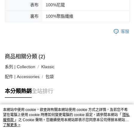
３．安心：先確認商品／服務後，再付款。
黑貓宅急便配送到府
表布
100%尼龍
每筆NT$120，滿NT$3,000(含以上)免運費
【「AFTEE先享後付」結帳流程】
裏布
100%聚酯纖維
１．於結帳方式選擇「AFTEE先享後付」後，將跳轉至「AFTEE先享後付」
結帳頁面，進行簡訊認證並確認金額後，即可完成結帳。
２．訂單成立數日內，您將收到繳費通知簡訊。
客服
３．收到繳費通知簡訊後14天內，點擊此簡訊中的連結，可透過四大超商／
ATM／網路銀行／等多元方式進行付款，方視為交易完成。
※ 請注意：結帳手續完成當下不需立刻繳費，但若您需要取消訂單，請聯絡
購買商品的店家。未經商家同意取消之訂單仍視為有效，需透過AFTEE先享
後付繳納相關費用。
商品相關分類 (2)
※ 交易是否成功請以「AFTEE先享後付 」之結帳頁面顯示為準，若有關於
是否繳費成功／繳費後需取消欲退款等相關疑問，請聯繫「AFTEE先享後付
系列 | Collection
Klassic
客戶支援中心」
https://netprotections.freshdesk.com/support/home
配件 | Accessories
包袋
【注意事項】
１．透過由恩沛科技股份有限公司提供之「AFTEE先享後付」服務完成之交
本分類熱銷
全站排行
易，需依本服務之必要範圍內提供個人資料，並將交易相關給付款項請求債
權轉讓予恩沛科技股份有限公司。
２．關於個人資料處理事宜，請瀏覽以下網址：
https://aftee.tw/terms/#terms3
本網站中使用 cookie，欲查詢有關本網站使用 cookie 方式之詳情，及若您不希
熱門標籤
３．未成年的使用者請事先徵得法定代理人或監護人之同意方可使用
望在電腦上使用 cookie 時應如何變更電腦的 cookie 設定，請參閱本網站「
隱私
「AFTEE先享後付」，若未經同意申辦者引起之損失，本公司不負相關責
權條款
」之 Cookie 聲明。您繼續使用本網站即表示您同意本公司得按本網站使
用條款之 Cookie 聲明使用 cookie。
了解更多 >
任。
４．使用「AFTEE先享後付」時，將依據個別帳號之用戶狀況，依本公司即