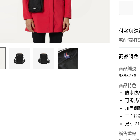
付款與運
宅配滿NT$
付款方式
商品特色
信用卡一
商品編號
9385776
信用卡分
商品特色
3 期 
防水防
合作金
可調式
LINE Pay
華南商
加固側
Apple Pay
上海商
正面拉
國泰世
尺寸:21
街口支付
臺灣中
匯豐（
銷售重點
悠遊付
聯邦商