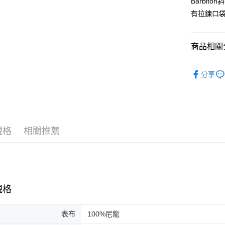
Barbi
元大商
全盈+PAY
有拉鍊口
玉山商
台新國
AFTEE先
台灣樂
相關說明
商品相關分
【關於「A
ATM付款
AFTEE
系列 | Coll
便利好安
分享
１．簡單
配件 | Acce
２．便利
運送方式
３．安心
黑貓宅急
【「AFT
每筆NT$1
１．於結帳
規格
相關推薦
付」結帳
２．訂單
３．收到繳
／ATM／
※ 請注意
絡購買商品
先享後付
規格
※ 交易是
是否繳費成
表布
100%尼龍
付客戶支