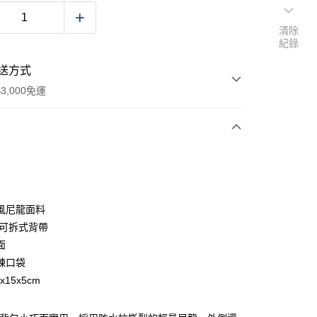
清除
紀錄
送方式
3,000免運
次付款
期付款
0 利率 每期
NT$566
21家銀行
風尼龍面料
庫商業銀行
第一商業銀行
/可拆式背帶
業銀行
彰化商業銀行
面
業儲蓄銀行
台北富邦商業銀行
鍊口袋
華商業銀行
兆豐國際商業銀行
x15x5cm
小企業銀行
台中商業銀行
台灣）商業銀行
華泰商業銀行
業銀行
遠東國際商業銀行