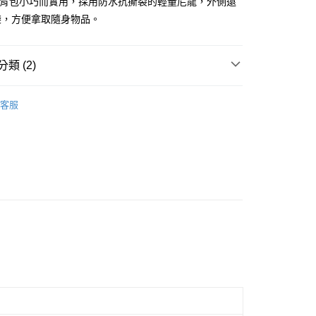
ton斜背包小巧而實用，採用防水抗撕裂的輕量尼龍，外側還
業銀行
永豐商業銀行
袋，方便拿取隨身物品。
業銀行
星展（台灣）商業銀行
際商業銀行
中國信託商業銀行
享後付
天信用卡公司
類 (2)
FTEE先享後付」】
先享後付是「在收到商品之後才付款」的支付方式。 讓您購物簡單
ection
Klassic
心！
客服
：不需註冊會員、不需綁卡、不需儲值。
ssories
包袋
：只要手機號碼，簡訊認證，即可結帳。
：先確認商品／服務後，再付款。
便配送到府
EE先享後付」結帳流程】
20，滿NT$3,000(含以上)免運費
方式選擇「AFTEE先享後付」後，將跳轉至「AFTEE先享後
頁面，進行簡訊認證並確認金額後，即可完成結帳。
成立數日內，您將收到繳費通知簡訊。
費通知簡訊後14天內，點擊此簡訊中的連結，可透過四大超商
網路銀行／等多元方式進行付款，方視為交易完成。
：結帳手續完成當下不需立刻繳費，但若您需要取消訂單，請聯
的店家。未經商家同意取消之訂單仍視為有效，需透過AFTEE
繳納相關費用。
否成功請以「AFTEE先享後付 」之結帳頁面顯示為準，若有關於
功／繳費後需取消欲退款等相關疑問，請聯繫「AFTEE先享後
援中心」
https://netprotections.freshdesk.com/support/home