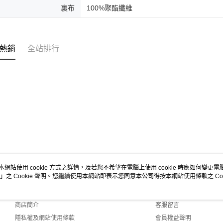
裏布
100%聚酯纖維
【注意事
１．透過由
交易，需
求債權轉
２．關於
熱銷
全站排行
https://aft
３．未成
「AFTE
任。
４．使用「
即時審查
結果請求
５．嚴禁
形，恩沛
動。
本網站使用 cookie 方式之詳情，及若您不希望在電腦上使用 cookie 時應如何變更電腦的
」之 Cookie 聲明。您繼續使用本網站即表示您同意本公司得按本網站使用條款之 Coo
關於我們
客服資訊
品牌故事
購物說明
商店簡介
客服留言
隱私權及網站使用條款
會員權益聲明