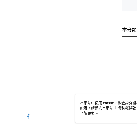
本分類
本網站中使用 cookie，欲查詢有關
設定，請參閱本網站「
隱私權條款
使用 cookie。
了解更多 >