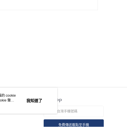
項】
恩沛科技股份有限公司提供之「AFTEE先享後付」服務完成之
依本服務之必要範圍內提供個人資料，並將交易相關給付款項請
讓予恩沛科技股份有限公司。
個人資料處理事宜，請瀏覽以下網址：
ee.tw/terms/#terms3
年的使用者請事先徵得法定代理人或監護人之同意方可使用
E先享後付」，若未經同意申辦者引起之損失，本公司不負相關責
AFTEE先享後付」時，將依據個別帳號之用戶狀況，依本公司
核予不同之上限額度；若仍有額度不足之情形，本公司將視審查
用戶進行身份認證。
一人註冊多個帳號或使用他人資訊註冊。若發現惡意使用之情
科技股份有限公司將有權停止該用戶之使用額度並採取法律行
 cookie
kie 聲明
我知道了
官方APP
免費傳送載點至手機