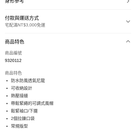
身形參考
付款與運送方式
宅配滿NT$3,000免運
付款方式
商品特色
信用卡一次付款
商品編號
信用卡分期付款
9320112
3 期 0 利率 每期
NT$1,533
21家銀行
商品特色
合作金庫商業銀行
第一商業銀行
LINE Pay
防水防風透氣尼龍
華南商業銀行
彰化商業銀行
可收納設計
Apple Pay
上海商業儲蓄銀行
台北富邦商業銀行
國泰世華商業銀行
兆豐國際商業銀行
熱壓接縫
街口支付
臺灣中小企業銀行
台中商業銀行
帶鬆緊繩的可調式風帽
匯豐（台灣）商業銀行
華泰商業銀行
鬆緊袖口/下擺
悠遊付
聯邦商業銀行
遠東國際商業銀行
2個拉鍊口袋
元大商業銀行
永豐商業銀行
全盈+PAY
常規版型
玉山商業銀行
星展（台灣）商業銀行
台新國際商業銀行
中國信託商業銀行
AFTEE先享後付