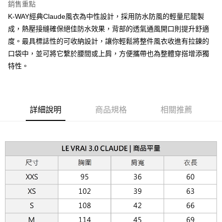
銷售重點
台灣樂天信用卡公司
相關說明
K-WAY經典Claude風衣為中性設計，採用防水防風的輕量尼龍製
【關於「AFTEE先享後付」】
ATM付款
成，熱壓接縫確保絕佳防水效果，背部的透氣通風開口則提升舒適
AFTEE先享後付是「在收到商品之後才付款」的支付方式。 讓您購物簡單
便利好安心！
度。最具標誌性的可收納設計，讓你輕鬆將整件風衣收進有拉鍊的
１．簡單：不需註冊會員、不需綁卡、不需儲值。
運送方式
口袋中，並可將它繫於腰間或上肩，方便攜帶也為整體穿搭增添獨
２．便利：只要手機號碼，簡訊認證，即可結帳。
３．安心：先確認商品／服務後，再付款。
特性。
黑貓宅急便配送到府
每筆NT$120，滿NT$3,000(含以上)免運費
【「AFTEE先享後付」結帳流程】
１．於結帳方式選擇「AFTEE先享後付」後，將跳轉至「AFTEE先享後付」
結帳頁面，進行簡訊認證並確認金額後，即可完成結帳。
２．訂單成立數日內，您將收到繳費通知簡訊。
詳細說明
商品規格
相關推薦
３．收到繳費通知簡訊後14天內，點擊此簡訊中的連結，可透過四大超商／
ATM／網路銀行／等多元方式進行付款，方視為交易完成。
※ 請注意：結帳手續完成當下不需立刻繳費，但若您需要取消訂單，請聯絡
購買商品的店家。未經商家同意取消之訂單仍視為有效，需透過AFTEE先享
後付繳納相關費用。
※ 交易是否成功請以「AFTEE先享後付 」之結帳頁面顯示為準，若有關於
是否繳費成功／繳費後需取消欲退款等相關疑問，請聯繫「AFTEE先享後付
客戶支援中心」
https://netprotections.freshdesk.com/support/home
【注意事項】
１．透過由恩沛科技股份有限公司提供之「AFTEE先享後付」服務完成之交
易，需依本服務之必要範圍內提供個人資料，並將交易相關給付款項請求債