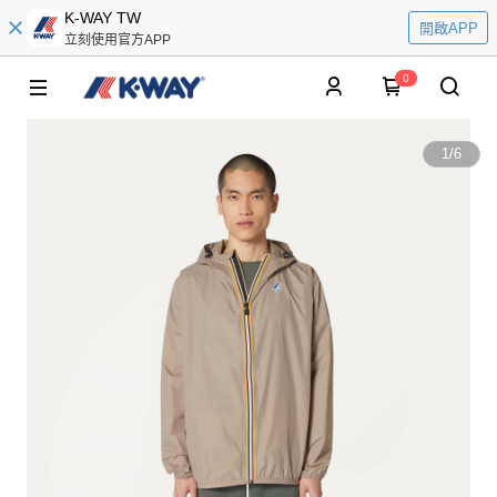
K-WAY TW
開啟APP
立刻使用官方APP
0
1
/
6