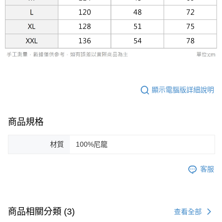
權轉讓予恩沛科技股份有限公司。
２．關於個人資料處理事宜，請瀏覽以下網址：
https://aftee.tw/terms/#terms3
３．未成年的使用者請事先徵得法定代理人或監護人之同意方可使用
「AFTEE先享後付」，若未經同意申辦者引起之損失，本公司不負相關責
任。
４．使用「AFTEE先享後付」時，將依據個別帳號之用戶狀況，依本公司即
時審查核予不同之上限額度；若仍有額度不足之情形，本公司將視審查結果
請求用戶進行身份認證。
５．嚴禁一人註冊多個帳號或使用他人資訊註冊。若發現惡意使用之情形，
顯示電腦版詳細說明
恩沛科技股份有限公司將有權停止該用戶之使用額度並採取法律行動。
商品規格
材質
100%尼龍
客服
商品相關分類 (3)
查看全部