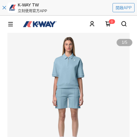
K-WAY TW
開啟APP
立刻使用官方APP
0
1
/
5