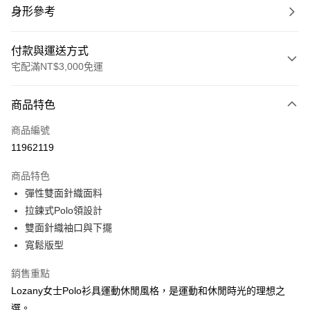
身形參考
付款與運送方式
宅配滿NT$3,000免運
付款方式
商品特色
信用卡一次付款
商品編號
信用卡分期付款
11962119
3 期 0 利率 每期
NT$1,013
21家銀行
商品特色
合作金庫商業銀行
第一商業銀行
LINE Pay
彈性雙面針織面料
華南商業銀行
彰化商業銀行
拉鍊式Polo領設計
Apple Pay
上海商業儲蓄銀行
台北富邦商業銀行
國泰世華商業銀行
兆豐國際商業銀行
雙面針織袖口與下擺
街口支付
臺灣中小企業銀行
台中商業銀行
寬鬆版型
匯豐（台灣）商業銀行
華泰商業銀行
悠遊付
聯邦商業銀行
遠東國際商業銀行
銷售重點
元大商業銀行
永豐商業銀行
全盈+PAY
Lozany女士Polo衫具運動休閒風格，是運動和休閒時光的理想之
玉山商業銀行
星展（台灣）商業銀行
選。