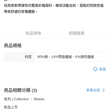
台新國際商業銀行
中國信託商業銀行
AFTEE先享後付
採用柔軟帶彈性的雙面針織面料，確保活動自如，寬鬆的短款剪裁
台灣樂天信用卡公司
相關說明
帶來舒適的穿著體驗。
【關於「AFTEE先享後付」】
ATM付款
AFTEE先享後付是「在收到商品之後才付款」的支付方式。 讓您購物簡單
便利好安心！
１．簡單：不需註冊會員、不需綁卡、不需儲值。
運送方式
２．便利：只要手機號碼，簡訊認證，即可結帳。
商品規格
相關推薦
３．安心：先確認商品／服務後，再付款。
黑貓宅急便配送到府
每筆NT$120，滿NT$3,000(含以上)免運費
【「AFTEE先享後付」結帳流程】
商品規格
１．於結帳方式選擇「AFTEE先享後付」後，將跳轉至「AFTEE先享後付」
結帳頁面，進行簡訊認證並確認金額後，即可完成結帳。
材質
80%棉、14%聚酯纖維、6%彈性纖維
２．訂單成立數日內，您將收到繳費通知簡訊。
３．收到繳費通知簡訊後14天內，點擊此簡訊中的連結，可透過四大超商／
ATM／網路銀行／等多元方式進行付款，方視為交易完成。
客服
※ 請注意：結帳手續完成當下不需立刻繳費，但若您需要取消訂單，請聯絡
購買商品的店家。未經商家同意取消之訂單仍視為有效，需透過AFTEE先享
後付繳納相關費用。
※ 交易是否成功請以「AFTEE先享後付 」之結帳頁面顯示為準，若有關於
是否繳費成功／繳費後需取消欲退款等相關疑問，請聯繫「AFTEE先享後付
商品相關分類 (3)
查看全部
客戶支援中心」
https://netprotections.freshdesk.com/support/home
系列 | Collection
Klassic
【注意事項】
１．透過由恩沛科技股份有限公司提供之「AFTEE先享後付」服務完成之交
新品上市