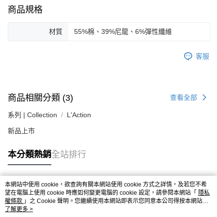
台新國際商業銀行
中國信託商業銀行
AFTEE先享後付
商品規格
台灣樂天信用卡公司
相關說明
【關於「AFTEE先享後付」】
材質
55%棉、39%尼龍、6%彈性纖維
ATM付款
AFTEE先享後付是「在收到商品之後才付款」的支付方式。 讓您購物簡單
便利好安心！
１．簡單：不需註冊會員、不需綁卡、不需儲值。
客服
運送方式
２．便利：只要手機號碼，簡訊認證，即可結帳。
３．安心：先確認商品／服務後，再付款。
黑貓宅急便配送到府
每筆NT$120，滿NT$3,000(含以上)免運費
【「AFTEE先享後付」結帳流程】
１．於結帳方式選擇「AFTEE先享後付」後，將跳轉至「AFTEE先享後付」
商品相關分類 (3)
查看全部
結帳頁面，進行簡訊認證並確認金額後，即可完成結帳。
２．訂單成立數日內，您將收到繳費通知簡訊。
系列 | Collection
L'Action
３．收到繳費通知簡訊後14天內，點擊此簡訊中的連結，可透過四大超商／
新品上市
ATM／網路銀行／等多元方式進行付款，方視為交易完成。
※ 請注意：結帳手續完成當下不需立刻繳費，但若您需要取消訂單，請聯絡
購買商品的店家。未經商家同意取消之訂單仍視為有效，需透過AFTEE先享
本分類熱銷
全站排行
後付繳納相關費用。
※ 交易是否成功請以「AFTEE先享後付 」之結帳頁面顯示為準，若有關於
是否繳費成功／繳費後需取消欲退款等相關疑問，請聯繫「AFTEE先享後付
客戶支援中心」
https://netprotections.freshdesk.com/support/home
本網站中使用 cookie，欲查詢有關本網站使用 cookie 方式之詳情，及若您不希
熱門標籤
望在電腦上使用 cookie 時應如何變更電腦的 cookie 設定，請參閱本網站「
隱私
【注意事項】
權條款
」之 Cookie 聲明。您繼續使用本網站即表示您同意本公司得按本網站使
用條款之 Cookie 聲明使用 cookie。
了解更多 >
１．透過由恩沛科技股份有限公司提供之「AFTEE先享後付」服務完成之交