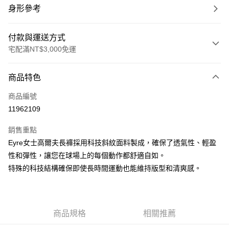
身形參考
付款與運送方式
宅配滿NT$3,000免運
付款方式
商品特色
信用卡一次付款
商品編號
信用卡分期付款
11962109
3 期 0 利率 每期
NT$1,680
21家銀行
銷售重點
合作金庫商業銀行
第一商業銀行
LINE Pay
Eyre女士高爾夫長褲採用科技斜紋面料製成，確保了透氣性、輕盈
華南商業銀行
彰化商業銀行
性和彈性，讓您在球場上的每個動作都舒適自如。
Apple Pay
上海商業儲蓄銀行
台北富邦商業銀行
國泰世華商業銀行
兆豐國際商業銀行
特殊的科技結構確保即使長時間運動也能維持版型和清爽感。
街口支付
臺灣中小企業銀行
台中商業銀行
匯豐（台灣）商業銀行
華泰商業銀行
悠遊付
聯邦商業銀行
遠東國際商業銀行
元大商業銀行
永豐商業銀行
商品規格
相關推薦
全盈+PAY
玉山商業銀行
星展（台灣）商業銀行