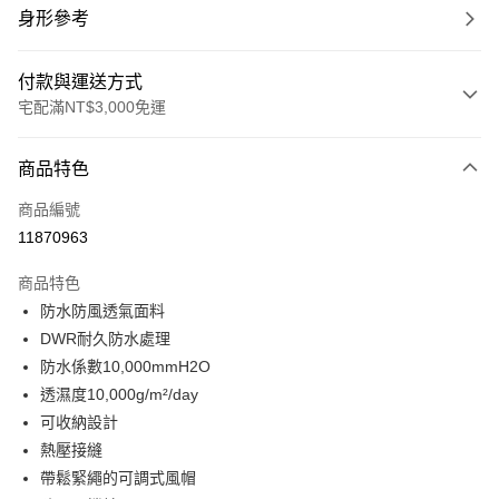
身形參考
付款與運送方式
宅配滿NT$3,000免運
付款方式
商品特色
信用卡一次付款
商品編號
信用卡分期付款
11870963
3 期 0 利率 每期
NT$1,530
21家銀行
商品特色
合作金庫商業銀行
第一商業銀行
LINE Pay
防水防風透氣面料
華南商業銀行
彰化商業銀行
DWR耐久防水處理
Apple Pay
上海商業儲蓄銀行
台北富邦商業銀行
國泰世華商業銀行
兆豐國際商業銀行
防水係數10,000mmH2O
街口支付
臺灣中小企業銀行
台中商業銀行
透濕度10,000g/m²/day
匯豐（台灣）商業銀行
華泰商業銀行
可收納設計
悠遊付
聯邦商業銀行
遠東國際商業銀行
熱壓接縫
元大商業銀行
永豐商業銀行
全盈+PAY
帶鬆緊繩的可調式風帽
玉山商業銀行
星展（台灣）商業銀行