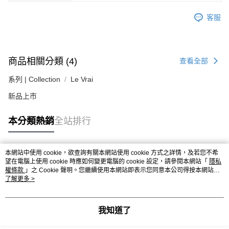
易，需依本服務之必要範圍內提供個人資料，並將交易相關給付款項請求債
權轉讓予恩沛科技股份有限公司。
客服
２．關於個人資料處理事宜，請瀏覽以下網址：
https://aftee.tw/terms/#terms3
３．未成年的使用者請事先徵得法定代理人或監護人之同意方可使用
「AFTEE先享後付」，若未經同意申辦者引起之損失，本公司不負相關責
任。
商品相關分類 (4)
查看全部
４．使用「AFTEE先享後付」時，將依據個別帳號之用戶狀況，依本公司即
時審查核予不同之上限額度；若仍有額度不足之情形，本公司將視審查結果
系列 | Collection
Le Vrai
請求用戶進行身份認證。
５．嚴禁一人註冊多個帳號或使用他人資訊註冊。若發現惡意使用之情形，
新品上市
恩沛科技股份有限公司將有權停止該用戶之使用額度並採取法律行動。
本分類熱銷
全站排行
本網站中使用 cookie，欲查詢有關本網站使用 cookie 方式之詳情，及若您不希
熱門標籤
望在電腦上使用 cookie 時應如何變更電腦的 cookie 設定，請參閱本網站「
隱私
權條款
」之 Cookie 聲明。您繼續使用本網站即表示您同意本公司得按本網站使
用條款之 Cookie 聲明使用 cookie。
了解更多 >
我知道了