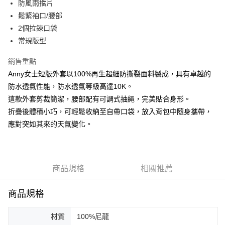
防風雨擋片
台新國際商業銀行
中國信託商業銀行
AFTEE先享後付
台灣樂天信用卡公司
鬆緊袖口/腰部
相關說明
【關於「AFTEE先享後付」】
2個拉鍊口袋
ATM付款
AFTEE先享後付是「在收到商品之後才付款」的支付方式。 讓您購物簡單
常規版型
便利好安心！
１．簡單：不需註冊會員、不需綁卡、不需儲值。
運送方式
銷售重點
２．便利：只要手機號碼，簡訊認證，即可結帳。
３．安心：先確認商品／服務後，再付款。
Anny女士短版外套以100%再生超細防撕裂面料製成，具有卓越的
黑貓宅急便配送到府
防水透氣性能，防水透氣等級高達10K。
每筆NT$120，滿NT$3,000(含以上)免運費
【「AFTEE先享後付」結帳流程】
這款外套剪裁簡潔，腰部配有可調式抽繩，完美貼合身形。
１．於結帳方式選擇「AFTEE先享後付」後，將跳轉至「AFTEE先享後付」
結帳頁面，進行簡訊認證並確認金額後，即可完成結帳。
折疊後體積小巧，可輕鬆收納至自帶口袋，放入背包中隨身攜帶，
２．訂單成立數日內，您將收到繳費通知簡訊。
應對突如其來的天氣變化。
３．收到繳費通知簡訊後14天內，點擊此簡訊中的連結，可透過四大超商／
ATM／網路銀行／等多元方式進行付款，方視為交易完成。
※ 請注意：結帳手續完成當下不需立刻繳費，但若您需要取消訂單，請聯絡
購買商品的店家。未經商家同意取消之訂單仍視為有效，需透過AFTEE先享
後付繳納相關費用。
商品規格
相關推薦
※ 交易是否成功請以「AFTEE先享後付 」之結帳頁面顯示為準，若有關於
是否繳費成功／繳費後需取消欲退款等相關疑問，請聯繫「AFTEE先享後付
客戶支援中心」
https://netprotections.freshdesk.com/support/home
商品規格
【注意事項】
材質
100%尼龍
１．透過由恩沛科技股份有限公司提供之「AFTEE先享後付」服務完成之交