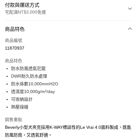
付款與運送方式
宅配滿NT$3,000免運
付款方式
商品特色
信用卡一次付款
商品編號
信用卡分期付款
11870937
3 期 0 利率 每期
NT$821
21家銀行
商品特色
合作金庫商業銀行
第一商業銀行
LINE Pay
防水防風透氣尼龍
華南商業銀行
彰化商業銀行
DWR耐久防水處理
Apple Pay
上海商業儲蓄銀行
台北富邦商業銀行
國泰世華商業銀行
兆豐國際商業銀行
防水係數10,000mmH2O
街口支付
臺灣中小企業銀行
台中商業銀行
透濕度10,000g/m²/day
匯豐（台灣）商業銀行
華泰商業銀行
可收納設計
悠遊付
聯邦商業銀行
遠東國際商業銀行
熱壓接縫
元大商業銀行
永豐商業銀行
全盈+PAY
玉山商業銀行
星展（台灣）商業銀行
銷售重點
台新國際商業銀行
中國信託商業銀行
AFTEE先享後付
Beverly小型犬夾克採用K-WAY標誌性的Le Vrai 4.0面料製成，既能
台灣樂天信用卡公司
相關說明
防風防雨，又透氣舒適。
【關於「AFTEE先享後付」】