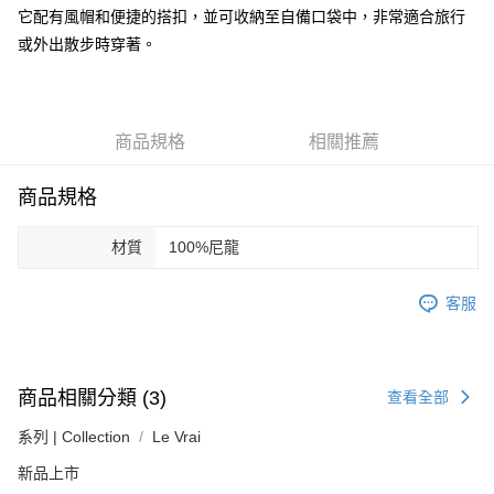
ATM付款
它配有風帽和便捷的搭扣，並可收納至自備口袋中，非常適合旅行
AFTEE先享後付是「在收到商品之後才付款」的支付方式。 讓您購物簡單
便利好安心！
或外出散步時穿著。
１．簡單：不需註冊會員、不需綁卡、不需儲值。
運送方式
２．便利：只要手機號碼，簡訊認證，即可結帳。
３．安心：先確認商品／服務後，再付款。
黑貓宅急便配送到府
每筆NT$120，滿NT$3,000(含以上)免運費
【「AFTEE先享後付」結帳流程】
商品規格
相關推薦
１．於結帳方式選擇「AFTEE先享後付」後，將跳轉至「AFTEE先享後付」
結帳頁面，進行簡訊認證並確認金額後，即可完成結帳。
商品規格
２．訂單成立數日內，您將收到繳費通知簡訊。
３．收到繳費通知簡訊後14天內，點擊此簡訊中的連結，可透過四大超商／
ATM／網路銀行／等多元方式進行付款，方視為交易完成。
材質
100%尼龍
※ 請注意：結帳手續完成當下不需立刻繳費，但若您需要取消訂單，請聯絡
購買商品的店家。未經商家同意取消之訂單仍視為有效，需透過AFTEE先享
後付繳納相關費用。
客服
※ 交易是否成功請以「AFTEE先享後付 」之結帳頁面顯示為準，若有關於
是否繳費成功／繳費後需取消欲退款等相關疑問，請聯繫「AFTEE先享後付
客戶支援中心」
https://netprotections.freshdesk.com/support/home
【注意事項】
商品相關分類 (3)
查看全部
１．透過由恩沛科技股份有限公司提供之「AFTEE先享後付」服務完成之交
易，需依本服務之必要範圍內提供個人資料，並將交易相關給付款項請求債
系列 | Collection
Le Vrai
權轉讓予恩沛科技股份有限公司。
新品上市
２．關於個人資料處理事宜，請瀏覽以下網址：
https://aftee.tw/terms/#terms3