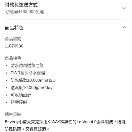
付款與運送方式
宅配滿NT$3,000免運
付款方式
商品特色
信用卡一次付款
商品編號
信用卡分期付款
11870936
3 期 0 利率 每期
NT$821
21家銀行
商品特色
合作金庫商業銀行
第一商業銀行
LINE Pay
防水防風透氣尼龍
華南商業銀行
彰化商業銀行
DWR耐久防水處理
Apple Pay
上海商業儲蓄銀行
台北富邦商業銀行
國泰世華商業銀行
兆豐國際商業銀行
防水係數10,000mmH2O
街口支付
臺灣中小企業銀行
台中商業銀行
透濕度10,000g/m²/day
匯豐（台灣）商業銀行
華泰商業銀行
可收納設計
悠遊付
聯邦商業銀行
遠東國際商業銀行
熱壓接縫
元大商業銀行
永豐商業銀行
全盈+PAY
玉山商業銀行
星展（台灣）商業銀行
銷售重點
台新國際商業銀行
中國信託商業銀行
AFTEE先享後付
Beverly小型犬夾克採用K-WAY標誌性的Le Vrai 4.0面料製成，既能
台灣樂天信用卡公司
相關說明
防風防雨，又透氣舒適。
【關於「AFTEE先享後付」】