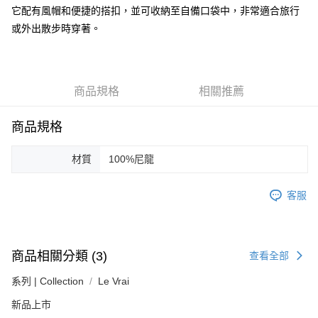
ATM付款
它配有風帽和便捷的搭扣，並可收納至自備口袋中，非常適合旅行
AFTEE先享後付是「在收到商品之後才付款」的支付方式。 讓您購物簡單
便利好安心！
或外出散步時穿著。
１．簡單：不需註冊會員、不需綁卡、不需儲值。
運送方式
２．便利：只要手機號碼，簡訊認證，即可結帳。
３．安心：先確認商品／服務後，再付款。
黑貓宅急便配送到府
每筆NT$120，滿NT$3,000(含以上)免運費
【「AFTEE先享後付」結帳流程】
商品規格
相關推薦
１．於結帳方式選擇「AFTEE先享後付」後，將跳轉至「AFTEE先享後付」
結帳頁面，進行簡訊認證並確認金額後，即可完成結帳。
商品規格
２．訂單成立數日內，您將收到繳費通知簡訊。
３．收到繳費通知簡訊後14天內，點擊此簡訊中的連結，可透過四大超商／
ATM／網路銀行／等多元方式進行付款，方視為交易完成。
材質
100%尼龍
※ 請注意：結帳手續完成當下不需立刻繳費，但若您需要取消訂單，請聯絡
購買商品的店家。未經商家同意取消之訂單仍視為有效，需透過AFTEE先享
後付繳納相關費用。
客服
※ 交易是否成功請以「AFTEE先享後付 」之結帳頁面顯示為準，若有關於
是否繳費成功／繳費後需取消欲退款等相關疑問，請聯繫「AFTEE先享後付
客戶支援中心」
https://netprotections.freshdesk.com/support/home
【注意事項】
商品相關分類 (3)
查看全部
１．透過由恩沛科技股份有限公司提供之「AFTEE先享後付」服務完成之交
易，需依本服務之必要範圍內提供個人資料，並將交易相關給付款項請求債
系列 | Collection
Le Vrai
權轉讓予恩沛科技股份有限公司。
新品上市
２．關於個人資料處理事宜，請瀏覽以下網址：
https://aftee.tw/terms/#terms3