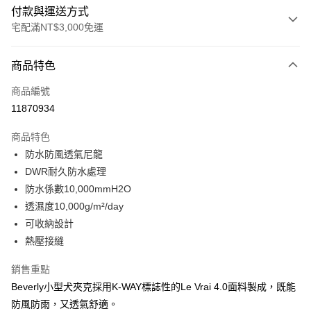
付款與運送方式
宅配滿NT$3,000免運
付款方式
商品特色
信用卡一次付款
商品編號
信用卡分期付款
11870934
3 期 0 利率 每期
NT$821
21家銀行
商品特色
合作金庫商業銀行
第一商業銀行
LINE Pay
防水防風透氣尼龍
華南商業銀行
彰化商業銀行
DWR耐久防水處理
Apple Pay
上海商業儲蓄銀行
台北富邦商業銀行
國泰世華商業銀行
兆豐國際商業銀行
防水係數10,000mmH2O
街口支付
臺灣中小企業銀行
台中商業銀行
透濕度10,000g/m²/day
匯豐（台灣）商業銀行
華泰商業銀行
可收納設計
悠遊付
聯邦商業銀行
遠東國際商業銀行
熱壓接縫
元大商業銀行
永豐商業銀行
全盈+PAY
玉山商業銀行
星展（台灣）商業銀行
銷售重點
台新國際商業銀行
中國信託商業銀行
AFTEE先享後付
Beverly小型犬夾克採用K-WAY標誌性的Le Vrai 4.0面料製成，既能
台灣樂天信用卡公司
相關說明
防風防雨，又透氣舒適。
【關於「AFTEE先享後付」】