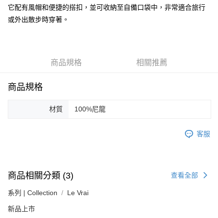
ATM付款
它配有風帽和便捷的搭扣，並可收納至自備口袋中，非常適合旅行
AFTEE先享後付是「在收到商品之後才付款」的支付方式。 讓您購物簡單
便利好安心！
或外出散步時穿著。
１．簡單：不需註冊會員、不需綁卡、不需儲值。
運送方式
２．便利：只要手機號碼，簡訊認證，即可結帳。
３．安心：先確認商品／服務後，再付款。
黑貓宅急便配送到府
每筆NT$120，滿NT$3,000(含以上)免運費
【「AFTEE先享後付」結帳流程】
商品規格
相關推薦
１．於結帳方式選擇「AFTEE先享後付」後，將跳轉至「AFTEE先享後付」
結帳頁面，進行簡訊認證並確認金額後，即可完成結帳。
商品規格
２．訂單成立數日內，您將收到繳費通知簡訊。
３．收到繳費通知簡訊後14天內，點擊此簡訊中的連結，可透過四大超商／
ATM／網路銀行／等多元方式進行付款，方視為交易完成。
材質
100%尼龍
※ 請注意：結帳手續完成當下不需立刻繳費，但若您需要取消訂單，請聯絡
購買商品的店家。未經商家同意取消之訂單仍視為有效，需透過AFTEE先享
後付繳納相關費用。
客服
※ 交易是否成功請以「AFTEE先享後付 」之結帳頁面顯示為準，若有關於
是否繳費成功／繳費後需取消欲退款等相關疑問，請聯繫「AFTEE先享後付
客戶支援中心」
https://netprotections.freshdesk.com/support/home
【注意事項】
商品相關分類 (3)
查看全部
１．透過由恩沛科技股份有限公司提供之「AFTEE先享後付」服務完成之交
易，需依本服務之必要範圍內提供個人資料，並將交易相關給付款項請求債
系列 | Collection
Le Vrai
權轉讓予恩沛科技股份有限公司。
新品上市
２．關於個人資料處理事宜，請瀏覽以下網址：
https://aftee.tw/terms/#terms3