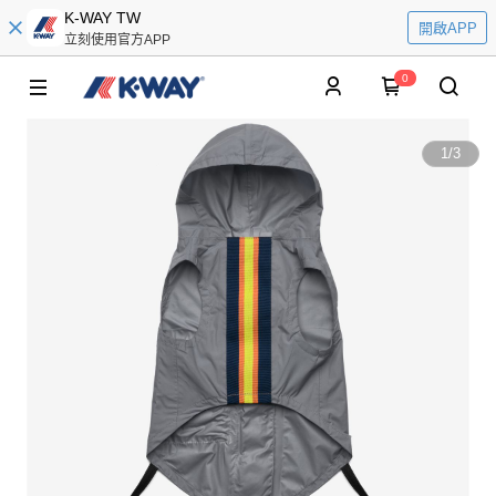
K-WAY TW
開啟APP
立刻使用官方APP
0
1
/
3