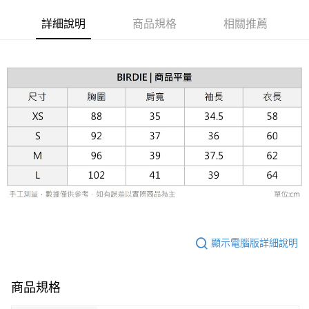
台灣樂天信用卡公司
相關說明
【關於「AFTEE先享後付」】
詳細說明
商品規格
相關推薦
ATM付款
AFTEE先享後付是「在收到商品之後才付款」的支付方式。 讓您購物簡單
便利好安心！
１．簡單：不需註冊會員、不需綁卡、不需儲值。
運送方式
２．便利：只要手機號碼，簡訊認證，即可結帳。
３．安心：先確認商品／服務後，再付款。
黑貓宅急便配送到府
每筆NT$120，滿NT$3,000(含以上)免運費
【「AFTEE先享後付」結帳流程】
１．於結帳方式選擇「AFTEE先享後付」後，將跳轉至「AFTEE先享後付」
結帳頁面，進行簡訊認證並確認金額後，即可完成結帳。
２．訂單成立數日內，您將收到繳費通知簡訊。
３．收到繳費通知簡訊後14天內，點擊此簡訊中的連結，可透過四大超商／
ATM／網路銀行／等多元方式進行付款，方視為交易完成。
※ 請注意：結帳手續完成當下不需立刻繳費，但若您需要取消訂單，請聯絡
購買商品的店家。未經商家同意取消之訂單仍視為有效，需透過AFTEE先享
後付繳納相關費用。
※ 交易是否成功請以「AFTEE先享後付 」之結帳頁面顯示為準，若有關於
是否繳費成功／繳費後需取消欲退款等相關疑問，請聯繫「AFTEE先享後付
顯示電腦版詳細說明
客戶支援中心」
https://netprotections.freshdesk.com/support/home
【注意事項】
１．透過由恩沛科技股份有限公司提供之「AFTEE先享後付」服務完成之交
商品規格
易，需依本服務之必要範圍內提供個人資料，並將交易相關給付款項請求債
權轉讓予恩沛科技股份有限公司。