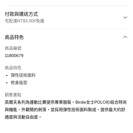
付款與運送方式
宅配滿NT$3,000免運
付款方式
商品特色
信用卡一次付款
商品編號
信用卡分期付款
11800679
3 期 0 利率 每期
NT$1,200
21家銀行
商品特色
合作金庫商業銀行
第一商業銀行
LINE Pay
彈性技術面料
華南商業銀行
彰化商業銀行
修身版型
Apple Pay
上海商業儲蓄銀行
台北富邦商業銀行
國泰世華商業銀行
兆豐國際商業銀行
街口支付
銷售重點
臺灣中小企業銀行
台中商業銀行
高爾夫系列為運動比賽提供專業服裝。Birdie女士POLO衫結合時尚
匯豐（台灣）商業銀行
華泰商業銀行
悠遊付
聯邦商業銀行
遠東國際商業銀行
與機能，外觀簡約俐落，並採用彈性技術面料製成，提供最大的舒
元大商業銀行
永豐商業銀行
全盈+PAY
適度與活動自由度。
玉山商業銀行
星展（台灣）商業銀行
台新國際商業銀行
中國信託商業銀行
AFTEE先享後付