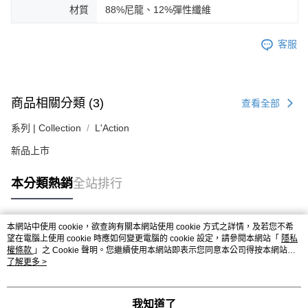
２．關於個人資料處理事宜，請瀏覽以下網址：
材質
88%尼龍、12%彈性纖維
https://aftee.tw/terms/#terms3
３．未成年的使用者請事先徵得法定代理人或監護人之同意方可使用
客服
「AFTEE先享後付」，若未經同意申辦者引起之損失，本公司不負相關責
任。
４．使用「AFTEE先享後付」時，將依據個別帳號之用戶狀況，依本公司即
時審查核予不同之上限額度；若仍有額度不足之情形，本公司將視審查結果
請求用戶進行身份認證。
商品相關分類 (3)
查看全部
５．嚴禁一人註冊多個帳號或使用他人資訊註冊。若發現惡意使用之情形，
恩沛科技股份有限公司將有權停止該用戶之使用額度並採取法律行動。
系列 | Collection
L'Action
新品上市
本分類熱銷
全站排行
本網站中使用 cookie，欲查詢有關本網站使用 cookie 方式之詳情，及若您不希
熱門標籤
望在電腦上使用 cookie 時應如何變更電腦的 cookie 設定，請參閱本網站「
隱私
權條款
」之 Cookie 聲明。您繼續使用本網站即表示您同意本公司得按本網站使
用條款之 Cookie 聲明使用 cookie。
了解更多 >
我知道了