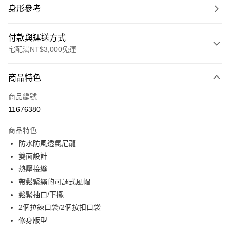
身形參考
付款與運送方式
宅配滿NT$3,000免運
付款方式
商品特色
信用卡一次付款
商品編號
信用卡分期付款
11676380
3 期 0 利率 每期
NT$2,000
21家銀行
商品特色
合作金庫商業銀行
第一商業銀行
LINE Pay
防水防風透氣尼龍
華南商業銀行
彰化商業銀行
雙面設計
Apple Pay
上海商業儲蓄銀行
台北富邦商業銀行
國泰世華商業銀行
兆豐國際商業銀行
熱壓接縫
街口支付
臺灣中小企業銀行
台中商業銀行
帶鬆緊繩的可調式風帽
匯豐（台灣）商業銀行
華泰商業銀行
鬆緊袖口/下擺
悠遊付
聯邦商業銀行
遠東國際商業銀行
2個拉鍊口袋/2個按扣口袋
元大商業銀行
永豐商業銀行
全盈+PAY
修身版型
玉山商業銀行
星展（台灣）商業銀行