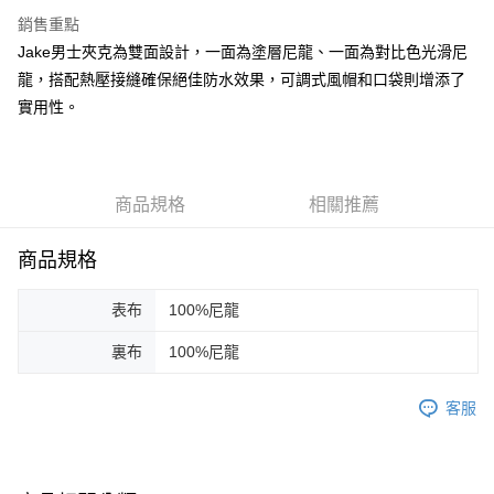
台新國際商業銀行
中國信託商業銀行
AFTEE先享後付
銷售重點
台灣樂天信用卡公司
相關說明
Jake男士夾克為雙面設計，一面為塗層尼龍、一面為對比色光滑尼
【關於「AFTEE先享後付」】
ATM付款
龍，搭配熱壓接縫確保絕佳防水效果，可調式風帽和口袋則增添了
AFTEE先享後付是「在收到商品之後才付款」的支付方式。 讓您購物簡單
便利好安心！
實用性。
１．簡單：不需註冊會員、不需綁卡、不需儲值。
運送方式
２．便利：只要手機號碼，簡訊認證，即可結帳。
３．安心：先確認商品／服務後，再付款。
黑貓宅急便配送到府
每筆NT$120，滿NT$3,000(含以上)免運費
【「AFTEE先享後付」結帳流程】
商品規格
相關推薦
１．於結帳方式選擇「AFTEE先享後付」後，將跳轉至「AFTEE先享後付」
結帳頁面，進行簡訊認證並確認金額後，即可完成結帳。
商品規格
２．訂單成立數日內，您將收到繳費通知簡訊。
３．收到繳費通知簡訊後14天內，點擊此簡訊中的連結，可透過四大超商／
ATM／網路銀行／等多元方式進行付款，方視為交易完成。
表布
100%尼龍
※ 請注意：結帳手續完成當下不需立刻繳費，但若您需要取消訂單，請聯絡
購買商品的店家。未經商家同意取消之訂單仍視為有效，需透過AFTEE先享
裏布
100%尼龍
後付繳納相關費用。
※ 交易是否成功請以「AFTEE先享後付 」之結帳頁面顯示為準，若有關於
是否繳費成功／繳費後需取消欲退款等相關疑問，請聯繫「AFTEE先享後付
客服
客戶支援中心」
https://netprotections.freshdesk.com/support/home
【注意事項】
１．透過由恩沛科技股份有限公司提供之「AFTEE先享後付」服務完成之交