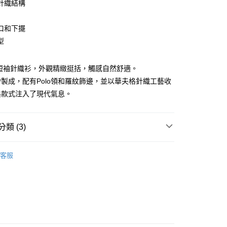
庫商業銀行
第一商業銀行
針織結構
業銀行
彰化商業銀行
業儲蓄銀行
台北富邦商業銀行
口和下擺
華商業銀行
兆豐國際商業銀行
型
小企業銀行
台中商業銀行
台灣）商業銀行
華泰商業銀行
業銀行
遠東國際商業銀行
男士短袖針織衫，外觀精緻挺括，觸感自然舒適。
業銀行
永豐商業銀行
製成，配有Polo領和羅紋飾邊，並以華夫格針織工藝收
業銀行
星展（台灣）商業銀行
典款式注入了現代氣息。
際商業銀行
中國信託商業銀行
享後付
天信用卡公司
FTEE先享後付」】
類 (3)
先享後付是「在收到商品之後才付款」的支付方式。 讓您購物簡單
心！
ection
Klassic
：不需註冊會員、不需綁卡、不需儲值。
客服
：只要手機號碼，簡訊認證，即可結帳。
：先確認商品／服務後，再付款。
便配送到府
n
男款上衣
EE先享後付」結帳流程】
20，滿NT$3,000(含以上)免運費
方式選擇「AFTEE先享後付」後，將跳轉至「AFTEE先享後
頁面，進行簡訊認證並確認金額後，即可完成結帳。
成立數日內，您將收到繳費通知簡訊。
費通知簡訊後14天內，點擊此簡訊中的連結，可透過四大超商