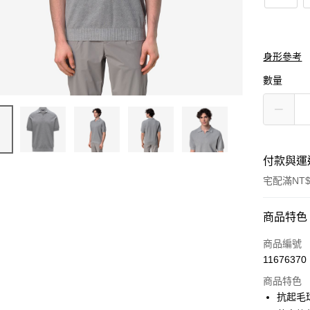
身形參考
數量
付款與運
宅配滿NT$
付款方式
商品特色
信用卡一
商品編號
11676370
信用卡分
商品特色
3 期 
抗起毛