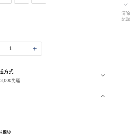
清除
紀錄
送方式
3,000免運
次付款
期付款
0 利率 每期
NT$1,680
21家銀行
球棉紗