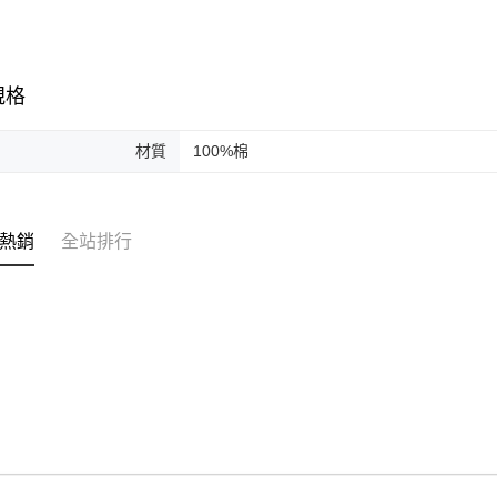
／ATM／
※ 請注意
絡購買商品
先享後付
※ 交易是
規格
是否繳費成
付客戶支
材質
100%棉
【注意事
１．透過由
交易，需
求債權轉
熱銷
全站排行
２．關於
https://aft
３．未成
「AFTE
任。
４．使用「
即時審查
結果請求
５．嚴禁
形，恩沛
動。