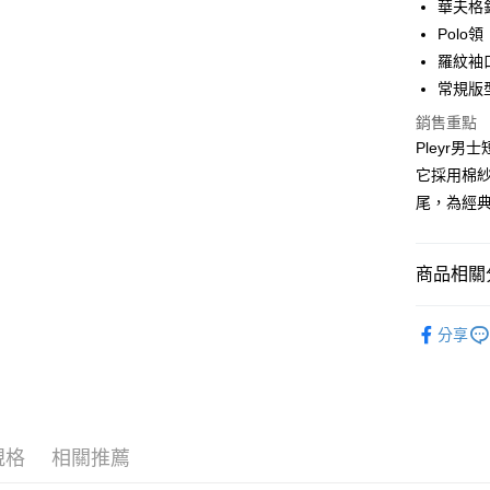
合作金
華夫格
LINE Pay
華南商
Polo領
Apple Pay
上海商
羅紋袖
國泰世
常規版
街口支付
臺灣中
匯豐（
銷售重點
悠遊付
聯邦商
Pleyr
元大商
全盈+PAY
它採用棉紗
玉山商
尾，為經
台新國
AFTEE先
台灣樂
相關說明
【關於「A
商品相關分
ATM付款
AFTEE
便利好安
系列 | Coll
１．簡單
分享
２．便利
運送方式
新品上市
３．安心
黑貓宅急
男款 | Me
【「AFT
每筆NT$1
１．於結帳
付」結帳
規格
相關推薦
２．訂單
３．收到繳