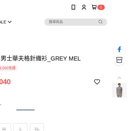
0
ALE
R 男士華夫格針織衫_GREY MEL
3,000免運
040
L
M
L
XL