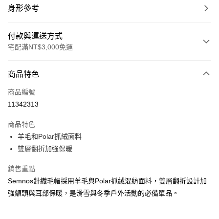
身形參考
付款與運送方式
宅配滿NT$3,000免運
付款方式
商品特色
信用卡一次付款
商品編號
信用卡分期付款
11342313
3 期 0 利率 每期
NT$793
21家銀行
商品特色
合作金庫商業銀行
第一商業銀行
LINE Pay
羊毛和Polar抓絨面料
華南商業銀行
彰化商業銀行
雙層翻折加強保暖
Apple Pay
上海商業儲蓄銀行
台北富邦商業銀行
國泰世華商業銀行
兆豐國際商業銀行
街口支付
銷售重點
臺灣中小企業銀行
台中商業銀行
Semnos針織毛帽採用羊毛與Polar抓絨混紡面料，雙層翻折設計加
匯豐（台灣）商業銀行
華泰商業銀行
悠遊付
聯邦商業銀行
遠東國際商業銀行
強額頭與耳部保暖，是滑雪與冬季戶外活動的必備單品。
元大商業銀行
永豐商業銀行
全盈+PAY
玉山商業銀行
星展（台灣）商業銀行