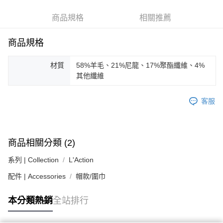
台新國際商業銀行
中國信託商業銀行
AFTEE先享後付
台灣樂天信用卡公司
相關說明
商品規格
相關推薦
【關於「AFTEE先享後付」】
ATM付款
AFTEE先享後付是「在收到商品之後才付款」的支付方式。 讓您購物簡單
商品規格
便利好安心！
１．簡單：不需註冊會員、不需綁卡、不需儲值。
運送方式
２．便利：只要手機號碼，簡訊認證，即可結帳。
材質
58%羊毛、21%尼龍、17%聚酯纖維、4%
３．安心：先確認商品／服務後，再付款。
黑貓宅急便配送到府
其他纖維
每筆NT$120，滿NT$3,000(含以上)免運費
【「AFTEE先享後付」結帳流程】
１．於結帳方式選擇「AFTEE先享後付」後，將跳轉至「AFTEE先享後付」
客服
結帳頁面，進行簡訊認證並確認金額後，即可完成結帳。
２．訂單成立數日內，您將收到繳費通知簡訊。
３．收到繳費通知簡訊後14天內，點擊此簡訊中的連結，可透過四大超商／
ATM／網路銀行／等多元方式進行付款，方視為交易完成。
商品相關分類 (2)
※ 請注意：結帳手續完成當下不需立刻繳費，但若您需要取消訂單，請聯絡
購買商品的店家。未經商家同意取消之訂單仍視為有效，需透過AFTEE先享
系列 | Collection
L'Action
後付繳納相關費用。
※ 交易是否成功請以「AFTEE先享後付 」之結帳頁面顯示為準，若有關於
配件 | Accessories
帽款/圍巾
是否繳費成功／繳費後需取消欲退款等相關疑問，請聯繫「AFTEE先享後付
客戶支援中心」
https://netprotections.freshdesk.com/support/home
本分類熱銷
全站排行
【注意事項】
１．透過由恩沛科技股份有限公司提供之「AFTEE先享後付」服務完成之交