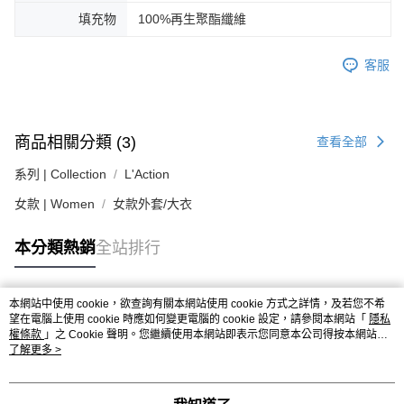
４．使用「AFTEE先享後付」時，將依據個別帳號之用戶狀況，依本公司即
填充物
100%再生聚酯纖維
時審查核予不同之上限額度；若仍有額度不足之情形，本公司將視審查結果
請求用戶進行身份認證。
５．嚴禁一人註冊多個帳號或使用他人資訊註冊。若發現惡意使用之情形，
客服
恩沛科技股份有限公司將有權停止該用戶之使用額度並採取法律行動。
商品相關分類 (3)
查看全部
系列 | Collection
L'Action
女款 | Women
女款外套/大衣
本分類熱銷
全站排行
本網站中使用 cookie，欲查詢有關本網站使用 cookie 方式之詳情，及若您不希
熱門標籤
望在電腦上使用 cookie 時應如何變更電腦的 cookie 設定，請參閱本網站「
隱私
權條款
」之 Cookie 聲明。您繼續使用本網站即表示您同意本公司得按本網站使
用條款之 Cookie 聲明使用 cookie。
了解更多 >