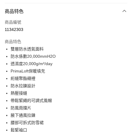
付款方式
商品特色
信用卡一次付款
商品編號
信用卡分期付款
11342303
3 期 0 利率 每期
NT$3,520
21家銀行
商品特色
合作金庫商業銀行
第一商業銀行
LINE Pay
雙層防水透氣面料
華南商業銀行
彰化商業銀行
防水係數20,000mmH2O
Apple Pay
上海商業儲蓄銀行
台北富邦商業銀行
國泰世華商業銀行
兆豐國際商業銀行
透濕度20,000g/m²/day
街口支付
臺灣中小企業銀行
台中商業銀行
PrimaLoft保暖填充
匯豐（台灣）商業銀行
華泰商業銀行
絎縫聚酯襯裡
悠遊付
聯邦商業銀行
遠東國際商業銀行
防水拉鍊設計
元大商業銀行
永豐商業銀行
全盈+PAY
熱壓接縫
玉山商業銀行
星展（台灣）商業銀行
帶鬆緊繩的可調式風帽
台新國際商業銀行
中國信託商業銀行
AFTEE先享後付
台灣樂天信用卡公司
防風雨擋片
相關說明
【關於「AFTEE先享後付」】
腋下通風拉鍊
ATM付款
AFTEE先享後付是「在收到商品之後才付款」的支付方式。 讓您購物簡單
腰部可拆式防雪裙
便利好安心！
鬆緊袖口
１．簡單：不需註冊會員、不需綁卡、不需儲值。