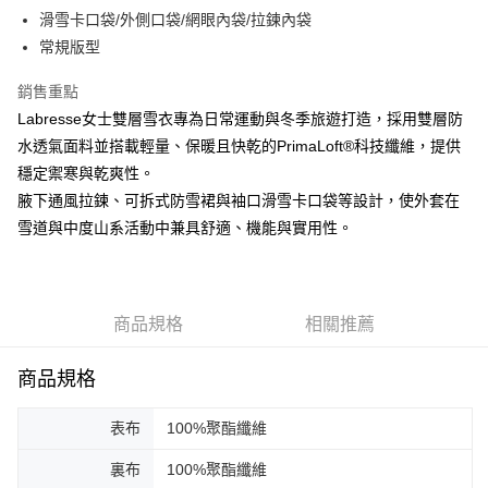
運送方式
２．便利：只要手機號碼，簡訊認證，即可結帳。
滑雪卡口袋/外側口袋/網眼內袋/拉鍊內袋
３．安心：先確認商品／服務後，再付款。
黑貓宅急便配送到府
常規版型
每筆NT$120，滿NT$3,000(含以上)免運費
【「AFTEE先享後付」結帳流程】
銷售重點
１．於結帳方式選擇「AFTEE先享後付」後，將跳轉至「AFTEE先享後付」
結帳頁面，進行簡訊認證並確認金額後，即可完成結帳。
Labresse女士雙層雪衣專為日常運動與冬季旅遊打造，採用雙層防
２．訂單成立數日內，您將收到繳費通知簡訊。
水透氣面料並搭載輕量、保暖且快乾的PrimaLoft®科技纖維，提供
３．收到繳費通知簡訊後14天內，點擊此簡訊中的連結，可透過四大超商／
ATM／網路銀行／等多元方式進行付款，方視為交易完成。
穩定禦寒與乾爽性。
※ 請注意：結帳手續完成當下不需立刻繳費，但若您需要取消訂單，請聯絡
腋下通風拉鍊、可拆式防雪裙與袖口滑雪卡口袋等設計，使外套在
購買商品的店家。未經商家同意取消之訂單仍視為有效，需透過AFTEE先享
雪道與中度山系活動中兼具舒適、機能與實用性。
後付繳納相關費用。
※ 交易是否成功請以「AFTEE先享後付 」之結帳頁面顯示為準，若有關於
是否繳費成功／繳費後需取消欲退款等相關疑問，請聯繫「AFTEE先享後付
客戶支援中心」
https://netprotections.freshdesk.com/support/home
商品規格
相關推薦
【注意事項】
１．透過由恩沛科技股份有限公司提供之「AFTEE先享後付」服務完成之交
易，需依本服務之必要範圍內提供個人資料，並將交易相關給付款項請求債
商品規格
權轉讓予恩沛科技股份有限公司。
２．關於個人資料處理事宜，請瀏覽以下網址：
https://aftee.tw/terms/#terms3
表布
100%聚酯纖維
３．未成年的使用者請事先徵得法定代理人或監護人之同意方可使用
「AFTEE先享後付」，若未經同意申辦者引起之損失，本公司不負相關責
裏布
100%聚酯纖維
任。