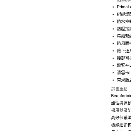
Apple Pay
上海商
PrimaL
國泰世
絎縫聚
街口支付
臺灣中
防水拉
匯豐（
悠遊付
聯邦商
熱壓接
元大商
全盈+PAY
帶鬆緊
玉山商
防風雨
台新國
AFTEE先
腋下通
台灣樂
相關說明
腰部可
【關於「A
ATM付款
AFTEE
鬆緊袖
便利好安
滑雪卡
１．簡單
常規版
２．便利
運送方式
３．安心
銷售重點
黑貓宅急
Beauf
【「AFT
每筆NT$1
１．於結帳
護性與運
付」結帳
採用雙層防水透
２．訂單
高效保暖
３．收到繳
／ATM／
機能細節
※ 請注意