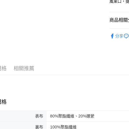
風束口，
絡購買商品
先享後付
※ 交易是
是否繳費成
商品相關分
付客戶支
系列 | Coll
【注意事
分享
１．透過由
男款 | Me
交易，需
求債權轉
SALE
２．關於
https://aft
３．未成
規格
相關推薦
「AFTE
任。
４．使用「
即時審查
結果請求
５．嚴禁
形，恩沛
規格
動。
表布
80%聚酯纖維、20%嫘縈
裏布
100%聚酯纖維