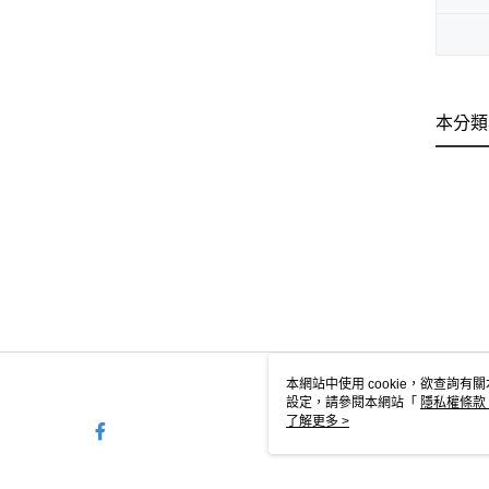
本分類
本網站中使用 cookie，欲查詢有關
設定，請參閱本網站「
隱私權條款
使用 cookie。
了解更多 >