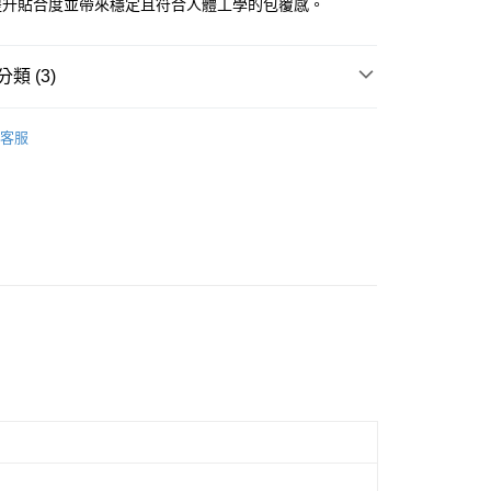
提升貼合度並帶來穩定且符合人體工學的包覆感。
的店家。未經商家同意取消之訂單仍視為有效，需透過AFTEE
繳納相關費用。
否成功請以「AFTEE先享後付 」之結帳頁面顯示為準，若有關於
功／繳費後需取消欲退款等相關疑問，請聯繫「AFTEE先享後
類 (3)
援中心」
https://netprotections.freshdesk.com/support/home
ection
L'Action
項】
客服
恩沛科技股份有限公司提供之「AFTEE先享後付」服務完成之
n
男款外套/大衣
依本服務之必要範圍內提供個人資料，並將交易相關給付款項請
讓予恩沛科技股份有限公司。
個人資料處理事宜，請瀏覽以下網址：
ee.tw/terms/#terms3
年的使用者請事先徵得法定代理人或監護人之同意方可使用
E先享後付」，若未經同意申辦者引起之損失，本公司不負相關責
AFTEE先享後付」時，將依據個別帳號之用戶狀況，依本公司
核予不同之上限額度；若仍有額度不足之情形，本公司將視審查
用戶進行身份認證。
一人註冊多個帳號或使用他人資訊註冊。若發現惡意使用之情
科技股份有限公司將有權停止該用戶之使用額度並採取法律行