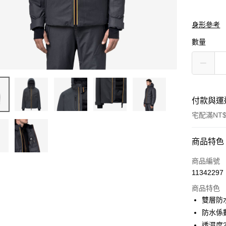
身形參考
數量
付款與運
宅配滿NT$
付款方式
商品特色
信用卡一
商品編號
11342297
信用卡分
商品特色
3 期 
雙層防
合作金
防水係數
LINE Pay
華南商
透濕度20