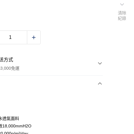
清除
紀錄
送方式
3,000免運
次付款
期付款
0 利率 每期
NT$4,680
21家銀行
水透氣面料
庫商業銀行
第一商業銀行
18,000mmH2O
業銀行
彰化商業銀行
,000g/m²/day