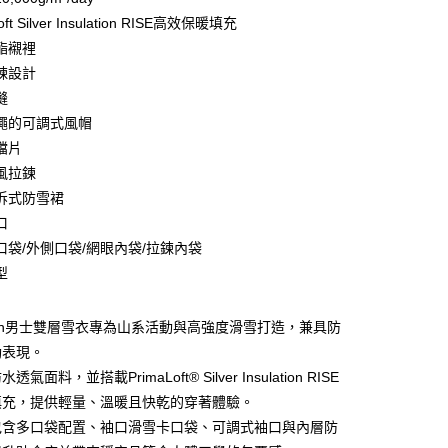
業儲蓄銀行
台北富邦商業銀行
oft Silver Insulation RISE高效保暖填充
華商業銀行
兆豐國際商業銀行
酯襯裡
小企業銀行
台中商業銀行
鍊設計
台灣）商業銀行
華泰商業銀行
業銀行
遠東國際商業銀行
縫
業銀行
永豐商業銀行
繩的可調式風帽
業銀行
星展（台灣）商業銀行
擋片
際商業銀行
中國信託商業銀行
享後付
風拉鍊
天信用卡公司
拆式防雪裙
FTEE先享後付」】
先享後付是「在收到商品之後才付款」的支付方式。 讓您購物簡單
口
心！
口袋/外側口袋/網眼內袋/拉鍊內袋
：不需註冊會員、不需綁卡、不需儲值。
型
：只要手機號碼，簡訊認證，即可結帳。
：先確認商品／服務後，再付款。
便配送到府
ortain男士雙層雪衣專為山系活動與高強度滑雪打造，兼具防
EE先享後付」結帳流程】
20，滿NT$3,000(含以上)免運費
方式選擇「AFTEE先享後付」後，將跳轉至「AFTEE先享後
動表現。
頁面，進行簡訊認證並確認金額後，即可完成結帳。
氣面料，並搭載PrimaLoft® Silver Insulation RISE
成立數日內，您將收到繳費通知簡訊。
填充，提供輕量、溫暖且快乾的穿著體驗。
費通知簡訊後14天內，點擊此簡訊中的連結，可透過四大超商
網路銀行／等多元方式進行付款，方視為交易完成。
包含多口袋配置、袖口滑雪卡口袋、可調式袖口與內層防
：結帳手續完成當下不需立刻繳費，但若您需要取消訂單，請聯