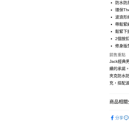
防水防
合作金
環保Th
LINE Pay
華南商
波浪形
Apple Pay
上海商
帶鬆緊
國泰世
鬆緊下
街口支付
臺灣中
2個按
匯豐（
悠遊付
聯邦商
修身版
元大商
全盈+PAY
銷售重點
玉山商
Jack經
台新國
AFTEE先
續的承諾
台灣樂
相關說明
夾克防水防
【關於「A
ATM付款
AFTEE
充，搭配
便利好安
１．簡單
２．便利
運送方式
商品相關分
３．安心
黑貓宅急
【「AFT
系列 | Coll
每筆NT$1
１．於結帳
分享
男款 | Me
付」結帳
２．訂單