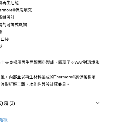
風再生尼龍
庫商業銀行
第一商業銀行
ermore®保暖填充
業銀行
彰化商業銀行
絎縫設計
業儲蓄銀行
台北富邦商業銀行
繩的可調式風帽
華商業銀行
兆豐國際商業銀行
擺
小企業銀行
台中商業銀行
扣口袋
台灣）商業銀行
華泰商業銀行
業銀行
遠東國際商業銀行
型
業銀行
永豐商業銀行
業銀行
星展（台灣）商業銀行
典男士夾克採用再生尼龍面料製成，體現了K-WAY對環境永
際商業銀行
中國信託商業銀行
享後付
。
天信用卡公司
風，內部並以再生材料製成的Thermore®高保暖棉填
FTEE先享後付」】
先享後付是「在收到商品之後才付款」的支付方式。 讓您購物簡單
波浪形絎縫工藝，功能性與設計感兼具。
心！
：不需註冊會員、不需綁卡、不需儲值。
：只要手機號碼，簡訊認證，即可結帳。
類 (3)
：先確認商品／服務後，再付款。
便配送到府
EE先享後付」結帳流程】
ection
Klassic
20，滿NT$3,000(含以上)免運費
方式選擇「AFTEE先享後付」後，將跳轉至「AFTEE先享後
客服
n
男款外套/大衣
頁面，進行簡訊認證並確認金額後，即可完成結帳。
成立數日內，您將收到繳費通知簡訊。