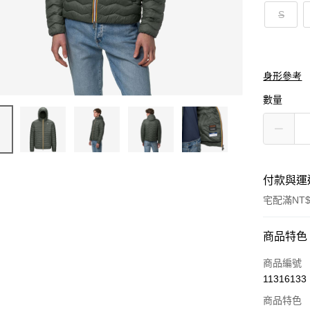
S
身形參考
數量
付款與運
宅配滿NT$
付款方式
商品特色
信用卡一
商品編號
11316133
信用卡分
商品特色
3 期 