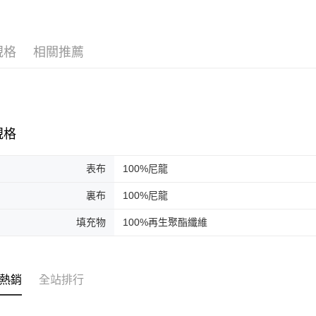
SALE
３．收到繳
／ATM／
※ 請注意
絡購買商品
規格
相關推薦
先享後付
※ 交易是
是否繳費成
付客戶支
【注意事
規格
１．透過由
交易，需
求債權轉
表布
100%尼龍
２．關於
https://aft
裏布
100%尼龍
３．未成
「AFTE
填充物
100%再生聚酯纖維
任。
４．使用「
即時審查
結果請求
５．嚴禁
熱銷
全站排行
形，恩沛
動。