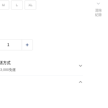
M
L
XL
清除
紀錄
送方式
3,000免運
次付款
期付款
0 利率 每期
NT$1,840
21家銀行