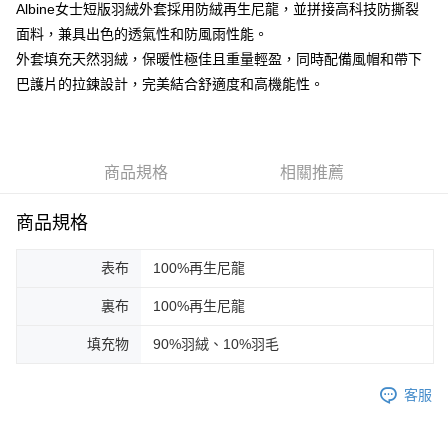
運送方式
Albine女士短版羽絨外套採用防絨再生尼龍，並拼接高科技防撕裂
２．便利：只要手機號碼，簡訊認證，即可結帳。
３．安心：先確認商品／服務後，再付款。
面料，兼具出色的透氣性和防風雨性能。
黑貓宅急便配送到府
外套填充天然羽絨，保暖性極佳且重量輕盈，同時配備風帽和帶下
每筆NT$120，滿NT$3,000(含以上)免運費
【「AFTEE先享後付」結帳流程】
巴護片的拉鍊設計，完美結合舒適度和高機能性。
１．於結帳方式選擇「AFTEE先享後付」後，將跳轉至「AFTEE先享後付」
結帳頁面，進行簡訊認證並確認金額後，即可完成結帳。
２．訂單成立數日內，您將收到繳費通知簡訊。
３．收到繳費通知簡訊後14天內，點擊此簡訊中的連結，可透過四大超商／
ATM／網路銀行／等多元方式進行付款，方視為交易完成。
商品規格
相關推薦
※ 請注意：結帳手續完成當下不需立刻繳費，但若您需要取消訂單，請聯絡
購買商品的店家。未經商家同意取消之訂單仍視為有效，需透過AFTEE先享
後付繳納相關費用。
商品規格
※ 交易是否成功請以「AFTEE先享後付 」之結帳頁面顯示為準，若有關於
是否繳費成功／繳費後需取消欲退款等相關疑問，請聯繫「AFTEE先享後付
客戶支援中心」
https://netprotections.freshdesk.com/support/home
表布
100%再生尼龍
【注意事項】
裏布
100%再生尼龍
１．透過由恩沛科技股份有限公司提供之「AFTEE先享後付」服務完成之交
易，需依本服務之必要範圍內提供個人資料，並將交易相關給付款項請求債
填充物
90%羽絨、10%羽毛
權轉讓予恩沛科技股份有限公司。
２．關於個人資料處理事宜，請瀏覽以下網址：
https://aftee.tw/terms/#terms3
客服
３．未成年的使用者請事先徵得法定代理人或監護人之同意方可使用
「AFTEE先享後付」，若未經同意申辦者引起之損失，本公司不負相關責
任。