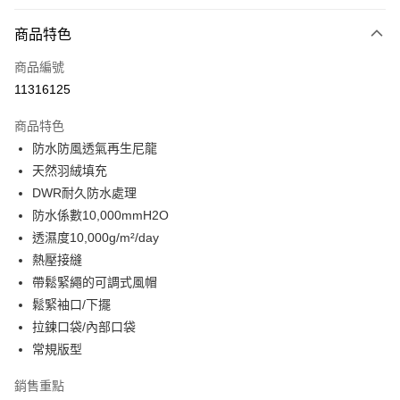
付款方式
商品特色
信用卡一次付款
商品編號
信用卡分期付款
11316125
3 期 0 利率 每期
NT$2,740
21家銀行
商品特色
合作金庫商業銀行
第一商業銀行
LINE Pay
防水防風透氣再生尼龍
華南商業銀行
彰化商業銀行
天然羽絨填充
Apple Pay
上海商業儲蓄銀行
台北富邦商業銀行
國泰世華商業銀行
兆豐國際商業銀行
DWR耐久防水處理
街口支付
臺灣中小企業銀行
台中商業銀行
防水係數10,000mmH2O
匯豐（台灣）商業銀行
華泰商業銀行
透濕度10,000g/m²/day
悠遊付
聯邦商業銀行
遠東國際商業銀行
熱壓接縫
元大商業銀行
永豐商業銀行
全盈+PAY
帶鬆緊繩的可調式風帽
玉山商業銀行
星展（台灣）商業銀行
鬆緊袖口/下擺
台新國際商業銀行
中國信託商業銀行
AFTEE先享後付
台灣樂天信用卡公司
拉鍊口袋/內部口袋
相關說明
【關於「AFTEE先享後付」】
常規版型
ATM付款
AFTEE先享後付是「在收到商品之後才付款」的支付方式。 讓您購物簡單
便利好安心！
銷售重點
１．簡單：不需註冊會員、不需綁卡、不需儲值。