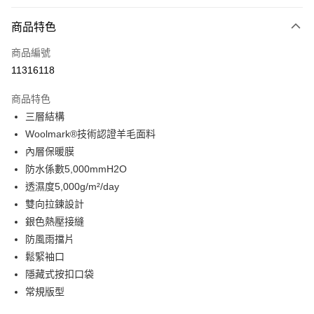
付款方式
商品特色
信用卡一次付款
商品編號
信用卡分期付款
11316118
3 期 0 利率 每期
NT$8,600
21家銀行
商品特色
合作金庫商業銀行
第一商業銀行
LINE Pay
三層結構
華南商業銀行
彰化商業銀行
Woolmark®技術認證羊毛面料
Apple Pay
上海商業儲蓄銀行
台北富邦商業銀行
國泰世華商業銀行
兆豐國際商業銀行
內層保暖膜
街口支付
臺灣中小企業銀行
台中商業銀行
防水係數5,000mmH2O
匯豐（台灣）商業銀行
華泰商業銀行
透濕度5,000g/m²/day
悠遊付
聯邦商業銀行
遠東國際商業銀行
雙向拉鍊設計
元大商業銀行
永豐商業銀行
全盈+PAY
銀色熱壓接縫
玉山商業銀行
星展（台灣）商業銀行
防風雨擋片
台新國際商業銀行
中國信託商業銀行
AFTEE先享後付
台灣樂天信用卡公司
鬆緊袖口
相關說明
【關於「AFTEE先享後付」】
隱藏式按扣口袋
ATM付款
AFTEE先享後付是「在收到商品之後才付款」的支付方式。 讓您購物簡單
常規版型
便利好安心！
１．簡單：不需註冊會員、不需綁卡、不需儲值。