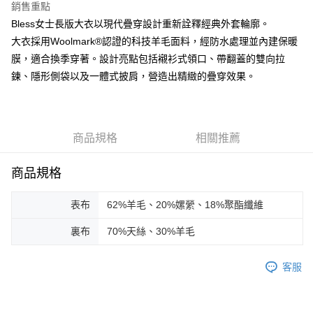
運送方式
銷售重點
２．便利：只要手機號碼，簡訊認證，即可結帳。
３．安心：先確認商品／服務後，再付款。
Bless女士長版大衣以現代疊穿設計重新詮釋經典外套輪廓。
黑貓宅急便配送到府
大衣採用Woolmark®認證的科技羊毛面料，經防水處理並內建保暖
每筆NT$120，滿NT$3,000(含以上)免運費
【「AFTEE先享後付」結帳流程】
膜，適合換季穿著。設計亮點包括襯衫式領口、帶翻蓋的雙向拉
１．於結帳方式選擇「AFTEE先享後付」後，將跳轉至「AFTEE先享後付」
結帳頁面，進行簡訊認證並確認金額後，即可完成結帳。
鍊、隱形側袋以及一體式披肩，營造出精緻的疊穿效果。
２．訂單成立數日內，您將收到繳費通知簡訊。
３．收到繳費通知簡訊後14天內，點擊此簡訊中的連結，可透過四大超商／
ATM／網路銀行／等多元方式進行付款，方視為交易完成。
※ 請注意：結帳手續完成當下不需立刻繳費，但若您需要取消訂單，請聯絡
購買商品的店家。未經商家同意取消之訂單仍視為有效，需透過AFTEE先享
商品規格
相關推薦
後付繳納相關費用。
※ 交易是否成功請以「AFTEE先享後付 」之結帳頁面顯示為準，若有關於
商品規格
是否繳費成功／繳費後需取消欲退款等相關疑問，請聯繫「AFTEE先享後付
客戶支援中心」
https://netprotections.freshdesk.com/support/home
表布
62%羊毛、20%嫘縈、18%聚酯纖維
【注意事項】
１．透過由恩沛科技股份有限公司提供之「AFTEE先享後付」服務完成之交
裏布
70%天絲、30%羊毛
易，需依本服務之必要範圍內提供個人資料，並將交易相關給付款項請求債
權轉讓予恩沛科技股份有限公司。
２．關於個人資料處理事宜，請瀏覽以下網址：
客服
https://aftee.tw/terms/#terms3
３．未成年的使用者請事先徵得法定代理人或監護人之同意方可使用
「AFTEE先享後付」，若未經同意申辦者引起之損失，本公司不負相關責
任。