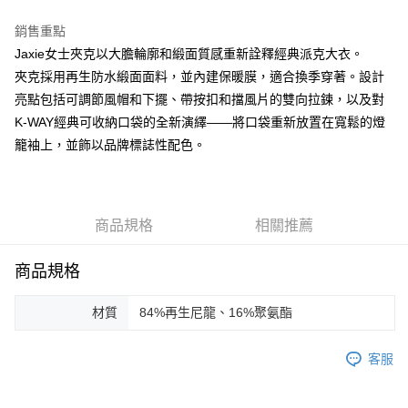
運送方式
２．便利：只要手機號碼，簡訊認證，即可結帳。
３．安心：先確認商品／服務後，再付款。
銷售重點
黑貓宅急便配送到府
Jaxie女士夾克以大膽輪廓和緞面質感重新詮釋經典派克大衣。
每筆NT$120，滿NT$3,000(含以上)免運費
【「AFTEE先享後付」結帳流程】
夾克採用再生防水緞面面料，並內建保暖膜，適合換季穿著。設計
１．於結帳方式選擇「AFTEE先享後付」後，將跳轉至「AFTEE先享後付」
結帳頁面，進行簡訊認證並確認金額後，即可完成結帳。
亮點包括可調節風帽和下擺、帶按扣和擋風片的雙向拉鍊，以及對
２．訂單成立數日內，您將收到繳費通知簡訊。
K-WAY經典可收納口袋的全新演繹——將口袋重新放置在寬鬆的燈
３．收到繳費通知簡訊後14天內，點擊此簡訊中的連結，可透過四大超商／
ATM／網路銀行／等多元方式進行付款，方視為交易完成。
籠袖上，並飾以品牌標誌性配色。
※ 請注意：結帳手續完成當下不需立刻繳費，但若您需要取消訂單，請聯絡
購買商品的店家。未經商家同意取消之訂單仍視為有效，需透過AFTEE先享
後付繳納相關費用。
※ 交易是否成功請以「AFTEE先享後付 」之結帳頁面顯示為準，若有關於
商品規格
相關推薦
是否繳費成功／繳費後需取消欲退款等相關疑問，請聯繫「AFTEE先享後付
客戶支援中心」
https://netprotections.freshdesk.com/support/home
商品規格
【注意事項】
１．透過由恩沛科技股份有限公司提供之「AFTEE先享後付」服務完成之交
易，需依本服務之必要範圍內提供個人資料，並將交易相關給付款項請求債
材質
84%再生尼龍、16%聚氨酯
權轉讓予恩沛科技股份有限公司。
２．關於個人資料處理事宜，請瀏覽以下網址：
https://aftee.tw/terms/#terms3
客服
３．未成年的使用者請事先徵得法定代理人或監護人之同意方可使用
「AFTEE先享後付」，若未經同意申辦者引起之損失，本公司不負相關責
任。