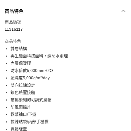
付款方式
商品特色
信用卡一次付款
商品編號
信用卡分期付款
11316117
3 期 0 利率 每期
NT$3,520
21家銀行
商品特色
合作金庫商業銀行
第一商業銀行
LINE Pay
雙層結構
華南商業銀行
彰化商業銀行
再生緞面科技面料，經防水處理
Apple Pay
上海商業儲蓄銀行
台北富邦商業銀行
國泰世華商業銀行
兆豐國際商業銀行
內層保暖膜
街口支付
臺灣中小企業銀行
台中商業銀行
防水係數5,000mmH2O
匯豐（台灣）商業銀行
華泰商業銀行
透濕度5,000g/m²/day
悠遊付
聯邦商業銀行
遠東國際商業銀行
雙向拉鍊設計
元大商業銀行
永豐商業銀行
全盈+PAY
銀色熱壓接縫
玉山商業銀行
星展（台灣）商業銀行
帶鬆緊繩的可調式風帽
台新國際商業銀行
中國信託商業銀行
AFTEE先享後付
台灣樂天信用卡公司
防風雨擋片
相關說明
【關於「AFTEE先享後付」】
鬆緊袖口/下擺
ATM付款
AFTEE先享後付是「在收到商品之後才付款」的支付方式。 讓您購物簡單
拉鍊貼袋/內部手機袋
便利好安心！
寬鬆版型
１．簡單：不需註冊會員、不需綁卡、不需儲值。