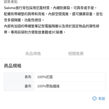
３．安心：先確認商品／服務後，再付款。
銷售重點
黑貓宅急便配送到府
Salome旅行背包採用尼龍材質，內襯防撕裂，可肩背或手提。
每筆NT$120，滿NT$3,000(含以上)免運費
【「AFTEE先享後付」結帳流程】
配備有帶襯墊的肩帶和背板，內部空間寬敞，還可擴展容量，並包
１．於結帳方式選擇「AFTEE先享後付」後，將跳轉至「AFTEE先享後付」
結帳頁面，進行簡訊認證並確認金額後，即可完成結帳。
含多個隔層，功能性絕佳。
２．訂單成立數日內，您將收到繳費通知簡訊。
內部有加固的帶襯墊筆記型電腦隔層以及用於固定物品的彈性綁
３．收到繳費通知簡訊後14天內，點擊此簡訊中的連結，可透過四大超商／
ATM／網路銀行／等多元方式進行付款，方視為交易完成。
帶。專用前袋則方便取放書籍或3C裝備。
※ 請注意：結帳手續完成當下不需立刻繳費，但若您需要取消訂單，請聯絡
購買商品的店家。未經商家同意取消之訂單仍視為有效，需透過AFTEE先享
後付繳納相關費用。
※ 交易是否成功請以「AFTEE先享後付 」之結帳頁面顯示為準，若有關於
商品規格
相關推薦
是否繳費成功／繳費後需取消欲退款等相關疑問，請聯繫「AFTEE先享後付
客戶支援中心」
https://netprotections.freshdesk.com/support/home
商品規格
【注意事項】
１．透過由恩沛科技股份有限公司提供之「AFTEE先享後付」服務完成之交
易，需依本服務之必要範圍內提供個人資料，並將交易相關給付款項請求債
表布
100%尼龍
權轉讓予恩沛科技股份有限公司。
２．關於個人資料處理事宜，請瀏覽以下網址：
裏布
100%聚酯纖維
https://aftee.tw/terms/#terms3
３．未成年的使用者請事先徵得法定代理人或監護人之同意方可使用
「AFTEE先享後付」，若未經同意申辦者引起之損失，本公司不負相關責
客服
任。
４．使用「AFTEE先享後付」時，將依據個別帳號之用戶狀況，依本公司即