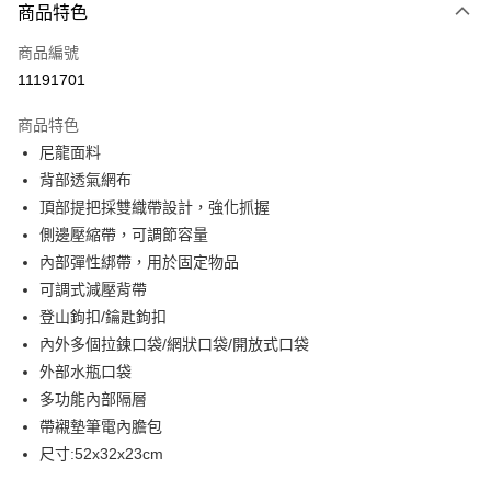
商品特色
信用卡一次付款
商品編號
信用卡分期付款
11191701
3 期 0 利率 每期
NT$1,820
21家銀行
商品特色
合作金庫商業銀行
第一商業銀行
LINE Pay
尼龍面料
華南商業銀行
彰化商業銀行
背部透氣網布
Apple Pay
上海商業儲蓄銀行
台北富邦商業銀行
國泰世華商業銀行
兆豐國際商業銀行
頂部提把採雙織帶設計，強化抓握
街口支付
臺灣中小企業銀行
台中商業銀行
側邊壓縮帶，可調節容量
匯豐（台灣）商業銀行
華泰商業銀行
內部彈性綁帶，用於固定物品
悠遊付
聯邦商業銀行
遠東國際商業銀行
可調式減壓背帶
元大商業銀行
永豐商業銀行
全盈+PAY
登山鉤扣/鑰匙鉤扣
玉山商業銀行
星展（台灣）商業銀行
內外多個拉鍊口袋/網狀口袋/開放式口袋
台新國際商業銀行
中國信託商業銀行
AFTEE先享後付
台灣樂天信用卡公司
外部水瓶口袋
相關說明
【關於「AFTEE先享後付」】
多功能內部隔層
ATM付款
AFTEE先享後付是「在收到商品之後才付款」的支付方式。 讓您購物簡單
帶襯墊筆電內膽包
便利好安心！
尺寸:52x32x23cm
１．簡單：不需註冊會員、不需綁卡、不需儲值。
運送方式
２．便利：只要手機號碼，簡訊認證，即可結帳。