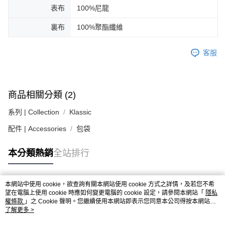
３．安心：先確認商品／服務後，再付款。
黑貓宅急便配送到府
表布
100%尼龍
每筆NT$120，滿NT$3,000(含以上)免運費
【「AFTEE先享後付」結帳流程】
裏布
100%聚酯纖維
１．於結帳方式選擇「AFTEE先享後付」後，將跳轉至「AFTEE先享後付」
結帳頁面，進行簡訊認證並確認金額後，即可完成結帳。
２．訂單成立數日內，您將收到繳費通知簡訊。
客服
３．收到繳費通知簡訊後14天內，點擊此簡訊中的連結，可透過四大超商／
ATM／網路銀行／等多元方式進行付款，方視為交易完成。
※ 請注意：結帳手續完成當下不需立刻繳費，但若您需要取消訂單，請聯絡
購買商品的店家。未經商家同意取消之訂單仍視為有效，需透過AFTEE先享
後付繳納相關費用。
商品相關分類 (2)
※ 交易是否成功請以「AFTEE先享後付 」之結帳頁面顯示為準，若有關於
是否繳費成功／繳費後需取消欲退款等相關疑問，請聯繫「AFTEE先享後付
系列 | Collection
Klassic
客戶支援中心」
https://netprotections.freshdesk.com/support/home
配件 | Accessories
包袋
【注意事項】
１．透過由恩沛科技股份有限公司提供之「AFTEE先享後付」服務完成之交
本分類熱銷
全站排行
易，需依本服務之必要範圍內提供個人資料，並將交易相關給付款項請求債
權轉讓予恩沛科技股份有限公司。
２．關於個人資料處理事宜，請瀏覽以下網址：
https://aftee.tw/terms/#terms3
本網站中使用 cookie，欲查詢有關本網站使用 cookie 方式之詳情，及若您不希
熱門標籤
３．未成年的使用者請事先徵得法定代理人或監護人之同意方可使用
望在電腦上使用 cookie 時應如何變更電腦的 cookie 設定，請參閱本網站「
隱私
「AFTEE先享後付」，若未經同意申辦者引起之損失，本公司不負相關責
權條款
」之 Cookie 聲明。您繼續使用本網站即表示您同意本公司得按本網站使
用條款之 Cookie 聲明使用 cookie。
了解更多 >
任。
４．使用「AFTEE先享後付」時，將依據個別帳號之用戶狀況，依本公司即