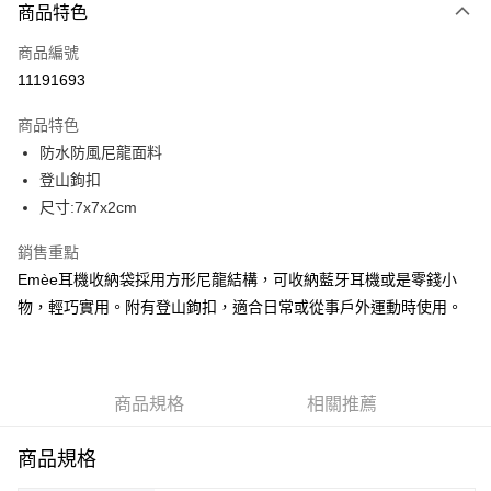
商品特色
信用卡一次付款
商品編號
信用卡分期付款
11191693
3 期 0 利率 每期
NT$340
21家銀行
商品特色
合作金庫商業銀行
第一商業銀行
LINE Pay
防水防風尼龍面料
華南商業銀行
彰化商業銀行
登山鉤扣
Apple Pay
上海商業儲蓄銀行
台北富邦商業銀行
國泰世華商業銀行
兆豐國際商業銀行
尺寸:7x7x2cm
街口支付
臺灣中小企業銀行
台中商業銀行
銷售重點
匯豐（台灣）商業銀行
華泰商業銀行
悠遊付
聯邦商業銀行
遠東國際商業銀行
Emèe耳機收納袋採用方形尼龍結構，可收納藍牙耳機或是零錢小
元大商業銀行
永豐商業銀行
全盈+PAY
物，輕巧實用。附有登山鉤扣，適合日常或從事戶外運動時使用。
玉山商業銀行
星展（台灣）商業銀行
台新國際商業銀行
中國信託商業銀行
AFTEE先享後付
台灣樂天信用卡公司
相關說明
【關於「AFTEE先享後付」】
商品規格
相關推薦
ATM付款
AFTEE先享後付是「在收到商品之後才付款」的支付方式。 讓您購物簡單
便利好安心！
商品規格
１．簡單：不需註冊會員、不需綁卡、不需儲值。
運送方式
２．便利：只要手機號碼，簡訊認證，即可結帳。