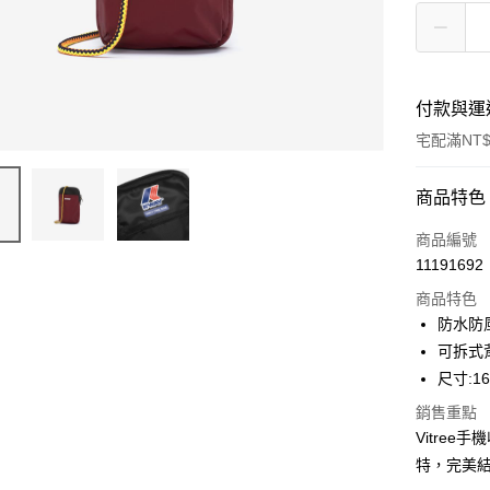
付款與運
宅配滿NT$
付款方式
商品特色
信用卡一
商品編號
11191692
信用卡分
商品特色
3 期 
防水防
合作金
可拆式
LINE Pay
華南商
尺寸:16
Apple Pay
上海商
銷售重點
國泰世
街口支付
Vitre
臺灣中
匯豐（
特，完美結
悠遊付
聯邦商