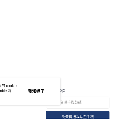
項】
恩沛科技股份有限公司提供之「AFTEE先享後付」服務完成之
依本服務之必要範圍內提供個人資料，並將交易相關給付款項請
讓予恩沛科技股份有限公司。
個人資料處理事宜，請瀏覽以下網址：
ee.tw/terms/#terms3
年的使用者請事先徵得法定代理人或監護人之同意方可使用
E先享後付」，若未經同意申辦者引起之損失，本公司不負相關責
AFTEE先享後付」時，將依據個別帳號之用戶狀況，依本公司
核予不同之上限額度；若仍有額度不足之情形，本公司將視審查
用戶進行身份認證。
一人註冊多個帳號或使用他人資訊註冊。若發現惡意使用之情
科技股份有限公司將有權停止該用戶之使用額度並採取法律行
 cookie
kie 聲明
我知道了
官方APP
免費傳送載點至手機