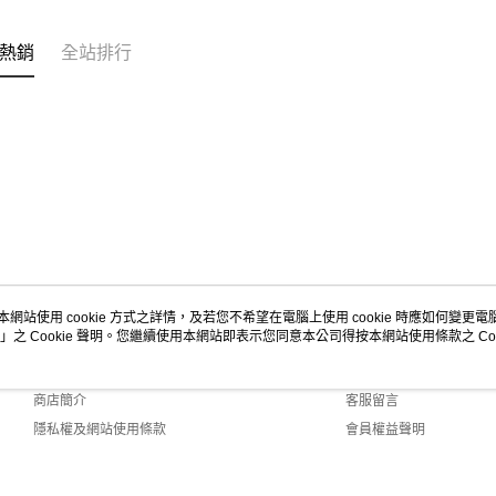
【注意事
１．透過由
熱銷
全站排行
交易，需
求債權轉
２．關於
https://aft
３．未成
「AFTE
任。
４．使用「
即時審查
結果請求
５．嚴禁
形，恩沛
動。
本網站使用 cookie 方式之詳情，及若您不希望在電腦上使用 cookie 時應如何變更電腦的
」之 Cookie 聲明。您繼續使用本網站即表示您同意本公司得按本網站使用條款之 Coo
關於我們
客服資訊
品牌故事
購物說明
商店簡介
客服留言
隱私權及網站使用條款
會員權益聲明
聯絡我們