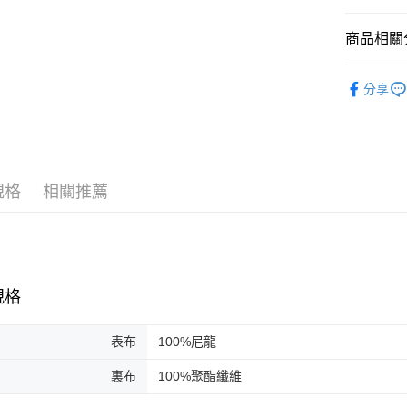
元大商
全盈+PAY
玉山商
商品相關分
台新國
AFTEE先
台灣樂
系列 | Coll
相關說明
分享
【關於「A
配件 | Acce
ATM付款
AFTEE
便利好安
１．簡單
２．便利
運送方式
３．安心
規格
相關推薦
黑貓宅急
【「AFT
每筆NT$1
１．於結帳
付」結帳
２．訂單
３．收到繳
／ATM／
規格
※ 請注意
絡購買商品
先享後付
表布
100%尼龍
※ 交易是
是否繳費成
裏布
100%聚酯纖維
付客戶支