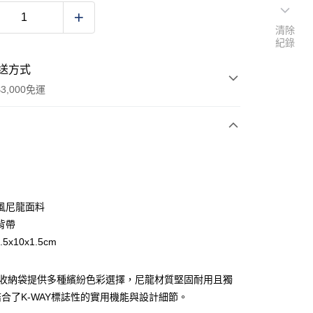
清除
紀錄
送方式
3,000免運
次付款
期付款
0 利率 每期
NT$396
21家銀行
風尼龍面料
庫商業銀行
第一商業銀行
背帶
業銀行
彰化商業銀行
.5x10x1.5cm
業儲蓄銀行
台北富邦商業銀行
華商業銀行
兆豐國際商業銀行
e手機收納袋提供多種繽紛色彩選擇，尼龍材質堅固耐用且獨
小企業銀行
台中商業銀行
台灣）商業銀行
華泰商業銀行
合了K-WAY標誌性的實用機能與設計細節。
業銀行
遠東國際商業銀行