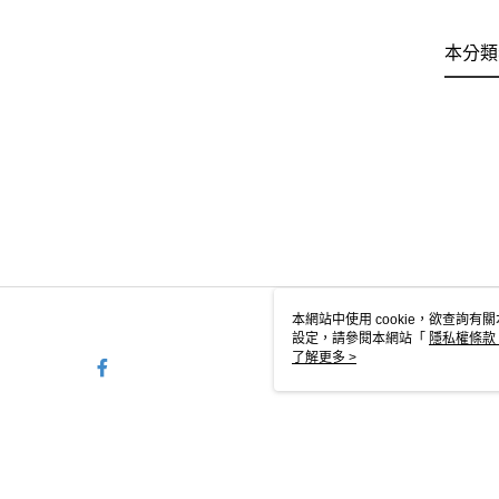
本分類
本網站中使用 cookie，欲查詢有關
設定，請參閱本網站「
隱私權條款
使用 cookie。
了解更多 >