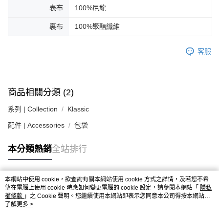
３．安心：先確認商品／服務後，再付款。
黑貓宅急便配送到府
表布
100%尼龍
每筆NT$120，滿NT$3,000(含以上)免運費
【「AFTEE先享後付」結帳流程】
裏布
100%聚酯纖維
１．於結帳方式選擇「AFTEE先享後付」後，將跳轉至「AFTEE先享後付」
結帳頁面，進行簡訊認證並確認金額後，即可完成結帳。
２．訂單成立數日內，您將收到繳費通知簡訊。
客服
３．收到繳費通知簡訊後14天內，點擊此簡訊中的連結，可透過四大超商／
ATM／網路銀行／等多元方式進行付款，方視為交易完成。
※ 請注意：結帳手續完成當下不需立刻繳費，但若您需要取消訂單，請聯絡
購買商品的店家。未經商家同意取消之訂單仍視為有效，需透過AFTEE先享
後付繳納相關費用。
商品相關分類 (2)
※ 交易是否成功請以「AFTEE先享後付 」之結帳頁面顯示為準，若有關於
是否繳費成功／繳費後需取消欲退款等相關疑問，請聯繫「AFTEE先享後付
系列 | Collection
Klassic
客戶支援中心」
https://netprotections.freshdesk.com/support/home
配件 | Accessories
包袋
【注意事項】
１．透過由恩沛科技股份有限公司提供之「AFTEE先享後付」服務完成之交
本分類熱銷
全站排行
易，需依本服務之必要範圍內提供個人資料，並將交易相關給付款項請求債
權轉讓予恩沛科技股份有限公司。
２．關於個人資料處理事宜，請瀏覽以下網址：
https://aftee.tw/terms/#terms3
本網站中使用 cookie，欲查詢有關本網站使用 cookie 方式之詳情，及若您不希
熱門標籤
３．未成年的使用者請事先徵得法定代理人或監護人之同意方可使用
望在電腦上使用 cookie 時應如何變更電腦的 cookie 設定，請參閱本網站「
隱私
「AFTEE先享後付」，若未經同意申辦者引起之損失，本公司不負相關責
權條款
」之 Cookie 聲明。您繼續使用本網站即表示您同意本公司得按本網站使
用條款之 Cookie 聲明使用 cookie。
了解更多 >
任。
４．使用「AFTEE先享後付」時，將依據個別帳號之用戶狀況，依本公司即