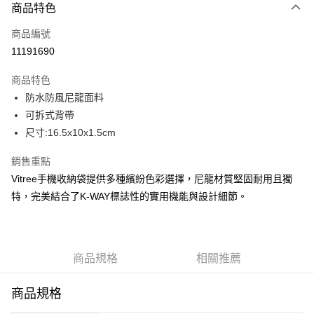
商品特色
信用卡一次付款
商品編號
信用卡分期付款
11191690
3 期 0 利率 每期
NT$396
21家銀行
商品特色
合作金庫商業銀行
第一商業銀行
LINE Pay
防水防風尼龍面料
華南商業銀行
彰化商業銀行
可拆式背帶
Apple Pay
上海商業儲蓄銀行
台北富邦商業銀行
國泰世華商業銀行
兆豐國際商業銀行
尺寸:16.5x10x1.5cm
街口支付
臺灣中小企業銀行
台中商業銀行
銷售重點
匯豐（台灣）商業銀行
華泰商業銀行
悠遊付
聯邦商業銀行
遠東國際商業銀行
Vitree手機收納袋提供多種繽紛色彩選擇，尼龍材質堅固耐用且獨
元大商業銀行
永豐商業銀行
全盈+PAY
特，完美結合了K-WAY標誌性的實用機能與設計細節。
玉山商業銀行
星展（台灣）商業銀行
台新國際商業銀行
中國信託商業銀行
AFTEE先享後付
台灣樂天信用卡公司
相關說明
【關於「AFTEE先享後付」】
商品規格
相關推薦
ATM付款
AFTEE先享後付是「在收到商品之後才付款」的支付方式。 讓您購物簡單
便利好安心！
商品規格
１．簡單：不需註冊會員、不需綁卡、不需儲值。
運送方式
２．便利：只要手機號碼，簡訊認證，即可結帳。