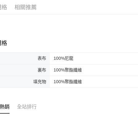
３．收到繳
規格
相關推薦
／ATM／
※ 請注意
絡購買商品
先享後付
※ 交易是
是否繳費成
規格
付客戶支
【注意事
表布
100%尼龍
１．透過由
交易，需
裏布
100%聚酯纖維
求債權轉
２．關於
填充物
100%聚酯纖維
https://aft
３．未成
「AFTE
任。
４．使用「
熱銷
全站排行
即時審查
結果請求
５．嚴禁
形，恩沛
動。