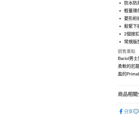
防水防
合作金
輕量環保
LINE Pay
華南商
菱形絎
Apple Pay
上海商
鬆緊下
國泰世
2個按
街口支付
臺灣中
常規版
匯豐（
悠遊付
聯邦商
銷售重點
元大商
全盈+PAY
Bario
玉山商
柔軟的尼
台新國
AFTEE先
盈的Prim
台灣樂
相關說明
【關於「A
ATM付款
AFTEE
便利好安
商品相關分
１．簡單
２．便利
系列 | Coll
運送方式
３．安心
分享
男款 | Me
黑貓宅急
【「AFT
每筆NT$1
SALE
１．於結帳
付」結帳
２．訂單