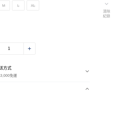
M
L
XL
清除
紀錄
送方式
3,000免運
次付款
期付款
0 利率 每期
NT$2,740
21家銀行