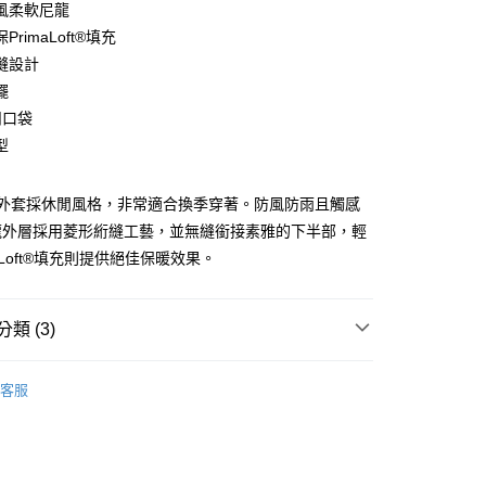
風柔軟尼龍
庫商業銀行
第一商業銀行
PrimaLoft®填充
業銀行
彰化商業銀行
縫設計
業儲蓄銀行
台北富邦商業銀行
擺
華商業銀行
兆豐國際商業銀行
扣口袋
小企業銀行
台中商業銀行
型
台灣）商業銀行
華泰商業銀行
業銀行
遠東國際商業銀行
業銀行
永豐商業銀行
l男士外套採休閒風格，非常適合換季穿著。防風防雨且觸感
業銀行
星展（台灣）商業銀行
龍外層採用菱形絎縫工藝，並無縫銜接素雅的下半部，輕
際商業銀行
中國信託商業銀行
享後付
aLoft®填充則提供絕佳保暖效果。
天信用卡公司
FTEE先享後付」】
先享後付是「在收到商品之後才付款」的支付方式。 讓您購物簡單
心！
類 (3)
：不需註冊會員、不需綁卡、不需儲值。
：只要手機號碼，簡訊認證，即可結帳。
ection
Klassic
：先確認商品／服務後，再付款。
客服
n
男款外套/大衣
便配送到府
EE先享後付」結帳流程】
20，滿NT$3,000(含以上)免運費
方式選擇「AFTEE先享後付」後，將跳轉至「AFTEE先享後
頁面，進行簡訊認證並確認金額後，即可完成結帳。
成立數日內，您將收到繳費通知簡訊。