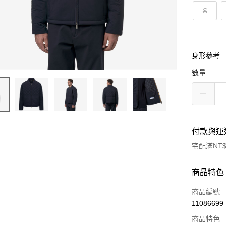
S
身形參考
數量
付款與運
宅配滿NT$
付款方式
商品特色
信用卡一
商品編號
11086699
信用卡分
商品特色
3 期 