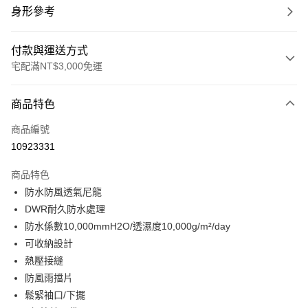
身形參考
付款與運送方式
宅配滿NT$3,000免運
付款方式
商品特色
信用卡一次付款
商品編號
信用卡分期付款
10923331
3 期 0 利率 每期
NT$1,105
21家銀行
商品特色
合作金庫商業銀行
第一商業銀行
LINE Pay
防水防風透氣尼龍
華南商業銀行
彰化商業銀行
DWR耐久防水處理
Apple Pay
上海商業儲蓄銀行
台北富邦商業銀行
國泰世華商業銀行
兆豐國際商業銀行
防水係數10,000mmH2O/透濕度10,000g/m²/day
街口支付
臺灣中小企業銀行
台中商業銀行
可收納設計
匯豐（台灣）商業銀行
華泰商業銀行
熱壓接縫
悠遊付
聯邦商業銀行
遠東國際商業銀行
防風雨擋片
元大商業銀行
永豐商業銀行
全盈+PAY
鬆緊袖口/下擺
玉山商業銀行
星展（台灣）商業銀行