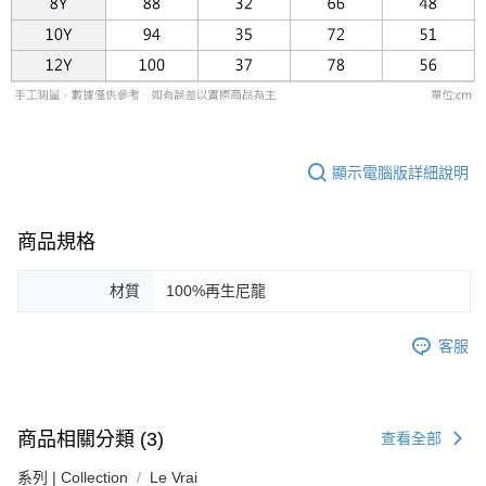
易，需依本服務之必要範圍內提供個人資料，並將交易相關給付款項請求債
權轉讓予恩沛科技股份有限公司。
２．關於個人資料處理事宜，請瀏覽以下網址：
https://aftee.tw/terms/#terms3
３．未成年的使用者請事先徵得法定代理人或監護人之同意方可使用
「AFTEE先享後付」，若未經同意申辦者引起之損失，本公司不負相關責
任。
４．使用「AFTEE先享後付」時，將依據個別帳號之用戶狀況，依本公司即
時審查核予不同之上限額度；若仍有額度不足之情形，本公司將視審查結果
顯示電腦版詳細說明
請求用戶進行身份認證。
５．嚴禁一人註冊多個帳號或使用他人資訊註冊。若發現惡意使用之情形，
恩沛科技股份有限公司將有權停止該用戶之使用額度並採取法律行動。
商品規格
材質
100%再生尼龍
客服
商品相關分類 (3)
查看全部
系列 | Collection
Le Vrai