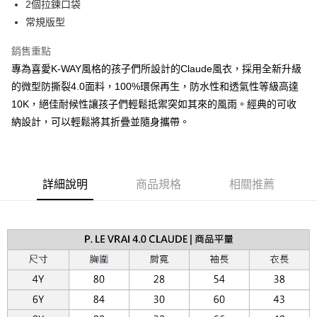
2個拉鍊口袋
台新國際商業銀行
中國信託商業銀行
AFTEE先享後付
台灣樂天信用卡公司
常規版型
相關說明
【關於「AFTEE先享後付」】
ATM付款
銷售重點
AFTEE先享後付是「在收到商品之後才付款」的支付方式。 讓您購物簡單
便利好安心！
專為喜愛K-WAY風格的孩子們所設計的Claude風衣，採用全新升級
１．簡單：不需註冊會員、不需綁卡、不需儲值。
運送方式
的微型防撕裂4.0面料，100%環保再生，防水性和透氣性等級高達
２．便利：只要手機號碼，簡訊認證，即可結帳。
３．安心：先確認商品／服務後，再付款。
10K，絕佳耐候性讓孩子們輕鬆抵禦突如其來的風雨。經典的可收
黑貓宅急便配送到府
納設計，可以輕鬆將其折疊並隨身攜帶。
每筆NT$120，滿NT$3,000(含以上)免運費
【「AFTEE先享後付」結帳流程】
１．於結帳方式選擇「AFTEE先享後付」後，將跳轉至「AFTEE先享後付」
結帳頁面，進行簡訊認證並確認金額後，即可完成結帳。
２．訂單成立數日內，您將收到繳費通知簡訊。
３．收到繳費通知簡訊後14天內，點擊此簡訊中的連結，可透過四大超商／
詳細說明
商品規格
相關推薦
ATM／網路銀行／等多元方式進行付款，方視為交易完成。
※ 請注意：結帳手續完成當下不需立刻繳費，但若您需要取消訂單，請聯絡
購買商品的店家。未經商家同意取消之訂單仍視為有效，需透過AFTEE先享
後付繳納相關費用。
※ 交易是否成功請以「AFTEE先享後付 」之結帳頁面顯示為準，若有關於
是否繳費成功／繳費後需取消欲退款等相關疑問，請聯繫「AFTEE先享後付
客戶支援中心」
https://netprotections.freshdesk.com/support/home
【注意事項】
１．透過由恩沛科技股份有限公司提供之「AFTEE先享後付」服務完成之交