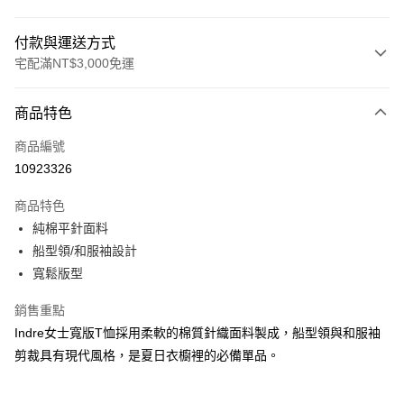
付款與運送方式
宅配滿NT$3,000免運
付款方式
商品特色
信用卡一次付款
商品編號
信用卡分期付款
10923326
3 期 0 利率 每期
NT$480
21家銀行
商品特色
合作金庫商業銀行
第一商業銀行
LINE Pay
純棉平針面料
華南商業銀行
彰化商業銀行
船型領/和服袖設計
Apple Pay
上海商業儲蓄銀行
台北富邦商業銀行
國泰世華商業銀行
兆豐國際商業銀行
寬鬆版型
街口支付
臺灣中小企業銀行
台中商業銀行
銷售重點
匯豐（台灣）商業銀行
華泰商業銀行
悠遊付
聯邦商業銀行
遠東國際商業銀行
Indre女士寬版T恤採用柔軟的棉質針織面料製成，船型領與和服袖
元大商業銀行
永豐商業銀行
全盈+PAY
剪裁具有現代風格，是夏日衣櫥裡的必備單品。
玉山商業銀行
星展（台灣）商業銀行
台新國際商業銀行
中國信託商業銀行
AFTEE先享後付