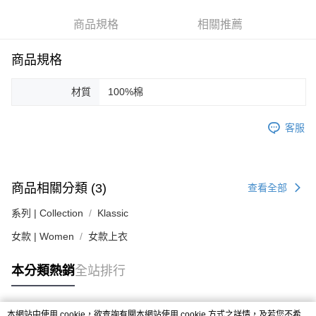
台灣樂天信用卡公司
相關說明
【關於「AFTEE先享後付」】
商品規格
相關推薦
ATM付款
AFTEE先享後付是「在收到商品之後才付款」的支付方式。 讓您購物簡單
便利好安心！
商品規格
１．簡單：不需註冊會員、不需綁卡、不需儲值。
運送方式
２．便利：只要手機號碼，簡訊認證，即可結帳。
３．安心：先確認商品／服務後，再付款。
黑貓宅急便配送到府
材質
100%棉
每筆NT$120，滿NT$3,000(含以上)免運費
【「AFTEE先享後付」結帳流程】
１．於結帳方式選擇「AFTEE先享後付」後，將跳轉至「AFTEE先享後付」
客服
結帳頁面，進行簡訊認證並確認金額後，即可完成結帳。
２．訂單成立數日內，您將收到繳費通知簡訊。
３．收到繳費通知簡訊後14天內，點擊此簡訊中的連結，可透過四大超商／
ATM／網路銀行／等多元方式進行付款，方視為交易完成。
※ 請注意：結帳手續完成當下不需立刻繳費，但若您需要取消訂單，請聯絡
商品相關分類 (3)
查看全部
購買商品的店家。未經商家同意取消之訂單仍視為有效，需透過AFTEE先享
後付繳納相關費用。
系列 | Collection
Klassic
※ 交易是否成功請以「AFTEE先享後付 」之結帳頁面顯示為準，若有關於
女款 | Women
是否繳費成功／繳費後需取消欲退款等相關疑問，請聯繫「AFTEE先享後付
女款上衣
客戶支援中心」
https://netprotections.freshdesk.com/support/home
本分類熱銷
全站排行
【注意事項】
１．透過由恩沛科技股份有限公司提供之「AFTEE先享後付」服務完成之交
易，需依本服務之必要範圍內提供個人資料，並將交易相關給付款項請求債
權轉讓予恩沛科技股份有限公司。
本網站中使用 cookie，欲查詢有關本網站使用 cookie 方式之詳情，及若您不希