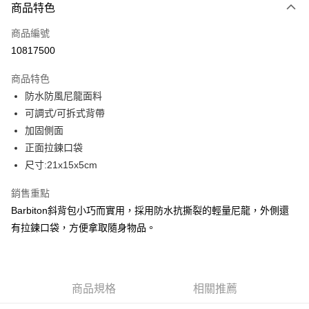
商品特色
信用卡一次付款
商品編號
信用卡分期付款
10817500
3 期 0 利率 每期
NT$566
21家銀行
商品特色
合作金庫商業銀行
第一商業銀行
LINE Pay
防水防風尼龍面料
華南商業銀行
彰化商業銀行
可調式/可拆式背帶
Apple Pay
上海商業儲蓄銀行
台北富邦商業銀行
國泰世華商業銀行
兆豐國際商業銀行
加固側面
街口支付
臺灣中小企業銀行
台中商業銀行
正面拉鍊口袋
匯豐（台灣）商業銀行
華泰商業銀行
尺寸:21x15x5cm
悠遊付
聯邦商業銀行
遠東國際商業銀行
元大商業銀行
永豐商業銀行
全盈+PAY
銷售重點
玉山商業銀行
星展（台灣）商業銀行
Barbiton斜背包小巧而實用，採用防水抗撕裂的輕量尼龍，外側還
台新國際商業銀行
中國信託商業銀行
AFTEE先享後付
有拉鍊口袋，方便拿取隨身物品。
台灣樂天信用卡公司
相關說明
【關於「AFTEE先享後付」】
ATM付款
AFTEE先享後付是「在收到商品之後才付款」的支付方式。 讓您購物簡單
便利好安心！
１．簡單：不需註冊會員、不需綁卡、不需儲值。
商品規格
相關推薦
運送方式
２．便利：只要手機號碼，簡訊認證，即可結帳。