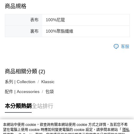
３．安心：先確認商品／服務後，再付款。
黑貓宅急便配送到府
商品規格
每筆NT$120，滿NT$3,000(含以上)免運費
【「AFTEE先享後付」結帳流程】
１．於結帳方式選擇「AFTEE先享後付」後，將跳轉至「AFTEE先享後付」
表布
100%尼龍
結帳頁面，進行簡訊認證並確認金額後，即可完成結帳。
２．訂單成立數日內，您將收到繳費通知簡訊。
裏布
100%聚酯纖維
３．收到繳費通知簡訊後14天內，點擊此簡訊中的連結，可透過四大超商／
ATM／網路銀行／等多元方式進行付款，方視為交易完成。
※ 請注意：結帳手續完成當下不需立刻繳費，但若您需要取消訂單，請聯絡
客服
購買商品的店家。未經商家同意取消之訂單仍視為有效，需透過AFTEE先享
後付繳納相關費用。
※ 交易是否成功請以「AFTEE先享後付 」之結帳頁面顯示為準，若有關於
是否繳費成功／繳費後需取消欲退款等相關疑問，請聯繫「AFTEE先享後付
商品相關分類 (2)
客戶支援中心」
https://netprotections.freshdesk.com/support/home
系列 | Collection
Klassic
【注意事項】
１．透過由恩沛科技股份有限公司提供之「AFTEE先享後付」服務完成之交
配件 | Accessories
包袋
易，需依本服務之必要範圍內提供個人資料，並將交易相關給付款項請求債
權轉讓予恩沛科技股份有限公司。
２．關於個人資料處理事宜，請瀏覽以下網址：
本分類熱銷
全站排行
https://aftee.tw/terms/#terms3
３．未成年的使用者請事先徵得法定代理人或監護人之同意方可使用
「AFTEE先享後付」，若未經同意申辦者引起之損失，本公司不負相關責
本網站中使用 cookie，欲查詢有關本網站使用 cookie 方式之詳情，及若您不希
任。
熱門標籤
望在電腦上使用 cookie 時應如何變更電腦的 cookie 設定，請參閱本網站「
隱私
４．使用「AFTEE先享後付」時，將依據個別帳號之用戶狀況，依本公司即