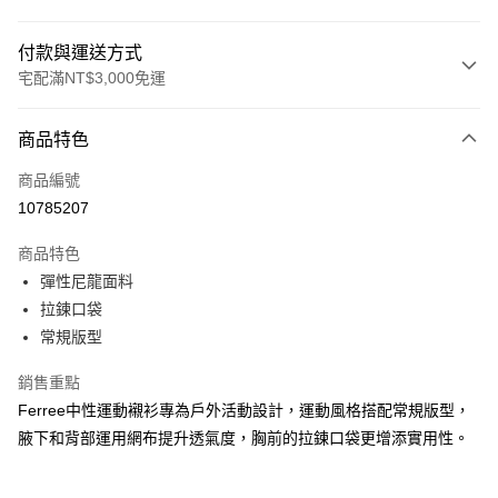
付款與運送方式
宅配滿NT$3,000免運
付款方式
商品特色
信用卡一次付款
商品編號
信用卡分期付款
10785207
3 期 0 利率 每期
NT$1,220
21家銀行
商品特色
合作金庫商業銀行
第一商業銀行
LINE Pay
彈性尼龍面料
華南商業銀行
彰化商業銀行
拉鍊口袋
Apple Pay
上海商業儲蓄銀行
台北富邦商業銀行
國泰世華商業銀行
兆豐國際商業銀行
常規版型
街口支付
臺灣中小企業銀行
台中商業銀行
銷售重點
匯豐（台灣）商業銀行
華泰商業銀行
悠遊付
聯邦商業銀行
遠東國際商業銀行
Ferree中性運動襯衫專為戶外活動設計，運動風格搭配常規版型，
元大商業銀行
永豐商業銀行
全盈+PAY
腋下和背部運用網布提升透氣度，胸前的拉鍊口袋更增添實用性。
玉山商業銀行
星展（台灣）商業銀行
台新國際商業銀行
中國信託商業銀行
AFTEE先享後付