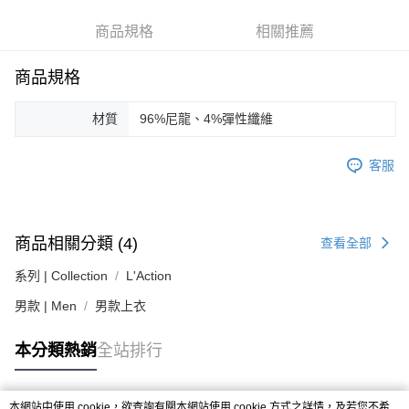
台灣樂天信用卡公司
相關說明
【關於「AFTEE先享後付」】
商品規格
相關推薦
ATM付款
AFTEE先享後付是「在收到商品之後才付款」的支付方式。 讓您購物簡單
便利好安心！
商品規格
１．簡單：不需註冊會員、不需綁卡、不需儲值。
運送方式
２．便利：只要手機號碼，簡訊認證，即可結帳。
３．安心：先確認商品／服務後，再付款。
黑貓宅急便配送到府
材質
96%尼龍、4%彈性纖維
每筆NT$120，滿NT$3,000(含以上)免運費
【「AFTEE先享後付」結帳流程】
１．於結帳方式選擇「AFTEE先享後付」後，將跳轉至「AFTEE先享後付」
客服
結帳頁面，進行簡訊認證並確認金額後，即可完成結帳。
２．訂單成立數日內，您將收到繳費通知簡訊。
３．收到繳費通知簡訊後14天內，點擊此簡訊中的連結，可透過四大超商／
ATM／網路銀行／等多元方式進行付款，方視為交易完成。
※ 請注意：結帳手續完成當下不需立刻繳費，但若您需要取消訂單，請聯絡
商品相關分類 (4)
查看全部
購買商品的店家。未經商家同意取消之訂單仍視為有效，需透過AFTEE先享
後付繳納相關費用。
系列 | Collection
L'Action
※ 交易是否成功請以「AFTEE先享後付 」之結帳頁面顯示為準，若有關於
男款 | Men
是否繳費成功／繳費後需取消欲退款等相關疑問，請聯繫「AFTEE先享後付
男款上衣
客戶支援中心」
https://netprotections.freshdesk.com/support/home
本分類熱銷
全站排行
【注意事項】
１．透過由恩沛科技股份有限公司提供之「AFTEE先享後付」服務完成之交
易，需依本服務之必要範圍內提供個人資料，並將交易相關給付款項請求債
權轉讓予恩沛科技股份有限公司。
本網站中使用 cookie，欲查詢有關本網站使用 cookie 方式之詳情，及若您不希