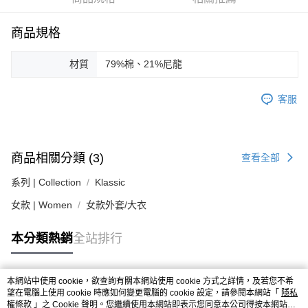
運送方式
２．便利：只要手機號碼，簡訊認證，即可結帳。
３．安心：先確認商品／服務後，再付款。
黑貓宅急便配送到府
商品規格
每筆NT$120，滿NT$3,000(含以上)免運費
【「AFTEE先享後付」結帳流程】
１．於結帳方式選擇「AFTEE先享後付」後，將跳轉至「AFTEE先享後付」
材質
79%棉、21%尼龍
結帳頁面，進行簡訊認證並確認金額後，即可完成結帳。
２．訂單成立數日內，您將收到繳費通知簡訊。
３．收到繳費通知簡訊後14天內，點擊此簡訊中的連結，可透過四大超商／
客服
ATM／網路銀行／等多元方式進行付款，方視為交易完成。
※ 請注意：結帳手續完成當下不需立刻繳費，但若您需要取消訂單，請聯絡
購買商品的店家。未經商家同意取消之訂單仍視為有效，需透過AFTEE先享
後付繳納相關費用。
商品相關分類 (3)
查看全部
※ 交易是否成功請以「AFTEE先享後付 」之結帳頁面顯示為準，若有關於
是否繳費成功／繳費後需取消欲退款等相關疑問，請聯繫「AFTEE先享後付
系列 | Collection
Klassic
客戶支援中心」
https://netprotections.freshdesk.com/support/home
女款 | Women
女款外套/大衣
【注意事項】
１．透過由恩沛科技股份有限公司提供之「AFTEE先享後付」服務完成之交
易，需依本服務之必要範圍內提供個人資料，並將交易相關給付款項請求債
本分類熱銷
全站排行
權轉讓予恩沛科技股份有限公司。
２．關於個人資料處理事宜，請瀏覽以下網址：
https://aftee.tw/terms/#terms3
本網站中使用 cookie，欲查詢有關本網站使用 cookie 方式之詳情，及若您不希
３．未成年的使用者請事先徵得法定代理人或監護人之同意方可使用
熱門標籤
望在電腦上使用 cookie 時應如何變更電腦的 cookie 設定，請參閱本網站「
隱私
「AFTEE先享後付」，若未經同意申辦者引起之損失，本公司不負相關責
權條款
」之 Cookie 聲明。您繼續使用本網站即表示您同意本公司得按本網站使
任。