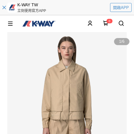
K-WAY TW
開啟APP
立刻使用官方APP
0
1
/
6