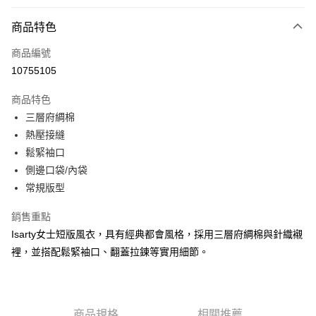
付款方式
商品特色
信用卡一次付款
商品編號
信用卡分期付款
10755105
3 期 0 利率 每期
NT$2,840
21家銀行
商品特色
合作金庫商業銀行
第一商業銀行
LINE Pay
三層府綢棉
華南商業銀行
彰化商業銀行
熱壓接縫
Apple Pay
上海商業儲蓄銀行
台北富邦商業銀行
國泰世華商業銀行
兆豐國際商業銀行
鬆緊袖口
街口支付
臺灣中小企業銀行
台中商業銀行
側邊口袋/內袋
匯豐（台灣）商業銀行
華泰商業銀行
常規版型
悠遊付
聯邦商業銀行
遠東國際商業銀行
元大商業銀行
永豐商業銀行
全盈+PAY
銷售重點
玉山商業銀行
星展（台灣）商業銀行
Isarty女士短版風衣，具有經典都會風格，採用三層府綢棉與針織襯
台新國際商業銀行
中國信託商業銀行
AFTEE先享後付
裡，並搭配鬆緊袖口、翻蓋拉鍊等實用細節。
台灣樂天信用卡公司
相關說明
【關於「AFTEE先享後付」】
ATM付款
AFTEE先享後付是「在收到商品之後才付款」的支付方式。 讓您購物簡單
便利好安心！
１．簡單：不需註冊會員、不需綁卡、不需儲值。
商品規格
相關推薦