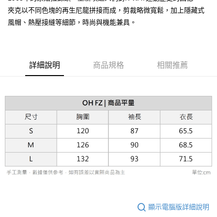
台灣樂天信用卡公司
相關說明
夾克以不同色塊的再生尼龍拼接而成，剪裁略微寬鬆，加上隱藏式
【關於「AFTEE先享後付」】
ATM付款
風帽、熱壓接縫等細節，時尚與機能兼具。
AFTEE先享後付是「在收到商品之後才付款」的支付方式。 讓您購物簡單
便利好安心！
１．簡單：不需註冊會員、不需綁卡、不需儲值。
運送方式
２．便利：只要手機號碼，簡訊認證，即可結帳。
３．安心：先確認商品／服務後，再付款。
黑貓宅急便配送到府
詳細說明
商品規格
相關推薦
每筆NT$120，滿NT$3,000(含以上)免運費
【「AFTEE先享後付」結帳流程】
１．於結帳方式選擇「AFTEE先享後付」後，將跳轉至「AFTEE先享後付」
結帳頁面，進行簡訊認證並確認金額後，即可完成結帳。
２．訂單成立數日內，您將收到繳費通知簡訊。
３．收到繳費通知簡訊後14天內，點擊此簡訊中的連結，可透過四大超商／
ATM／網路銀行／等多元方式進行付款，方視為交易完成。
※ 請注意：結帳手續完成當下不需立刻繳費，但若您需要取消訂單，請聯絡
購買商品的店家。未經商家同意取消之訂單仍視為有效，需透過AFTEE先享
後付繳納相關費用。
※ 交易是否成功請以「AFTEE先享後付 」之結帳頁面顯示為準，若有關於
是否繳費成功／繳費後需取消欲退款等相關疑問，請聯繫「AFTEE先享後付
客戶支援中心」
https://netprotections.freshdesk.com/support/home
【注意事項】
１．透過由恩沛科技股份有限公司提供之「AFTEE先享後付」服務完成之交
易，需依本服務之必要範圍內提供個人資料，並將交易相關給付款項請求債
顯示電腦版詳細說明
權轉讓予恩沛科技股份有限公司。