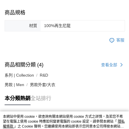
２．關於個人資料處理事宜，請瀏覽以下網址：
https://aftee.tw/terms/#terms3
商品規格
３．未成年的使用者請事先徵得法定代理人或監護人之同意方可使用
「AFTEE先享後付」，若未經同意申辦者引起之損失，本公司不負相關責
任。
材質
100%再生尼龍
４．使用「AFTEE先享後付」時，將依據個別帳號之用戶狀況，依本公司即
時審查核予不同之上限額度；若仍有額度不足之情形，本公司將視審查結果
請求用戶進行身份認證。
客服
５．嚴禁一人註冊多個帳號或使用他人資訊註冊。若發現惡意使用之情形，
恩沛科技股份有限公司將有權停止該用戶之使用額度並採取法律行動。
商品相關分類 (4)
查看全部
系列 | Collection
R&D
男款 | Men
男款外套/大衣
本分類熱銷
全站排行
本網站中使用 cookie，欲查詢有關本網站使用 cookie 方式之詳情，及若您不希
熱門標籤
望在電腦上使用 cookie 時應如何變更電腦的 cookie 設定，請參閱本網站「
隱私
權條款
」之 Cookie 聲明。您繼續使用本網站即表示您同意本公司得按本網站使