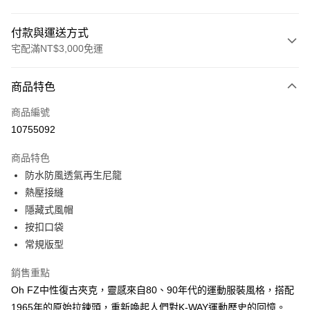
付款與運送方式
宅配滿NT$3,000免運
付款方式
商品特色
信用卡一次付款
商品編號
信用卡分期付款
10755092
3 期 0 利率 每期
NT$2,680
21家銀行
商品特色
合作金庫商業銀行
第一商業銀行
LINE Pay
防水防風透氣再生尼龍
華南商業銀行
彰化商業銀行
熱壓接縫
Apple Pay
上海商業儲蓄銀行
台北富邦商業銀行
國泰世華商業銀行
兆豐國際商業銀行
隱藏式風帽
街口支付
臺灣中小企業銀行
台中商業銀行
按扣口袋
匯豐（台灣）商業銀行
華泰商業銀行
常規版型
悠遊付
聯邦商業銀行
遠東國際商業銀行
元大商業銀行
永豐商業銀行
全盈+PAY
銷售重點
玉山商業銀行
星展（台灣）商業銀行
Oh FZ中性復古夾克，靈感來自80、90年代的運動服裝風格，搭配
台新國際商業銀行
中國信託商業銀行
AFTEE先享後付
1965年的原始拉鍊頭，重新喚起人們對K-WAY運動歷史的回憶。