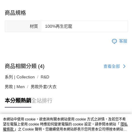
２．關於個人資料處理事宜，請瀏覽以下網址：
https://aftee.tw/terms/#terms3
商品規格
３．未成年的使用者請事先徵得法定代理人或監護人之同意方可使用
「AFTEE先享後付」，若未經同意申辦者引起之損失，本公司不負相關責
任。
材質
100%再生尼龍
４．使用「AFTEE先享後付」時，將依據個別帳號之用戶狀況，依本公司即
時審查核予不同之上限額度；若仍有額度不足之情形，本公司將視審查結果
請求用戶進行身份認證。
客服
５．嚴禁一人註冊多個帳號或使用他人資訊註冊。若發現惡意使用之情形，
恩沛科技股份有限公司將有權停止該用戶之使用額度並採取法律行動。
商品相關分類 (4)
查看全部
系列 | Collection
R&D
男款 | Men
男款外套/大衣
本分類熱銷
全站排行
本網站中使用 cookie，欲查詢有關本網站使用 cookie 方式之詳情，及若您不希
熱門標籤
望在電腦上使用 cookie 時應如何變更電腦的 cookie 設定，請參閱本網站「
隱私
權條款
」之 Cookie 聲明。您繼續使用本網站即表示您同意本公司得按本網站使