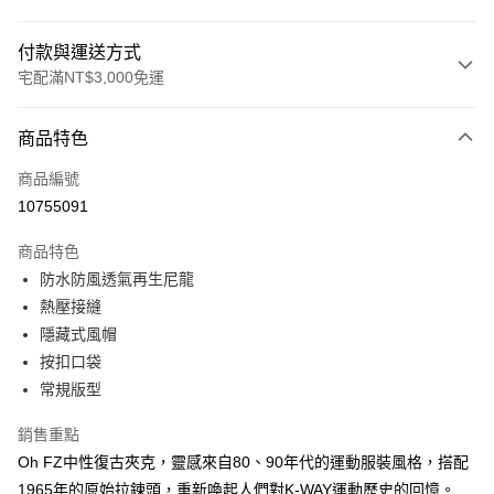
付款與運送方式
宅配滿NT$3,000免運
付款方式
商品特色
信用卡一次付款
商品編號
信用卡分期付款
10755091
3 期 0 利率 每期
NT$2,680
21家銀行
商品特色
合作金庫商業銀行
第一商業銀行
LINE Pay
防水防風透氣再生尼龍
華南商業銀行
彰化商業銀行
熱壓接縫
Apple Pay
上海商業儲蓄銀行
台北富邦商業銀行
國泰世華商業銀行
兆豐國際商業銀行
隱藏式風帽
街口支付
臺灣中小企業銀行
台中商業銀行
按扣口袋
匯豐（台灣）商業銀行
華泰商業銀行
常規版型
悠遊付
聯邦商業銀行
遠東國際商業銀行
元大商業銀行
永豐商業銀行
全盈+PAY
銷售重點
玉山商業銀行
星展（台灣）商業銀行
Oh FZ中性復古夾克，靈感來自80、90年代的運動服裝風格，搭配
台新國際商業銀行
中國信託商業銀行
AFTEE先享後付
1965年的原始拉鍊頭，重新喚起人們對K-WAY運動歷史的回憶。