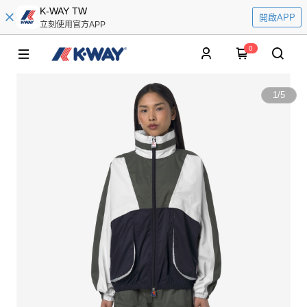
K-WAY TW
開啟APP
立刻使用官方APP
0
1
/
5