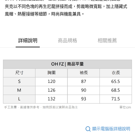
台灣樂天信用卡公司
相關說明
夾克以不同色塊的再生尼龍拼接而成，剪裁略微寬鬆，加上隱藏式
【關於「AFTEE先享後付」】
ATM付款
風帽、熱壓接縫等細節，時尚與機能兼具。
AFTEE先享後付是「在收到商品之後才付款」的支付方式。 讓您購物簡單
便利好安心！
１．簡單：不需註冊會員、不需綁卡、不需儲值。
運送方式
２．便利：只要手機號碼，簡訊認證，即可結帳。
３．安心：先確認商品／服務後，再付款。
黑貓宅急便配送到府
詳細說明
商品規格
相關推薦
每筆NT$120，滿NT$3,000(含以上)免運費
【「AFTEE先享後付」結帳流程】
１．於結帳方式選擇「AFTEE先享後付」後，將跳轉至「AFTEE先享後付」
結帳頁面，進行簡訊認證並確認金額後，即可完成結帳。
２．訂單成立數日內，您將收到繳費通知簡訊。
３．收到繳費通知簡訊後14天內，點擊此簡訊中的連結，可透過四大超商／
ATM／網路銀行／等多元方式進行付款，方視為交易完成。
※ 請注意：結帳手續完成當下不需立刻繳費，但若您需要取消訂單，請聯絡
購買商品的店家。未經商家同意取消之訂單仍視為有效，需透過AFTEE先享
後付繳納相關費用。
※ 交易是否成功請以「AFTEE先享後付 」之結帳頁面顯示為準，若有關於
是否繳費成功／繳費後需取消欲退款等相關疑問，請聯繫「AFTEE先享後付
客戶支援中心」
https://netprotections.freshdesk.com/support/home
【注意事項】
１．透過由恩沛科技股份有限公司提供之「AFTEE先享後付」服務完成之交
易，需依本服務之必要範圍內提供個人資料，並將交易相關給付款項請求債
顯示電腦版詳細說明
權轉讓予恩沛科技股份有限公司。