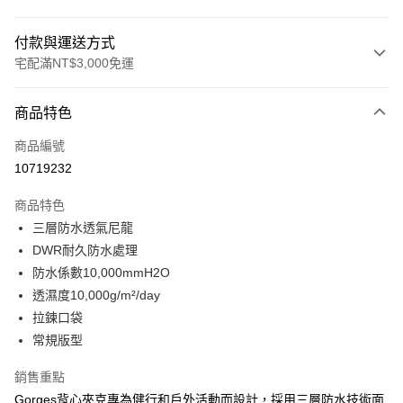
付款與運送方式
宅配滿NT$3,000免運
付款方式
商品特色
信用卡一次付款
商品編號
信用卡分期付款
10719232
3 期 0 利率 每期
NT$1,460
21家銀行
商品特色
合作金庫商業銀行
第一商業銀行
LINE Pay
三層防水透氣尼龍
華南商業銀行
彰化商業銀行
DWR耐久防水處理
Apple Pay
上海商業儲蓄銀行
台北富邦商業銀行
國泰世華商業銀行
兆豐國際商業銀行
防水係數10,000mmH2O
街口支付
臺灣中小企業銀行
台中商業銀行
透濕度10,000g/m²/day
匯豐（台灣）商業銀行
華泰商業銀行
拉鍊口袋
悠遊付
聯邦商業銀行
遠東國際商業銀行
常規版型
元大商業銀行
永豐商業銀行
全盈+PAY
玉山商業銀行
星展（台灣）商業銀行
銷售重點
台新國際商業銀行
中國信託商業銀行
AFTEE先享後付
Gorges背心夾克專為健行和戶外活動而設計，採用三層防水技術面