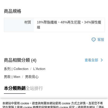
２．關於個人資料處理事宜，請瀏覽以下網址：
https://aftee.tw/terms/#terms3
商品規格
３．未成年的使用者請事先徵得法定代理人或監護人之同意方可使用
「AFTEE先享後付」，若未經同意申辦者引起之損失，本公司不負相關責
任。
材質
18%聚酯纖維、48%再生尼龍、34%彈性纖
４．使用「AFTEE先享後付」時，將依據個別帳號之用戶狀況，依本公司即
維
時審查核予不同之上限額度；若仍有額度不足之情形，本公司將視審查結果
請求用戶進行身份認證。
５．嚴禁一人註冊多個帳號或使用他人資訊註冊。若發現惡意使用之情形，
客服
恩沛科技股份有限公司將有權停止該用戶之使用額度並採取法律行動。
商品相關分類 (4)
查看全部
系列 | Collection
L'Action
男款 | Men
男款背心
本分類熱銷
全站排行
本網站中使用 cookie，欲查詢有關本網站使用 cookie 方式之詳情，及若您不希
熱門標籤
望在電腦上使用 cookie 時應如何變更電腦的 cookie 設定，請參閱本網站「
隱私