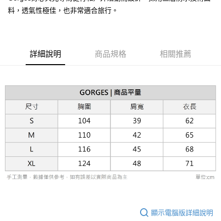
台灣樂天信用卡公司
相關說明
料，透氣性極佳，也非常適合旅行。
【關於「AFTEE先享後付」】
ATM付款
AFTEE先享後付是「在收到商品之後才付款」的支付方式。 讓您購物簡單
便利好安心！
１．簡單：不需註冊會員、不需綁卡、不需儲值。
運送方式
２．便利：只要手機號碼，簡訊認證，即可結帳。
詳細說明
商品規格
相關推薦
３．安心：先確認商品／服務後，再付款。
黑貓宅急便配送到府
每筆NT$120，滿NT$3,000(含以上)免運費
【「AFTEE先享後付」結帳流程】
１．於結帳方式選擇「AFTEE先享後付」後，將跳轉至「AFTEE先享後付」
結帳頁面，進行簡訊認證並確認金額後，即可完成結帳。
２．訂單成立數日內，您將收到繳費通知簡訊。
３．收到繳費通知簡訊後14天內，點擊此簡訊中的連結，可透過四大超商／
ATM／網路銀行／等多元方式進行付款，方視為交易完成。
※ 請注意：結帳手續完成當下不需立刻繳費，但若您需要取消訂單，請聯絡
購買商品的店家。未經商家同意取消之訂單仍視為有效，需透過AFTEE先享
後付繳納相關費用。
※ 交易是否成功請以「AFTEE先享後付 」之結帳頁面顯示為準，若有關於
是否繳費成功／繳費後需取消欲退款等相關疑問，請聯繫「AFTEE先享後付
客戶支援中心」
https://netprotections.freshdesk.com/support/home
【注意事項】
１．透過由恩沛科技股份有限公司提供之「AFTEE先享後付」服務完成之交
易，需依本服務之必要範圍內提供個人資料，並將交易相關給付款項請求債
顯示電腦版詳細說明
權轉讓予恩沛科技股份有限公司。