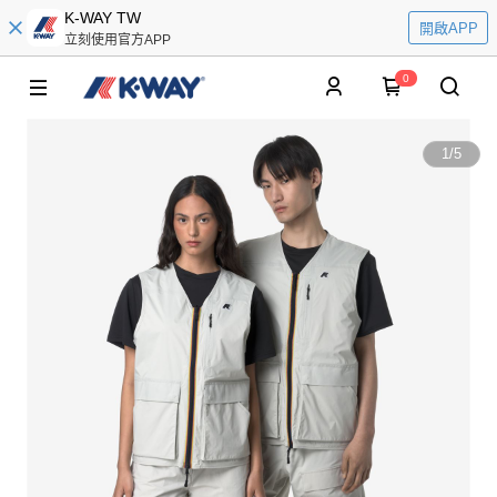
K-WAY TW
開啟APP
立刻使用官方APP
0
1
/
5