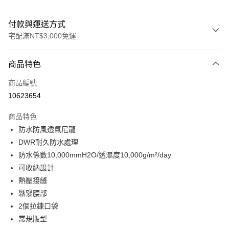
付款與運送方式
宅配滿NT$3,000免運
付款方式
商品特色
信用卡一次付款
商品編號
信用卡分期付款
10623654
3 期 0 利率 每期
NT$1,615
21家銀行
商品特色
合作金庫商業銀行
第一商業銀行
LINE Pay
防水防風透氣尼龍
華南商業銀行
彰化商業銀行
DWR耐久防水處理
Apple Pay
上海商業儲蓄銀行
台北富邦商業銀行
國泰世華商業銀行
兆豐國際商業銀行
防水係數10,000mmH2O/透濕度10,000g/m²/day
街口支付
臺灣中小企業銀行
台中商業銀行
可收納設計
匯豐（台灣）商業銀行
華泰商業銀行
熱壓接縫
悠遊付
聯邦商業銀行
遠東國際商業銀行
鬆緊腰部
元大商業銀行
永豐商業銀行
全盈+PAY
2個拉鍊口袋
玉山商業銀行
星展（台灣）商業銀行
常規版型
台新國際商業銀行
中國信託商業銀行
AFTEE先享後付