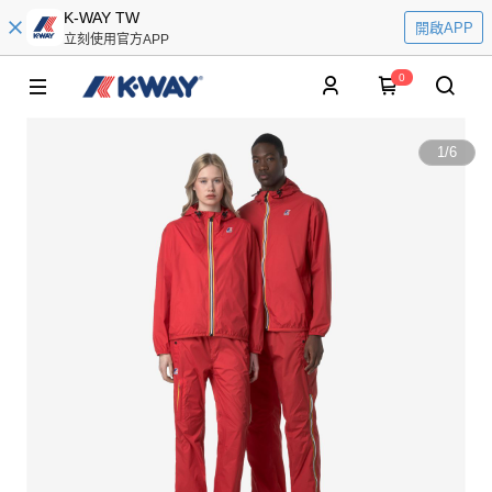
K-WAY TW
開啟APP
立刻使用官方APP
0
1
/
6