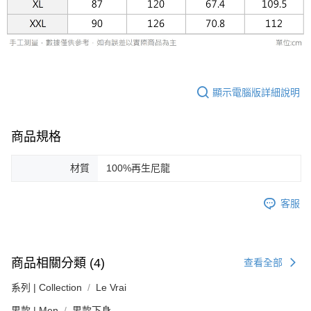
２．關於個人資料處理事宜，請瀏覽以下網址：
https://aftee.tw/terms/#terms3
３．未成年的使用者請事先徵得法定代理人或監護人之同意方可使用
「AFTEE先享後付」，若未經同意申辦者引起之損失，本公司不負相關責
任。
４．使用「AFTEE先享後付」時，將依據個別帳號之用戶狀況，依本公司即
時審查核予不同之上限額度；若仍有額度不足之情形，本公司將視審查結果
顯示電腦版詳細說明
請求用戶進行身份認證。
５．嚴禁一人註冊多個帳號或使用他人資訊註冊。若發現惡意使用之情形，
恩沛科技股份有限公司將有權停止該用戶之使用額度並採取法律行動。
商品規格
材質
100%再生尼龍
客服
商品相關分類 (4)
查看全部
系列 | Collection
Le Vrai
男款 | Men
男款下身