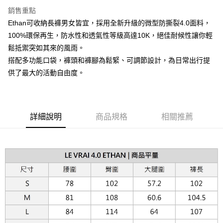
台灣樂天信用卡公司
相關說明
銷售重點
【關於「AFTEE先享後付」】
ATM付款
Ethan可收納長褲男女皆宜，採用全新升級的微型防撕裂4.0面料，
AFTEE先享後付是「在收到商品之後才付款」的支付方式。 讓您購物簡單
便利好安心！
100%環保再生，防水性和透氣性等級高達10K，絕佳耐候性讓你輕
１．簡單：不需註冊會員、不需綁卡、不需儲值。
運送方式
鬆抵禦突如其來的風雨。
２．便利：只要手機號碼，簡訊認證，即可結帳。
３．安心：先確認商品／服務後，再付款。
搭配多功能口袋，褲頭和褲腳為鬆緊、可調節設計，為日常出行提
黑貓宅急便配送到府
供了最大的活動自由度。
每筆NT$120，滿NT$3,000(含以上)免運費
【「AFTEE先享後付」結帳流程】
１．於結帳方式選擇「AFTEE先享後付」後，將跳轉至「AFTEE先享後付」
結帳頁面，進行簡訊認證並確認金額後，即可完成結帳。
２．訂單成立數日內，您將收到繳費通知簡訊。
３．收到繳費通知簡訊後14天內，點擊此簡訊中的連結，可透過四大超商／
詳細說明
商品規格
相關推薦
ATM／網路銀行／等多元方式進行付款，方視為交易完成。
※ 請注意：結帳手續完成當下不需立刻繳費，但若您需要取消訂單，請聯絡
購買商品的店家。未經商家同意取消之訂單仍視為有效，需透過AFTEE先享
後付繳納相關費用。
※ 交易是否成功請以「AFTEE先享後付 」之結帳頁面顯示為準，若有關於
是否繳費成功／繳費後需取消欲退款等相關疑問，請聯繫「AFTEE先享後付
客戶支援中心」
https://netprotections.freshdesk.com/support/home
【注意事項】
１．透過由恩沛科技股份有限公司提供之「AFTEE先享後付」服務完成之交
易，需依本服務之必要範圍內提供個人資料，並將交易相關給付款項請求債
權轉讓予恩沛科技股份有限公司。