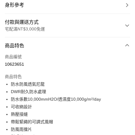
身形參考
付款與運送方式
宅配滿NT$3,000免運
付款方式
商品特色
信用卡一次付款
商品編號
信用卡分期付款
10623651
3 期 0 利率 每期
NT$1,530
21家銀行
商品特色
合作金庫商業銀行
第一商業銀行
LINE Pay
防水防風透氣尼龍
華南商業銀行
彰化商業銀行
DWR耐久防水處理
Apple Pay
上海商業儲蓄銀行
台北富邦商業銀行
國泰世華商業銀行
兆豐國際商業銀行
防水係數10,000mmH2O/透濕度10,000g/m²/day
街口支付
臺灣中小企業銀行
台中商業銀行
可收納設計
匯豐（台灣）商業銀行
華泰商業銀行
熱壓接縫
悠遊付
聯邦商業銀行
遠東國際商業銀行
帶鬆緊繩的可調式風帽
元大商業銀行
永豐商業銀行
全盈+PAY
防風雨擋片
玉山商業銀行
星展（台灣）商業銀行