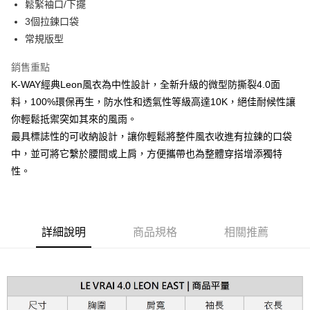
鬆緊袖口/下擺
台新國際商業銀行
中國信託商業銀行
AFTEE先享後付
台灣樂天信用卡公司
3個拉鍊口袋
相關說明
【關於「AFTEE先享後付」】
常規版型
ATM付款
AFTEE先享後付是「在收到商品之後才付款」的支付方式。 讓您購物簡單
便利好安心！
銷售重點
１．簡單：不需註冊會員、不需綁卡、不需儲值。
運送方式
K-WAY經典Leon風衣為中性設計，全新升級的微型防撕裂4.0面
２．便利：只要手機號碼，簡訊認證，即可結帳。
３．安心：先確認商品／服務後，再付款。
料，100%環保再生，防水性和透氣性等級高達10K，絕佳耐候性讓
黑貓宅急便配送到府
你輕鬆抵禦突如其來的風雨。
每筆NT$120，滿NT$3,000(含以上)免運費
【「AFTEE先享後付」結帳流程】
最具標誌性的可收納設計，讓你輕鬆將整件風衣收進有拉鍊的口袋
１．於結帳方式選擇「AFTEE先享後付」後，將跳轉至「AFTEE先享後付」
結帳頁面，進行簡訊認證並確認金額後，即可完成結帳。
中，並可將它繫於腰間或上肩，方便攜帶也為整體穿搭增添獨特
２．訂單成立數日內，您將收到繳費通知簡訊。
性。
３．收到繳費通知簡訊後14天內，點擊此簡訊中的連結，可透過四大超商／
ATM／網路銀行／等多元方式進行付款，方視為交易完成。
※ 請注意：結帳手續完成當下不需立刻繳費，但若您需要取消訂單，請聯絡
購買商品的店家。未經商家同意取消之訂單仍視為有效，需透過AFTEE先享
後付繳納相關費用。
詳細說明
商品規格
相關推薦
※ 交易是否成功請以「AFTEE先享後付 」之結帳頁面顯示為準，若有關於
是否繳費成功／繳費後需取消欲退款等相關疑問，請聯繫「AFTEE先享後付
客戶支援中心」
https://netprotections.freshdesk.com/support/home
【注意事項】
１．透過由恩沛科技股份有限公司提供之「AFTEE先享後付」服務完成之交