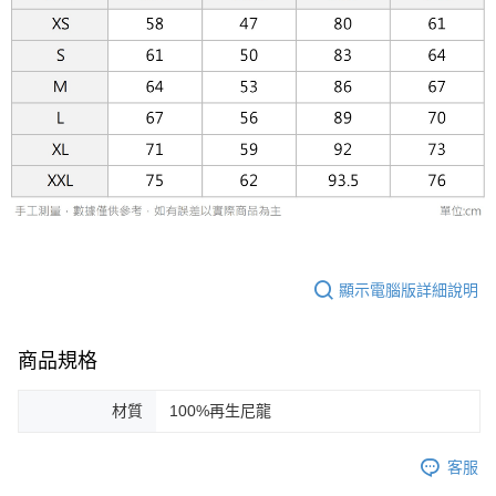
易，需依本服務之必要範圍內提供個人資料，並將交易相關給付款項請求債
權轉讓予恩沛科技股份有限公司。
２．關於個人資料處理事宜，請瀏覽以下網址：
https://aftee.tw/terms/#terms3
３．未成年的使用者請事先徵得法定代理人或監護人之同意方可使用
「AFTEE先享後付」，若未經同意申辦者引起之損失，本公司不負相關責
任。
４．使用「AFTEE先享後付」時，將依據個別帳號之用戶狀況，依本公司即
時審查核予不同之上限額度；若仍有額度不足之情形，本公司將視審查結果
請求用戶進行身份認證。
５．嚴禁一人註冊多個帳號或使用他人資訊註冊。若發現惡意使用之情形，
恩沛科技股份有限公司將有權停止該用戶之使用額度並採取法律行動。
顯示電腦版詳細說明
商品規格
材質
100%再生尼龍
客服