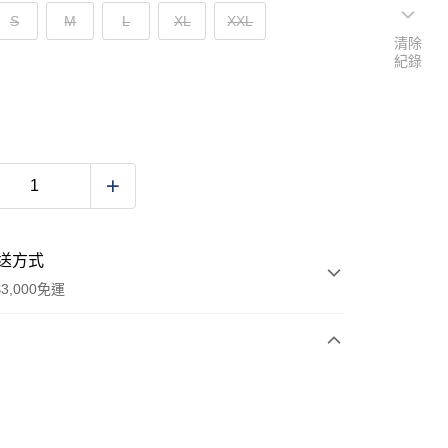
S
M
L
XL
XXL
清除
紀錄
送方式
3,000免運
次付款
期付款
0 利率 每期
NT$1,530
21家銀行