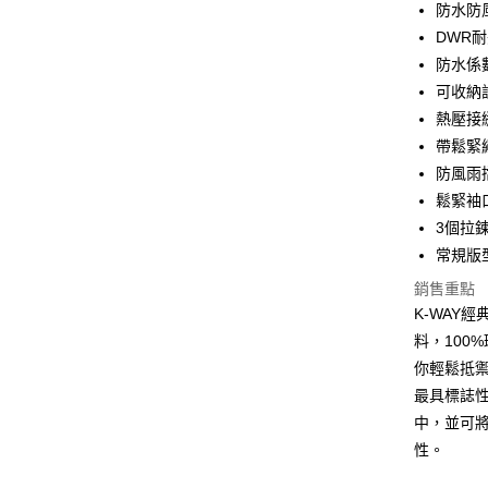
防水防
合作金
DWR
LINE Pay
華南商
防水係數1
Apple Pay
上海商
可收納
國泰世
熱壓接
街口支付
臺灣中
帶鬆緊
匯豐（
悠遊付
聯邦商
防風雨
元大商
全盈+PAY
鬆緊袖
玉山商
3個拉
台新國
AFTEE先
常規版
台灣樂
相關說明
銷售重點
【關於「A
ATM付款
AFTEE
K-WAY
便利好安
料，100
１．簡單
２．便利
你輕鬆抵
運送方式
３．安心
最具標誌
黑貓宅急
中，並可
【「AFT
每筆NT$1
１．於結帳
性。
付」結帳
２．訂單