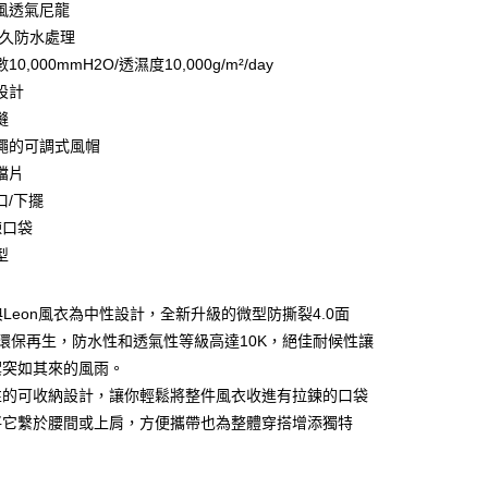
風透氣尼龍
庫商業銀行
第一商業銀行
耐久防水處理
業銀行
彰化商業銀行
0,000mmH2O/透濕度10,000g/m²/day
業儲蓄銀行
台北富邦商業銀行
設計
華商業銀行
兆豐國際商業銀行
縫
小企業銀行
台中商業銀行
繩的可調式風帽
台灣）商業銀行
華泰商業銀行
業銀行
遠東國際商業銀行
擋片
業銀行
永豐商業銀行
口/下擺
業銀行
星展（台灣）商業銀行
鍊口袋
際商業銀行
中國信託商業銀行
享後付
型
天信用卡公司
FTEE先享後付」】
先享後付是「在收到商品之後才付款」的支付方式。 讓您購物簡單
經典Leon風衣為中性設計，全新升級的微型防撕裂4.0面
心！
%環保再生，防水性和透氣性等級高達10K，絕佳耐候性讓
：不需註冊會員、不需綁卡、不需儲值。
：只要手機號碼，簡訊認證，即可結帳。
禦突如其來的風雨。
：先確認商品／服務後，再付款。
性的可收納設計，讓你輕鬆將整件風衣收進有拉鍊的口袋
便配送到府
將它繫於腰間或上肩，方便攜帶也為整體穿搭增添獨特
EE先享後付」結帳流程】
20，滿NT$3,000(含以上)免運費
方式選擇「AFTEE先享後付」後，將跳轉至「AFTEE先享後
頁面，進行簡訊認證並確認金額後，即可完成結帳。
成立數日內，您將收到繳費通知簡訊。