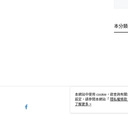
本分類
本網站中使用 cookie，欲查詢有關
設定，請參閱本網站「
隱私權條款
使用 cookie。
了解更多 >