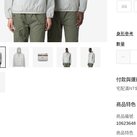
XS
身形參考
數量
付款與運
宅配滿NT$
付款方式
商品特色
信用卡一
商品編號
10623648
信用卡分
商品特色
3 期 