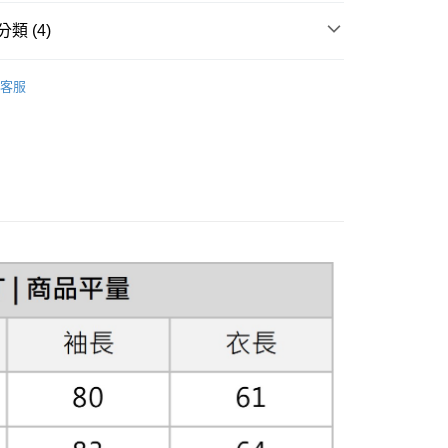
費通知簡訊後14天內，點擊此簡訊中的連結，可透過四大超商
類 (4)
網路銀行／等多元方式進行付款，方視為交易完成。
：結帳手續完成當下不需立刻繳費，但若您需要取消訂單，請聯
ection
的店家。未經商家同意取消之訂單仍視為有效，需透過AFTEE
Le Vrai
客服
繳納相關費用。
n
男款外套/大衣
否成功請以「AFTEE先享後付 」之結帳頁面顯示為準，若有關於
功／繳費後需取消欲退款等相關疑問，請聯繫「AFTEE先享後
men
女款外套/大衣
援中心」
https://netprotections.freshdesk.com/support/home
0
項】
恩沛科技股份有限公司提供之「AFTEE先享後付」服務完成之
依本服務之必要範圍內提供個人資料，並將交易相關給付款項請
讓予恩沛科技股份有限公司。
個人資料處理事宜，請瀏覽以下網址：
ee.tw/terms/#terms3
年的使用者請事先徵得法定代理人或監護人之同意方可使用
E先享後付」，若未經同意申辦者引起之損失，本公司不負相關責
AFTEE先享後付」時，將依據個別帳號之用戶狀況，依本公司
核予不同之上限額度；若仍有額度不足之情形，本公司將視審查
用戶進行身份認證。
一人註冊多個帳號或使用他人資訊註冊。若發現惡意使用之情
科技股份有限公司將有權停止該用戶之使用額度並採取法律行