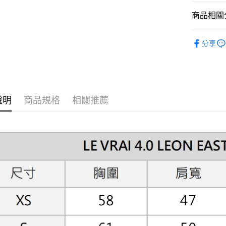
３．收到繳
商品相關分
／ATM／
※ 請注意
系列 | Coll
絡購買商品
分享
先享後付
男款 | Me
※ 交易是
是否繳費成
女款 | Wo
付客戶支
Le Vrai 4.
【注意事
１．透過由
說明
商品規格
相關推薦
交易，需
求債權轉
２．關於
https://aft
３．未成
「AFTE
任。
４．使用「
即時審查
結果請求
５．嚴禁
形，恩沛
動。