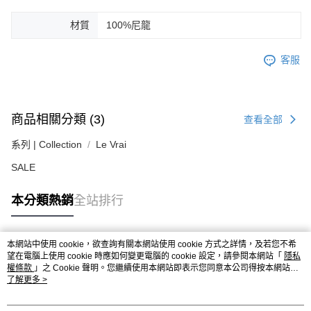
３．未成年的使用者請事先徵得法定代理人或監護人之同意方可使用
材質
100%尼龍
「AFTEE先享後付」，若未經同意申辦者引起之損失，本公司不負相關責
任。
４．使用「AFTEE先享後付」時，將依據個別帳號之用戶狀況，依本公司即
客服
時審查核予不同之上限額度；若仍有額度不足之情形，本公司將視審查結果
請求用戶進行身份認證。
５．嚴禁一人註冊多個帳號或使用他人資訊註冊。若發現惡意使用之情形，
恩沛科技股份有限公司將有權停止該用戶之使用額度並採取法律行動。
商品相關分類 (3)
查看全部
系列 | Collection
Le Vrai
SALE
本分類熱銷
全站排行
本網站中使用 cookie，欲查詢有關本網站使用 cookie 方式之詳情，及若您不希
熱門標籤
望在電腦上使用 cookie 時應如何變更電腦的 cookie 設定，請參閱本網站「
隱私
權條款
」之 Cookie 聲明。您繼續使用本網站即表示您同意本公司得按本網站使
用條款之 Cookie 聲明使用 cookie。
了解更多 >