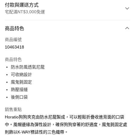
付款與運送方式
宅配滿NT$3,000免運
付款方式
商品特色
信用卡一次付款
商品編號
信用卡分期付款
10463418
3 期 0 利率 每期
NT$640
21家銀行
商品特色
合作金庫商業銀行
第一商業銀行
LINE Pay
防水防風透氣尼龍
華南商業銀行
彰化商業銀行
可收納設計
Apple Pay
上海商業儲蓄銀行
台北富邦商業銀行
國泰世華商業銀行
兆豐國際商業銀行
魔鬼氈固定
街口支付
臺灣中小企業銀行
台中商業銀行
熱壓接縫
匯豐（台灣）商業銀行
華泰商業銀行
後側口袋
悠遊付
聯邦商業銀行
遠東國際商業銀行
元大商業銀行
永豐商業銀行
全盈+PAY
銷售重點
玉山商業銀行
星展（台灣）商業銀行
Horatio狗狗夾克由防水尼龍製成，可以輕鬆折疊收進背面的口袋
台新國際商業銀行
中國信託商業銀行
AFTEE先享後付
中。風帽邊緣為彈性設計，確保狗狗穿著的舒適度，魔鬼氈固定處
台灣樂天信用卡公司
相關說明
則飾以K-WAY標誌性的三色織帶。
【關於「AFTEE先享後付」】