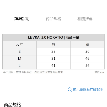
ATM付款
AFTEE先享後付是「在收到商品之後才付款」的支付方式。 讓您購物簡單
便利好安心！
１．簡單：不需註冊會員、不需綁卡、不需儲值。
運送方式
２．便利：只要手機號碼，簡訊認證，即可結帳。
詳細說明
商品規格
相關推薦
３．安心：先確認商品／服務後，再付款。
黑貓宅急便配送到府
每筆NT$120，滿NT$3,000(含以上)免運費
【「AFTEE先享後付」結帳流程】
１．於結帳方式選擇「AFTEE先享後付」後，將跳轉至「AFTEE先享後付」
結帳頁面，進行簡訊認證並確認金額後，即可完成結帳。
２．訂單成立數日內，您將收到繳費通知簡訊。
３．收到繳費通知簡訊後14天內，點擊此簡訊中的連結，可透過四大超商／
ATM／網路銀行／等多元方式進行付款，方視為交易完成。
※ 請注意：結帳手續完成當下不需立刻繳費，但若您需要取消訂單，請聯絡
購買商品的店家。未經商家同意取消之訂單仍視為有效，需透過AFTEE先享
後付繳納相關費用。
※ 交易是否成功請以「AFTEE先享後付 」之結帳頁面顯示為準，若有關於
是否繳費成功／繳費後需取消欲退款等相關疑問，請聯繫「AFTEE先享後付
客戶支援中心」
https://netprotections.freshdesk.com/support/home
【注意事項】
顯示電腦版詳細說明
１．透過由恩沛科技股份有限公司提供之「AFTEE先享後付」服務完成之交
易，需依本服務之必要範圍內提供個人資料，並將交易相關給付款項請求債
權轉讓予恩沛科技股份有限公司。
２．關於個人資料處理事宜，請瀏覽以下網址：
商品規格
https://aftee.tw/terms/#terms3