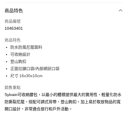
付款方式
商品特色
信用卡一次付款
商品編號
信用卡分期付款
10463401
3 期 0 利率 每期
NT$651
21家銀行
商品特色
合作金庫商業銀行
第一商業銀行
LINE Pay
防水防風尼龍面料
華南商業銀行
彰化商業銀行
可收納設計
Apple Pay
上海商業儲蓄銀行
台北富邦商業銀行
國泰世華商業銀行
兆豐國際商業銀行
登山鉤扣
街口支付
臺灣中小企業銀行
台中商業銀行
正面拉鍊口袋/內部網狀口袋
匯豐（台灣）商業銀行
華泰商業銀行
尺寸:16x30x10cm
悠遊付
聯邦商業銀行
遠東國際商業銀行
元大商業銀行
永豐商業銀行
全盈+PAY
銷售重點
玉山商業銀行
星展（台灣）商業銀行
Sylvain可收納腰包，以最小的體積提供最大的實用性，輕量化防水
台新國際商業銀行
中國信託商業銀行
AFTEE先享後付
防撕裂尼龍，搭配可調式背帶、登山鉤扣，加上易於取放物品的寬
台灣樂天信用卡公司
相關說明
開口設計，非常適合旅行和戶外活動。
【關於「AFTEE先享後付」】
ATM付款
AFTEE先享後付是「在收到商品之後才付款」的支付方式。 讓您購物簡單
便利好安心！
１．簡單：不需註冊會員、不需綁卡、不需儲值。